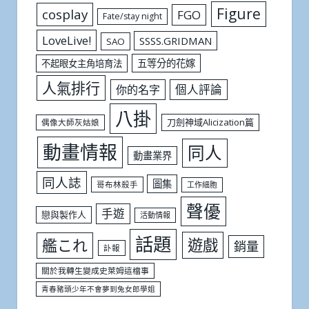
Figure
cosplay
FGO
Fate/stay night
LoveLive!
SSSS.GRIDMAN
SAO
五等分的花嫁
不起眼女主角培育法
人氣排行
個人評論
你的名字
八掛
刀劍神域Alicization篇
偶像大師灰姑娘
動畫情報
同人
動畫業界
同人誌
圖集
哥布林殺手
工作細胞
聲優
手遊
戀與製作人
活動情報
話題
遊戲
艦これ
銷量
訃報
關於我轉生變成史萊姆這檔事
青春豬頭少年不會夢到兔女郎學姐