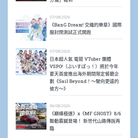
07/08/2026
《BanG Dream! 交織的樂章》國際
服封閉測試正式開跑
07/08/2026
日本超人氣 電競 VTuber 團體
VSPO!（ぶいすぽっ！）將於今年
夏天首度推出海外期間限定餐廳企
劃《Sail Beyond！～駛向更遠的
彼方～》
06/08/2026
《巔峰極速》x《MF GHOST》8/6
聯動震撼登場！ 新世代山路傳說再
臨