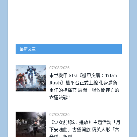
最新文章
07/08/2026
末世機甲 SLG《機甲突襲：Titan
Rush》雙平台正式上線 化身肩負
重任的指揮官 展開一場攸關存亡的
命運決戰！
07/08/2026
《少女前線2：追放》主題活動「月
下安魂曲」古堡開放 精英人形「六
分儀」報到