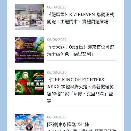
06/08/2026
《絕區零》X 7-ELEVEN 聯動正式
開跑！主題門市、實體周邊登場
06/08/2026
《七大罪：Origin》迎來首位可遊
玩十誡角色「德里艾利」
06/08/2026
《THE KING OF FIGHTERS
AFK》操控翠綠火焰、帶著傲慢笑
容的格鬥家「阿修．克里門森」登
場
06/08/2026
[死神]東永降臨《七騎士