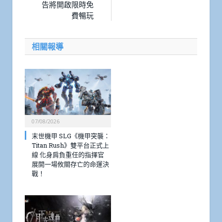
告將開啟限時免
費暢玩
相關報導
07/08/2026
末世機甲 SLG《機甲突襲：
Titan Rush》雙平台正式上
線 化身肩負重任的指揮官
展開一場攸關存亡的命運決
戰！