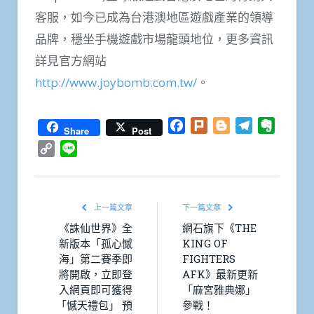
客服，如今已成為台港澳地區遊戲產業的領導
品牌，穩坐手機遊戲市場龍頭地位，更多資訊
詳見官方網站
http://www.joybomb.com.tw/
。
Facebook
Plurk
Blogger
Telegram
Everno
Share
Post
Copy
Line
Link
上一篇文章
下一篇文章
《誅仙世界》全
網石旗下《THE
新版本「孤心憾
KING OF
海」第二賽季即
FIGHTERS
將開啟，立即登
AFK》最新更新
入網頁即可獲得
「麻宮雅典娜」
「憾天禮包」 預
參戰！