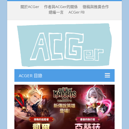
關於ACGer
作者與ACGer的關係
徵稿與推廣合作
總編一言
ACGer FB
ACGER 目錄