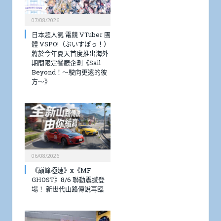
07/08/2026
日本超人氣 電競 VTuber 團
體 VSPO!（ぶいすぽっ！）
將於今年夏天首度推出海外
期間限定餐廳企劃《Sail
Beyond！～駛向更遠的彼
方～》
06/08/2026
《巔峰極速》x《MF
GHOST》8/6 聯動震撼登
場！ 新世代山路傳說再臨