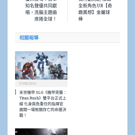
知名聲優共同獻
全新角色UR【奇
唱，洗腦主題曲
趣異想】金屬球
席捲全球！
棒
相關報導
07/08/2026
末世機甲 SLG《機甲突襲：
Titan Rush》雙平台正式上
線 化身肩負重任的指揮官
展開一場攸關存亡的命運決
戰！