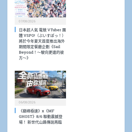
07/08/2026
日本超人氣 電競 VTuber 團
體 VSPO!（ぶいすぽっ！）
將於今年夏天首度推出海外
期間限定餐廳企劃《Sail
Beyond！～駛向更遠的彼
方～》
06/08/2026
《巔峰極速》x《MF
GHOST》8/6 聯動震撼登
場！ 新世代山路傳說再臨