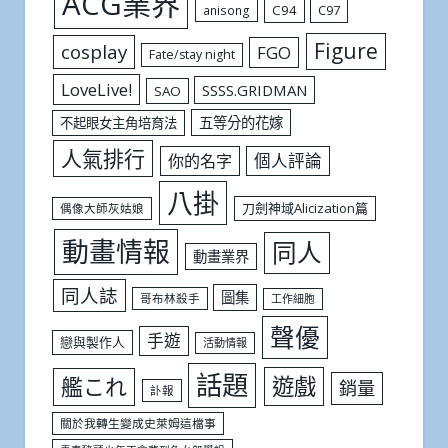
ACG業界
C94
C97
anisong
Figure
cosplay
FGO
Fate/stay night
LoveLive!
SSSS.GRIDMAN
SAO
五等分的花嫁
不起眼女主角培育法
人氣排行
個人評論
你的名字
八掛
刀劍神域Alicization篇
偶像大師灰姑娘
動畫情報
同人
動畫業界
同人誌
圖集
哥布林殺手
工作細胞
聲優
手遊
戀與製作人
活動情報
話題
遊戲
艦これ
銷量
訃報
關於我轉生變成史萊姆這檔事