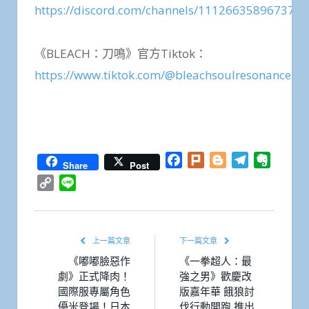
https://discord.com/channels/11126635896737
《BLEACH：刀鳴》官方Tiktok：
https://www.tiktok.com/@bleachsoulresonancehm
Facebook
Plurk
Blogger
Telegram
Everno
Share
Post
Copy
Line
Link
上一篇文章
下一篇文章
《嘟嘟臉惡作
《一拳超人：最
劇》正式降肉！
強之男》歡慶改
國際服專屬角色
版嘉年華 餓狼討
優米登場！日本
伐行動開跑 推出