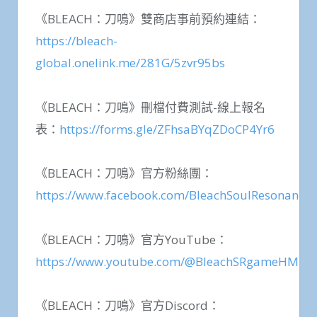
《BLEACH：刀鳴》雙商店事前預約連結：
https://bleach-
global.onelink.me/281G/5zvr95bs
《BLEACH：刀鳴》刪檔付費測試-線上報名
表：
https://forms.gle/ZFhsaBYqZDoCP4Yr6
《BLEACH：刀鳴》官方粉絲團：
https://www.facebook.com/BleachSoulResonanc
《BLEACH：刀鳴》官方YouTube：
https://www.youtube.com/@BleachSRgameHMT
《BLEACH：刀鳴》官方Discord：