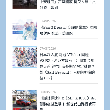
下安魂曲」古堡開放 精英人形「六
分儀」報到
07/08/2026
《BanG Dream! 交織的樂章》國際
服封閉測試正式開跑
07/08/2026
日本超人氣 電競 VTuber 團體
VSPO!（ぶいすぽっ！）將於今年
夏天首度推出海外期間限定餐廳企
劃《Sail Beyond！～駛向更遠的
彼方～》
06/08/2026
《巔峰極速》x《MF GHOST》8/6
聯動震撼登場！ 新世代山路傳說再
臨