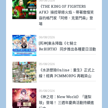
06/08/2026
《THE KING OF FIGHTERS
AFK》操控翠綠火焰、帶著傲慢笑
容的格鬥家「阿修．克里門森」登
場
06/08/2026
[死神]東永降臨《七騎士
Re:BIRTH》 同步推出各種夏日活動
05/08/2026
《水滸歷險Online：重生》正式上
線！經典 PCMMORPG 再戰梁山
05/08/2026
《神之塔：New World》「蓮梨
琅」登場！ 三週年慶典活動持續進