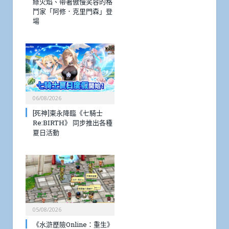
綠火焰、帶著傲慢笑容的格
鬥家「阿修．克里門森」登
場
06/08/2026
[死神]東永降臨《七騎士
Re:BIRTH》 同步推出各種
夏日活動
05/08/2026
《水滸歷險Online：重生》