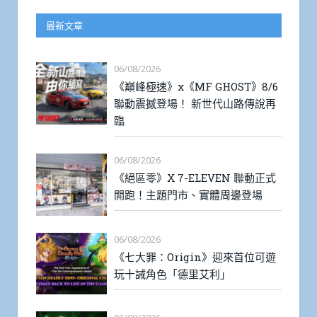
最新文章
06/08/2026
《巔峰極速》x《MF GHOST》8/6
聯動震撼登場！ 新世代山路傳說再
臨
06/08/2026
《絕區零》X 7-ELEVEN 聯動正式
開跑！主題門市、實體周邊登場
06/08/2026
《七大罪：Origin》迎來首位可遊
玩十誡角色「德里艾利」