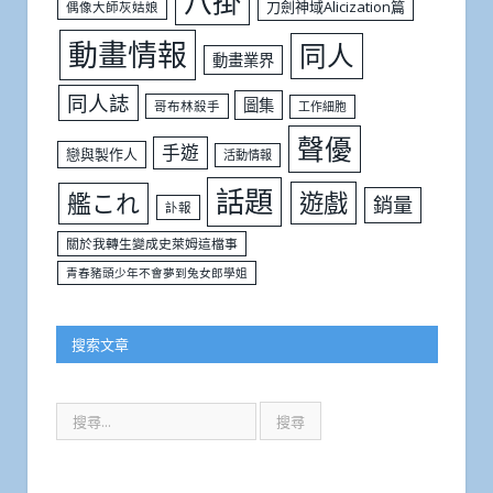
八掛
刀劍神域Alicization篇
偶像大師灰姑娘
動畫情報
同人
動畫業界
同人誌
圖集
哥布林殺手
工作細胞
聲優
手遊
戀與製作人
活動情報
話題
遊戲
艦これ
銷量
訃報
關於我轉生變成史萊姆這檔事
青春豬頭少年不會夢到兔女郎學姐
搜索文章