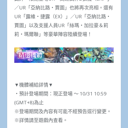
／UR「亞納比路‧賈圖」也將再次亮相。還有
UR「露維‧捷露（EX）」／UR「亞納比路‧
賈圖」以及支援人員UR「絲瑪‧加拉豪＆莉
莉‧瑪爾聯」等豪華陣容陸續登場！
▼機體補給詳情▼
‧預計登場期間：現正登場 ～ 10/31 10:59
(GMT+8)為止
※登場期間及內容有可能不經預告逕行變更。
※詳情請至遊戲內查看。