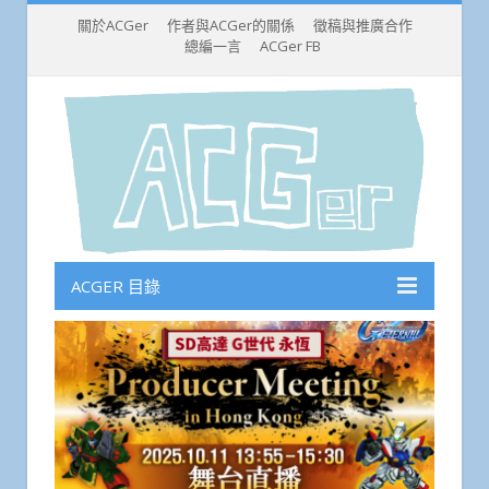
關於ACGer
作者與ACGer的關係
徵稿與推廣合作
總編一言
ACGer FB
ACGER 目錄