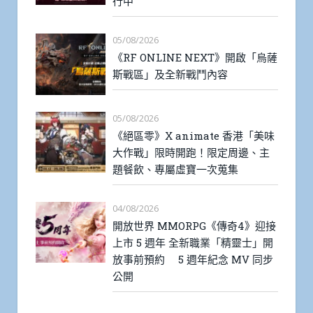
行中
05/08/2026
《RF ONLINE NEXT》開啟「烏薩
斯戰區」及全新戰鬥內容
05/08/2026
《絕區零》X animate 香港「美味
大作戰」限時開跑！限定周邊、主
題餐飲、專屬虛寶一次蒐集
04/08/2026
開放世界 MMORPG《傳奇4》迎接
上市 5 週年 全新職業「精靈士」開
放事前預約 5 週年紀念 MV 同步
公開