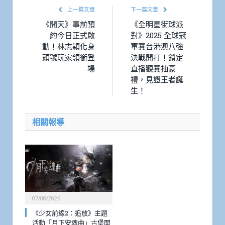
上一篇文章
下一篇文章
《開天》事前預
《全明星街球派
約今日正式啟
對》2025 全球冠
動！林志穎化身
軍賽台港澳八強
頭號玩家領銜登
決戰開打！鎖定
場
直播觀賽抽豪
禮，見證王者誕
生！
相關報導
07/08/2026
《少女前線2：追放》主題
活動「月下安魂曲」古堡開