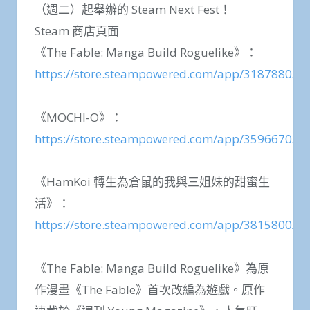
（週二）起舉辦的 Steam Next Fest！
Steam 商店頁面
《The Fable: Manga Build Roguelike》：
https://store.steampowered.com/app/3187880/
《MOCHI-O》：
https://store.steampowered.com/app/3596670/
《HamKoi 轉生為倉鼠的我與三姐妹的甜蜜生
活》：
https://store.steampowered.com/app/3815800/
《The Fable: Manga Build Roguelike》為原
作漫畫《The Fable》首次改編為遊戲。原作