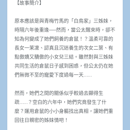
【故事簡介】
原本應該是與青梅竹馬的「白鳥家」三姊妹，
時隔六年後重逢──然而，當公太醒來時，卻不
知為何變成了她們飼養的倉鼠！？溫柔可靠的
長女一茉凜、認真且沉迷養生的次女二葉、有
點傲嬌又驕傲的小女兒三結。雖然對與三姊妹
共同生活的倉鼠日子感到困惑，但公太仍在她
們無微不至的寵愛下度過每一天……
然而，她們之間的關係似乎較過去顯得生
疏……？空白的六年中，她們究竟發生了什
麼？運用倉鼠的小小身軀找出真相，讓她們重
回往日親密的姊妹情吧！