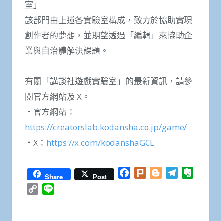
室」
該部門由上述各實驗室構成，致力於協助實現
創作者的夢想，並期望透過「編輯」來協助企
業與自治體解決課題。
有關「講談社遊戲實驗室」的最新資訊，請參
閱官方網站及 X。
・官方網站：
https://creatorslab.kodansha.co.jp/game/
・X：
https://x.com/kodanshaGCL
Facebook
Plurk
Blogger
Telegram
Everno
Share
Post
Copy
Line
Link