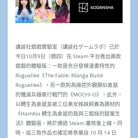
講談社遊戲實驗室（講談社ゲームラボ）已於
今日10月9日（週四）在 Steam 平台推出兩款
遊戲的體驗版：一款是充分發揮漫畫特性的
Roguelike《The Fable: Manga Build
Roguelike》，另一款則為操控外觀類似倉鼠
的殲滅兵器進行戰鬥的《MOCHI-O》。此外，
以轉生為倉鼠並被三位美女姊妹飼養為題材的
《HamKoi 轉生為倉鼠的我與三姐妹的甜蜜生
活》體驗版，將於通過 Steam 審核後上線。同
時，這三款作品也確定將參展自 10 月 14 日