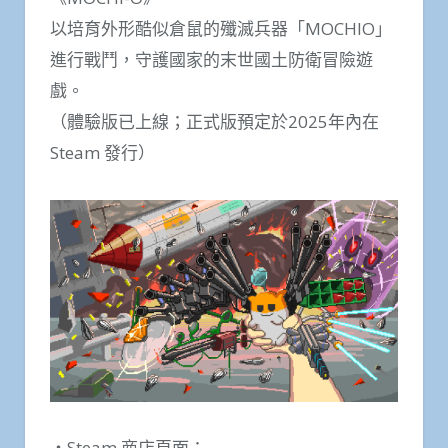
以培育外形酷似倉鼠的殲滅兵器「MOCHIO」
進行戰鬥，守護國家的末世國土防衛冒險遊
戲。
（體驗版已上線；正式版預定於2025年內在
Steam 發行）
・Steam 商店頁面：