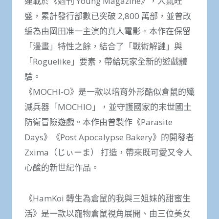
連載於《週刊 Young Magazine》，人氣旺
盛，累計發行部數已突破 2,800 萬部，並曾改
編為由岡田准一主演的真人電影。本作在保留
「漫畫」特性之餘，結合了「戰術解謎」與
「Roguelike」要素，帶給玩家全新的遊戲體
驗。
《MOCHI-O》是一款以培育外形酷似倉鼠的殲
滅兵器「MOCHIO」，並守護國家的末世國土
防衛冒險遊戲。本作由曾製作《Parasite
Days》《Post Apocalypse Bakery》的開發者
Zxima（じぃーま） 打造，帶來既可愛又令人
心酸的新世紀作品。
《HamKoi 轉生為倉鼠的我與三姐妹的甜蜜生
活》是一款以寵物倉鼠視角展開、由三位美女