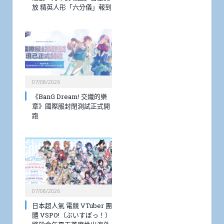
放 精英人形「六分儀」報到
07/08/2026
《BanG Dream! 交織的樂
章》國際服封閉測試正式開
跑
07/08/2026
日本超人氣 電競 VTuber 團
體 VSPO!（ぶいすぽっ！）