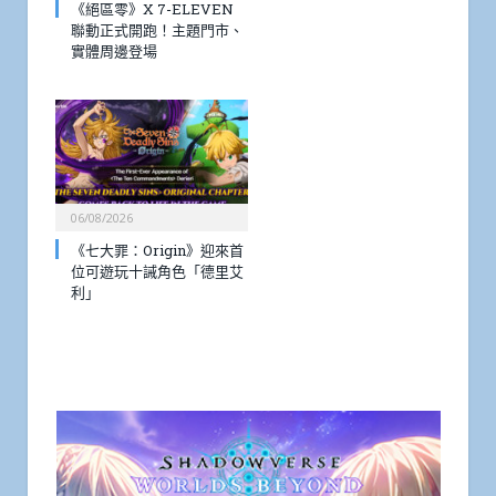
《絕區零》X 7-ELEVEN
聯動正式開跑！主題門市、
實體周邊登場
06/08/2026
《七大罪：Origin》迎來首
位可遊玩十誡角色「德里艾
利」