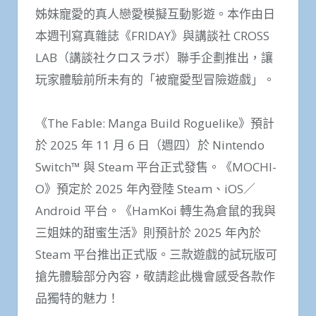
姊妹寵愛的真人戀愛模擬互動影遊。本作由日
本週刊寫真雜誌《FRIDAY》與講談社 CROSS
LAB（講談社クロスラボ）聯手企劃推出，讓
玩家體驗前所未有的「被寵愛型冒險遊戲」。
《The Fable: Manga Build Roguelike》預計
於 2025 年 11 月 6 日（週四）於 Nintendo
Switch™ 與 Steam 平台正式發售。《MOCHI-
O》預定於 2025 年內登陸 Steam、iOS／
Android 平台。《HamKoi 轉生為倉鼠的我與
三姐妹的甜蜜生活》則預計於 2025 年內於
Steam 平台推出正式版。三款遊戲的試玩版可
搶先體驗部分內容，敬請趁此機會感受各款作
品獨特的魅力！