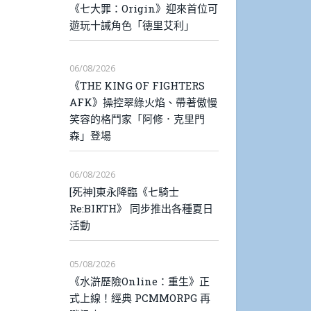
《七大罪：Origin》迎來首位可
遊玩十誡角色「德里艾利」
06/08/2026
《THE KING OF FIGHTERS
AFK》操控翠綠火焰、帶著傲慢
笑容的格鬥家「阿修．克里門
森」登場
06/08/2026
[死神]東永降臨《七騎士
Re:BIRTH》 同步推出各種夏日
活動
05/08/2026
《水滸歷險Online：重生》正
式上線！經典 PCMMORPG 再