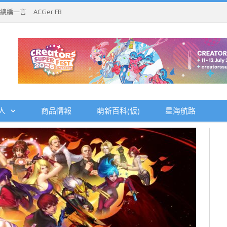
總編一言
ACGer FB
人
商品情報
萌新百科(仮)
星海航路