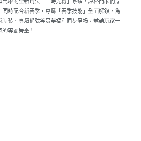
羅萬象的全新玩法—「時光機」系統，讓格鬥家們穿
！同時配合新賽季，專屬「賽季技能」全面解鎖，為
說時裝、專屬稱號等豪華福利同步登場，邀請玩家一
家的專屬舞臺！