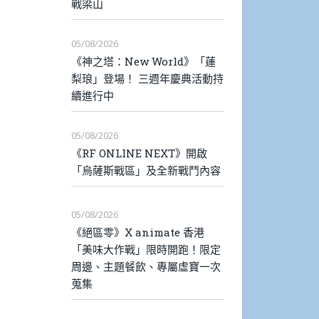
戰梁山
05/08/2026
《神之塔：New World》「蓮
梨琅」登場！ 三週年慶典活動持
續進行中
05/08/2026
《RF ONLINE NEXT》開啟
「烏薩斯戰區」及全新戰鬥內容
05/08/2026
《絕區零》X animate 香港
「美味大作戰」限時開跑！限定
周邊、主題餐飲、專屬虛寶一次
蒐集