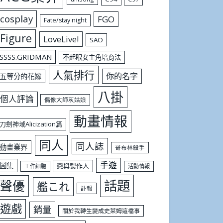
cosplay
FGO
Fate/stay night
Figure
LoveLive!
SAO
SSSS.GRIDMAN
不起眼女主角培育法
人氣排行
你的名字
五等分的花嫁
八掛
個人評論
偶像大師灰姑娘
動畫情報
刀劍神域Alicization篇
同人
同人誌
動畫業界
哥布林殺手
手遊
圖集
戀與製作人
工作細胞
活動情報
話題
聲優
艦これ
訃報
遊戲
銷量
關於我轉生變成史萊姆這檔事