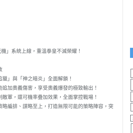
「時光機」系統上線，重溫拳皇不滅榮耀！
放
追獵」與「神之暗炎」全面解鎖！
動追加奧義傷害，享受奧義爆發的極致輸出！
制敵軍，還可機率疊加效果，全面掌控戰場！
策略編排、謀略至上，打造無限可能的策略陣容，突