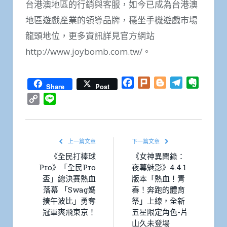
台港澳地區的行銷與客服，如今已成為台港澳
地區遊戲產業的領導品牌，穩坐手機遊戲市場
龍頭地位，更多資訊詳見官方網站
http://www.joybomb.com.tw/。
Facebook
Plurk
Blogger
Telegram
Everno
Share
Post
Copy
Line
Link
上一篇文章
下一篇文章
《全民打棒球
《女神異聞錄：
Pro》「全民Pro
夜幕魅影》4.4.1
盃」總決賽熱血
版本「熱血！青
落幕 「Swag媽
春！奔跑的體育
揍午波比」勇奪
祭」上線，全新
冠軍爽飛東京！
五星限定角色-片
山久未登場