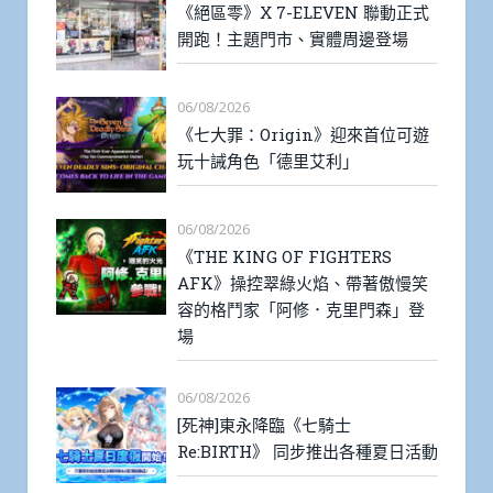
《絕區零》X 7-ELEVEN 聯動正式
開跑！主題門市、實體周邊登場
06/08/2026
《七大罪：Origin》迎來首位可遊
玩十誡角色「德里艾利」
06/08/2026
《THE KING OF FIGHTERS
AFK》操控翠綠火焰、帶著傲慢笑
容的格鬥家「阿修．克里門森」登
場
06/08/2026
[死神]東永降臨《七騎士
Re:BIRTH》 同步推出各種夏日活動