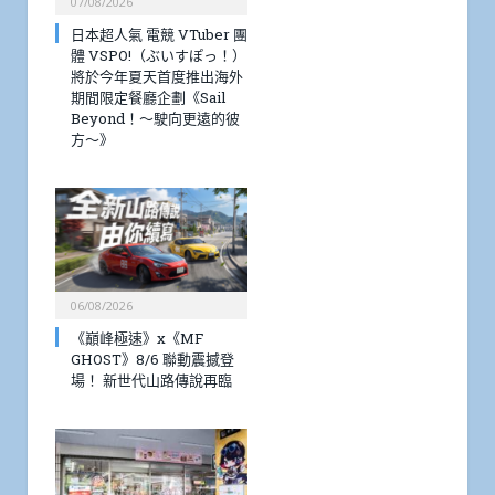
07/08/2026
日本超人氣 電競 VTuber 團
體 VSPO!（ぶいすぽっ！）
將於今年夏天首度推出海外
期間限定餐廳企劃《Sail
Beyond！～駛向更遠的彼
方～》
06/08/2026
《巔峰極速》x《MF
GHOST》8/6 聯動震撼登
場！ 新世代山路傳說再臨