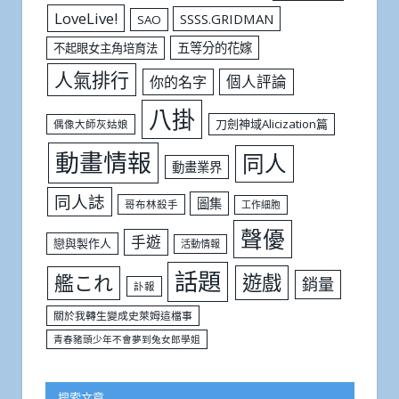
LoveLive!
SSSS.GRIDMAN
SAO
五等分的花嫁
不起眼女主角培育法
人氣排行
個人評論
你的名字
八掛
刀劍神域Alicization篇
偶像大師灰姑娘
動畫情報
同人
動畫業界
同人誌
圖集
哥布林殺手
工作細胞
聲優
手遊
戀與製作人
活動情報
話題
遊戲
艦これ
銷量
訃報
關於我轉生變成史萊姆這檔事
青春豬頭少年不會夢到兔女郎學姐
搜索文章