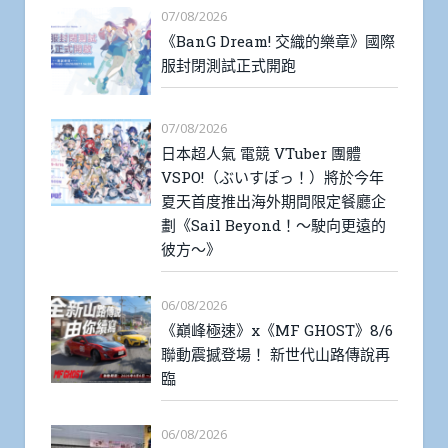
07/08/2026
《BanG Dream! 交織的樂章》國際
服封閉測試正式開跑
07/08/2026
日本超人氣 電競 VTuber 團體
VSPO!（ぶいすぽっ！）將於今年
夏天首度推出海外期間限定餐廳企
劃《Sail Beyond！～駛向更遠的
彼方～》
06/08/2026
《巔峰極速》x《MF GHOST》8/6
聯動震撼登場！ 新世代山路傳說再
臨
06/08/2026