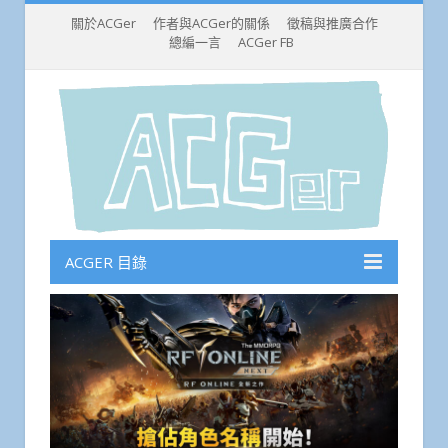
關於ACGer
作者與ACGer的關係
徵稿與推廣合作
總編一言
ACGer FB
ACGER 目錄