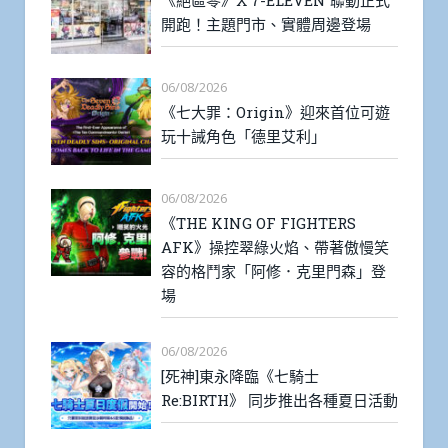
《絕區零》X 7-ELEVEN 聯動正式
開跑！主題門市、實體周邊登場
06/08/2026
《七大罪：Origin》迎來首位可遊
玩十誡角色「德里艾利」
06/08/2026
《THE KING OF FIGHTERS
AFK》操控翠綠火焰、帶著傲慢笑
容的格鬥家「阿修．克里門森」登
場
06/08/2026
[死神]東永降臨《七騎士
Re:BIRTH》 同步推出各種夏日活動