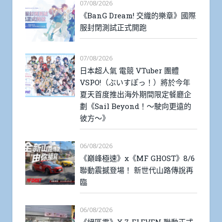
07/08/2026
《BanG Dream! 交織的樂章》國際
服封閉測試正式開跑
07/08/2026
日本超人氣 電競 VTuber 團體
VSPO!（ぶいすぽっ！）將於今年
夏天首度推出海外期間限定餐廳企
劃《Sail Beyond！～駛向更遠的
彼方～》
06/08/2026
《巔峰極速》x《MF GHOST》8/6
聯動震撼登場！ 新世代山路傳說再
臨
06/08/2026