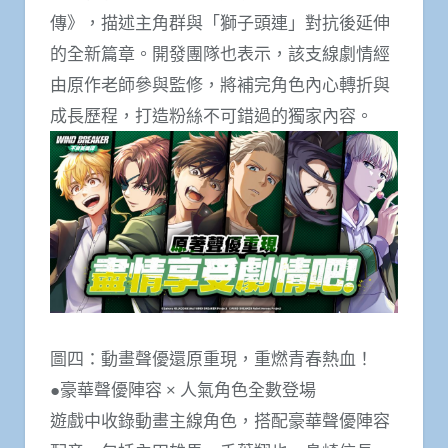
傳》，描述主角群與「獅子頭連」對抗後延伸
的全新篇章。開發團隊也表示，該支線劇情經
由原作老師參與監修，將補完角色內心轉折與
成長歷程，打造粉絲不可錯過的獨家內容。
圖四：動畫聲優還原重現，重燃青春熱血！
●豪華聲優陣容 × 人氣角色全數登場
遊戲中收錄動畫主線角色，搭配豪華聲優陣容