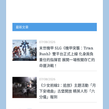
最新文章
07/08/2026
末世機甲 SLG《機甲突襲：Titan
Rush》雙平台正式上線 化身肩負
重任的指揮官 展開一場攸關存亡的
命運決戰！
07/08/2026
《少女前線2：追放》主題活動「月
下安魂曲」古堡開放 精英人形「六
分儀」報到