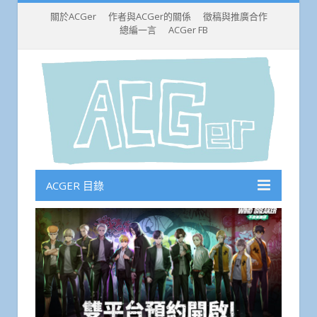
關於ACGer
作者與ACGer的關係
徵稿與推廣合作
總編一言
ACGer FB
ACGER 目錄