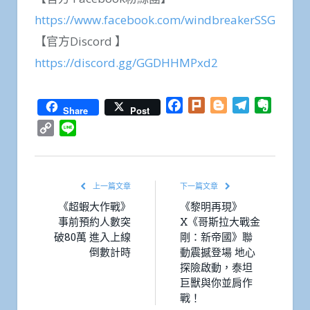
https://www.facebook.com/windbreakerSSG
【官方Discord 】
https://discord.gg/GGDHHMPxd2
Facebook
Plurk
Blogger
Telegram
Everno
Share
Post
Copy
Line
Link
上一篇文章
下一篇文章
《超蝦大作戰》
《黎明再現》
事前預約人數突
X《哥斯拉大戰金
破80萬 進入上線
剛：新帝國》聯
倒數計時
動震撼登場 地心
探險啟動，泰坦
巨獸與你並肩作
戰！