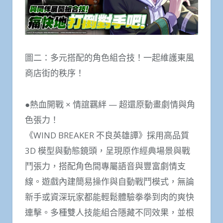
圖二：多元搭配的角色組合技！一起維護東風
商店街的秩序！
●熱血開戰 × 情誼羈絆 — 超還原動畫劇情與角
色張力！
《WIND BREAKER 不良英雄譚》採用高品質
3D 模型與動態鏡頭，呈現原作經典場景與戰
鬥張力，搭配角色間專屬語音與豐富劇情支
線。遊戲內建簡易操作與自動戰鬥模式，無論
新手或資深玩家都能輕鬆體驗拳拳到肉的爽快
連擊。多種雙人技能組合隱藏不同效果，並根