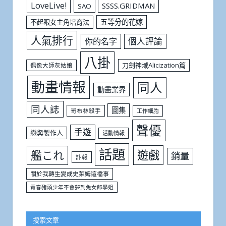
LoveLive!
SSSS.GRIDMAN
SAO
五等分的花嫁
不起眼女主角培育法
人氣排行
個人評論
你的名字
八掛
刀劍神域Alicization篇
偶像大師灰姑娘
動畫情報
同人
動畫業界
同人誌
圖集
哥布林殺手
工作細胞
聲優
手遊
戀與製作人
活動情報
話題
遊戲
艦これ
銷量
訃報
關於我轉生變成史萊姆這檔事
青春豬頭少年不會夢到兔女郎學姐
搜索文章