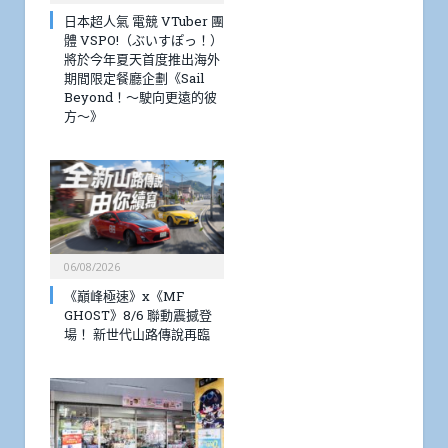
日本超人氣 電競 VTuber 團
體 VSPO!（ぶいすぽっ！）
將於今年夏天首度推出海外
期間限定餐廳企劃《Sail
Beyond！～駛向更遠的彼
方～》
06/08/2026
《巔峰極速》x《MF
GHOST》8/6 聯動震撼登
場！ 新世代山路傳說再臨