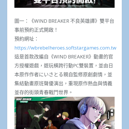
圖一：《WIND BREAKER 不良英雄譚》雙平台
事前預約正式開啟！
預約網址：
https://wbrebelheroes.softstargames.com.tw
這是首款改編自《WIND BREAKER》動畫的官
方授權遊戲，遊玩橫跨行動PC雙裝置，並由日
本原作作者にいさとる親自監修原創劇情，並
集結動畫原班聲優演出，重現原作熱血與情義
並存的街頭青春戰鬥世界。