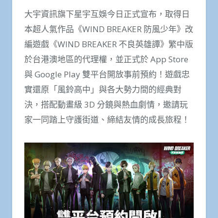
大宇資訊旗下星宇互娛今日正式宣布，取得日
本超人氣作品《WIND BREAKER 防風少年》改
編遊戲《WIND BREAKER 不良英雄譚》繁中版
於台港澳地區的代理權，並正式於 App Store
與 Google Play 雙平台開放事前預約！遊戲忠
實還原「風鈴高中」與各大勢力間的經典對
決，搭配動畫級 3D 分鏡與熱血劇情，邀請玩
家一同踏上守護街道、締結友情的成長旅程！