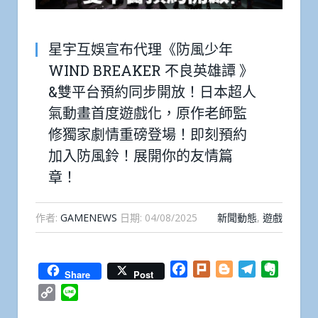
星宇互娛宣布代理《防風少年
WIND BREAKER 不良英雄譚 》
&雙平台預約同步開放！日本超人
氣動畫首度遊戲化，原作老師監
修獨家劇情重磅登場！即刻預約
加入防風鈴！展開你的友情篇
章！
作者:
GAMENEWS
日期:
04/08/2025
新聞動態
,
遊戲
Facebook
Plurk
Blogger
Telegram
Everno
Share
Post
Copy
Line
Link