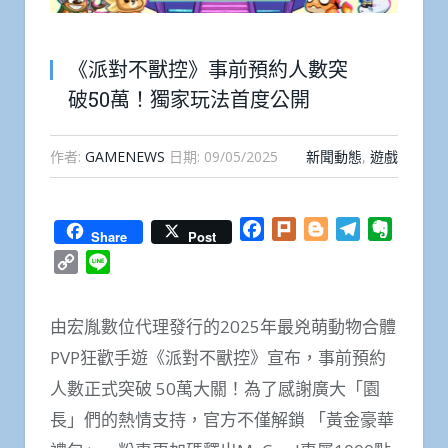
《派對不獸控》事前預約人數突
破50萬！獨家玩法首度公開
作者:
GAMENEWS
日期:
09/05/2025
新聞動態
,
遊戲
Facebook
Plurk
Blogger
Telegram
Everno
Share
Post
Copy
Line
Link
由宏胤數位代理發行的2025年最兇萌動物合體
PVP狂歡手遊《派對不獸控》宣布，事前預約
人數正式突破 50萬大關！為了感謝廣大「園
長」們的熱情支持，官方不僅解鎖 「黃金豪華