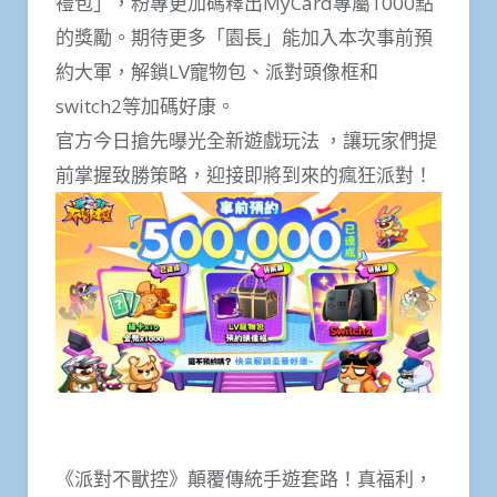
禮包」，粉專更加碼釋出MyCard專屬1000點
的獎勵。期待更多「園長」能加入本次事前預
約大軍，解鎖LV寵物包、派對頭像框和
switch2等加碼好康。
官方今日搶先曝光全新遊戲玩法 ，讓玩家們提
前掌握致勝策略，迎接即將到來的瘋狂派對！
《派對不獸控》顛覆傳統手遊套路！真福利，