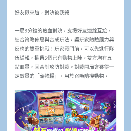
好友揪來尬，對決被我殺
一局3分鐘的熱血對決，支援好友連線互尬，
結合策略佈局與合成玩法，讓玩家體驗腦力與
反應的雙重挑戰！玩家戰鬥前，可以先進行隊
伍編輯，攜帶5個已有動物上陣。雙方均有五
點血量，回合制攻防對戰。對戰開局會獲得一
定數量的「寵物糧」，用於召喚隨機動物。