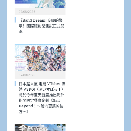
07/08/2026
《BanG Dream! 交織的樂
章》國際服封閉測試正式開
跑
07/08/2026
日本超人氣 電競 VTuber 團
體 VSPO!（ぶいすぽっ！）
將於今年夏天首度推出海外
期間限定餐廳企劃《Sail
Beyond！～駛向更遠的彼
方～》