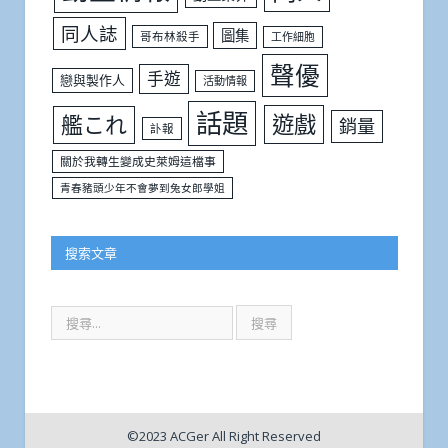
同人誌
圖集
哥布林殺手
工作細胞
聲優
手遊
戀與製作人
活動情報
話題
遊戲
艦これ
銷量
訃報
關於我轉生變成史萊姆這檔事
青春豬頭少年不會夢到兔女郎學姐
搜索文章
©2023 ACGer All Right Reserved