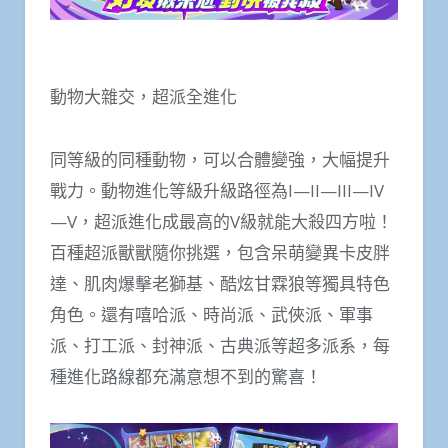
動物大雜交，超派全進化
同等級的同種動物，可以合體變強，大幅提升
戰力。動物進化等級升級路徑為I—II—III—IV
—V，超派進化成最高的V級就能大殺四方啦！
百種超派獸獸隨你挑選，包含呆萌變異卡皮胖
達、肌肉爆擊老獅基、酷炫甘霖狼等獨具特色
角色。還有嘻哈派、時尚派、武俠派、軍事
派、打工派、封神派、古典派等超多派系，每
種進化路線都充滿意想不到的驚喜！