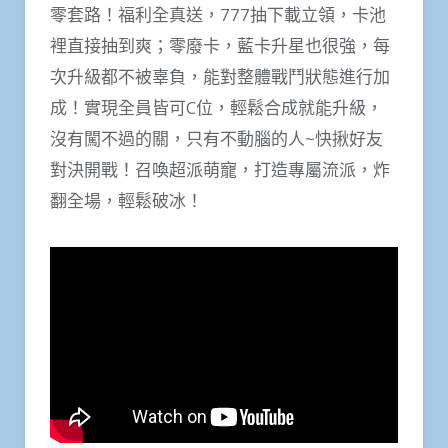
零套路！福利全真送，777抽下載立領，卡池
裡直接抽到爽；零廢卡，藍卡升星也很強，每
次升級都不被辜負，能對整體戰鬥狀態進行加
成！實現全員皆可C位，輕鬆合成就能升級，
沒有闖不過的關，只有不動腦的人~快揪好友
對決開戰！召喚超派萌寵，打造專屬流派，炸
翻全場，輕鬆破冰！