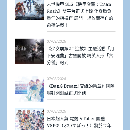
末世機甲 SLG《機甲突襲：Titan
Rush》雙平台正式上線 化身肩負
重任的指揮官 展開一場攸關存亡的
命運決戰！
07/08/2026
《少女前線2：追放》主題活動「月
下安魂曲」古堡開放 精英人形「六
分儀」報到
07/08/2026
《BanG Dream! 交織的樂章》國際
服封閉測試正式開跑
07/08/2026
日本超人氣 電競 VTuber 團體
VSPO!（ぶいすぽっ！）將於今年