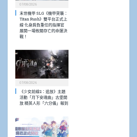
07/08/2026
末世機甲 SLG《機甲突襲：
Titan Rush》雙平台正式上
線 化身肩負重任的指揮官
展開一場攸關存亡的命運決
戰！
07/08/2026
《少女前線2：追放》主題
活動「月下安魂曲」古堡開
放 精英人形「六分儀」報到