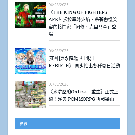
06/08/2026
《THE KING OF FIGHTERS
AFK》操控翠綠火焰、帶著傲慢笑
容的格鬥家「阿修．克里門森」登
場
06/08/2026
[死神]東永降臨《七騎士
Re:BIRTH》 同步推出各種夏日活動
05/08/2026
《水滸歷險Online：重生》正式上
線！經典 PCMMORPG 再戰梁山
標籤