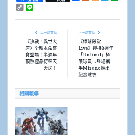
Copy
Line
Link
上一篇文章
下一篇文章
《決戰！異世大
《棒球殿堂
唐》全新本命靈
Live》迎接8週年
寶登場！半週年
「Unlimit」極
預熱極品衍靈天
限球員卡登場攜
天送！
手Mizuno推出
紀念球衣
相關報導