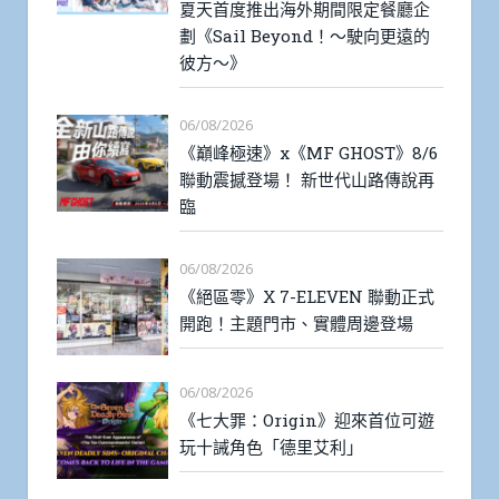
夏天首度推出海外期間限定餐廳企
劃《Sail Beyond！～駛向更遠的
彼方～》
06/08/2026
《巔峰極速》x《MF GHOST》8/6
聯動震撼登場！ 新世代山路傳說再
臨
06/08/2026
《絕區零》X 7-ELEVEN 聯動正式
開跑！主題門市、實體周邊登場
06/08/2026
《七大罪：Origin》迎來首位可遊
玩十誡角色「德里艾利」