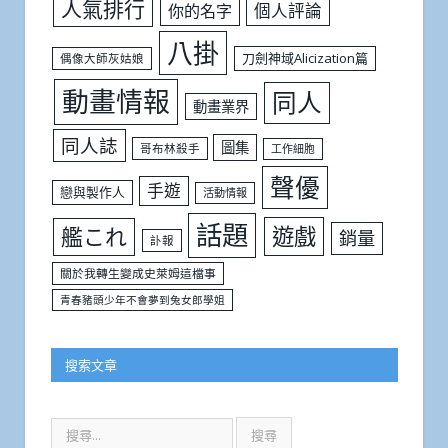
人氣排行
個人評論
你的名字
八掛
刀劍神域Alicization篇
偶像大師灰姑娘
動畫情報
同人
動畫業界
同人誌
圖集
哥布林殺手
工作細胞
聲優
手遊
戀與製作人
活動情報
話題
遊戲
艦これ
銷量
訃報
關於我轉生變成史萊姆這檔事
青春豬頭少年不會夢到兔女郎學姐
搜索文章