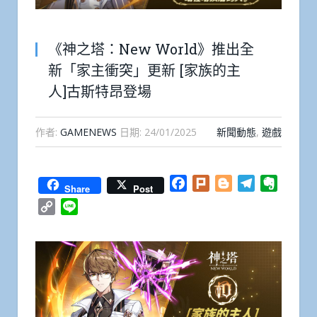
《神之塔：New World》推出全
新「家主衝突」更新 [家族的主
人]古斯特昂登場
作者:
GAMENEWS
日期:
24/01/2025
新聞動態
,
遊戲
Facebook
Plurk
Blogger
Telegram
Everno
Share
Post
Copy
Line
Link