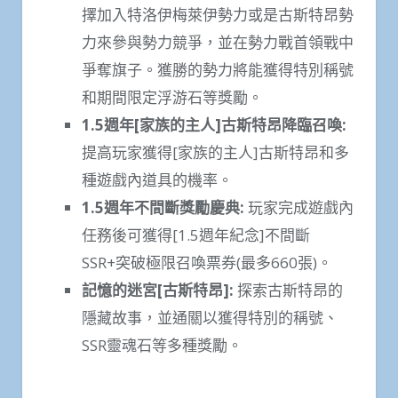
擇加入特洛伊梅萊伊勢力或是古斯特昂勢
力來參與勢力競爭，並在勢力戰首領戰中
爭奪旗子。獲勝的勢力將能獲得特別稱號
和期間限定浮游石等獎勵。
1.5
週年
[
家族的主人
]
古斯特昂降臨召喚
:
提高玩家獲得[家族的主人]古斯特昂和多
種遊戲內道具的機率。
1.5
週年不間斷獎勵慶典
:
玩家完成遊戲內
任務後可獲得[1.5週年紀念]不間斷
SSR+突破極限召喚票券(最多660張)。
記憶的迷宮
[
古斯特昂
]:
探索古斯特昂的
隱藏故事，並通關以獲得特別的稱號、
SSR靈魂石等多種獎勵。