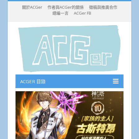
關於ACGer
作者與ACGer的關係
徵稿與推廣合作
總編一言
ACGer FB
ACGER 目錄