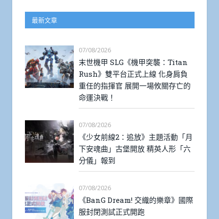
最新文章
07/08/2026
末世機甲 SLG《機甲突襲：Titan
Rush》雙平台正式上線 化身肩負
重任的指揮官 展開一場攸關存亡的
命運決戰！
07/08/2026
《少女前線2：追放》主題活動「月
下安魂曲」古堡開放 精英人形「六
分儀」報到
07/08/2026
《BanG Dream! 交織的樂章》國際
服封閉測試正式開跑