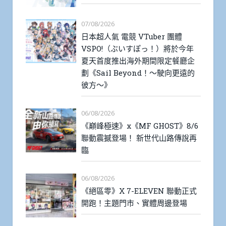
07/08/2026
日本超人氣 電競 VTuber 團體
VSPO!（ぶいすぽっ！）將於今年
夏天首度推出海外期間限定餐廳企
劃《Sail Beyond！～駛向更遠的
彼方～》
06/08/2026
《巔峰極速》x《MF GHOST》8/6
聯動震撼登場！ 新世代山路傳說再
臨
06/08/2026
《絕區零》X 7-ELEVEN 聯動正式
開跑！主題門市、實體周邊登場