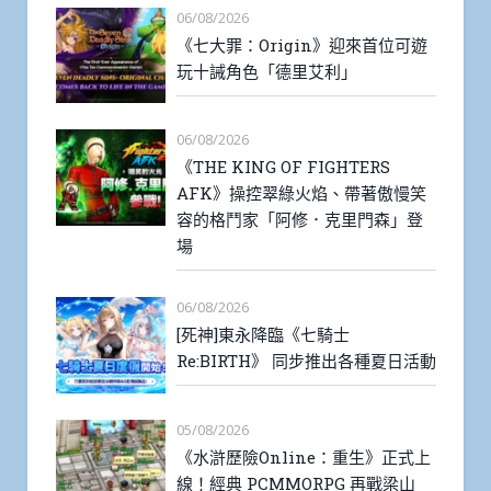
06/08/2026
《七大罪：Origin》迎來首位可遊
玩十誡角色「德里艾利」
06/08/2026
《THE KING OF FIGHTERS
AFK》操控翠綠火焰、帶著傲慢笑
容的格鬥家「阿修．克里門森」登
場
06/08/2026
[死神]東永降臨《七騎士
Re:BIRTH》 同步推出各種夏日活動
05/08/2026
《水滸歷險Online：重生》正式上
線！經典 PCMMORPG 再戰梁山