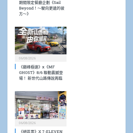
期間限定餐廳企劃《Sail
Beyond！～駛向更遠的彼
方～》
06/08/2026
《巔峰極速》x《MF
GHOST》8/6 聯動震撼登
場！ 新世代山路傳說再臨
06/08/2026
《絕區零》X 7-ELEVEN