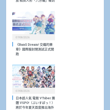
放 精英人形「六分儀」報到
07/08/2026
《BanG Dream! 交織的樂
章》國際服封閉測試正式開
跑
07/08/2026
日本超人氣 電競 VTuber 團
體 VSPO!（ぶいすぽっ！）
將於今年夏天首度推出海外