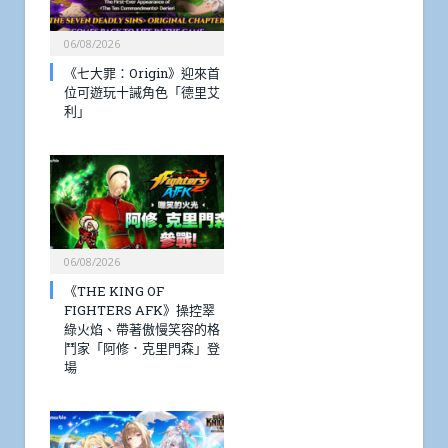
06/08/2026
《七大罪：Origin》迎來首
位可遊玩十誡角色「德里艾
利」
06/08/2026
《THE KING OF
FIGHTERS AFK》操控翠
綠火焰、帶著傲慢笑容的格
鬥家「阿修．克里門森」登
場