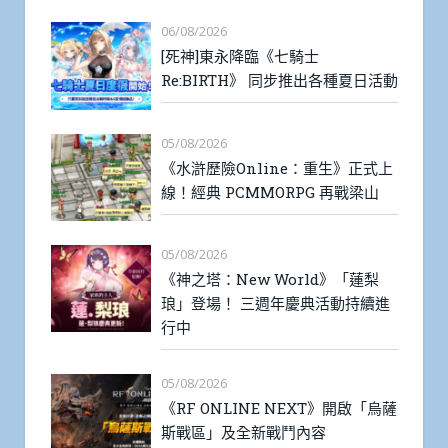
06/08/2026
[死神]東永降臨《七騎士
Re:BIRTH》 同步推出各種夏日活動
05/08/2026
《水滸歷險Online：重生》正式上
線！經典 PCMMORPG 再戰梁山
05/08/2026
《神之塔：New World》「蓮梨
琅」登場！ 三週年慶典活動持續進
行中
05/08/2026
《RF ONLINE NEXT》開啟「烏薩
斯戰區」及全新戰鬥內容