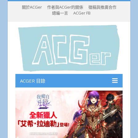
關於ACGer
作者與ACGer的關係
徵稿與推廣合作
總編一言
ACGer FB
ACGER 目錄