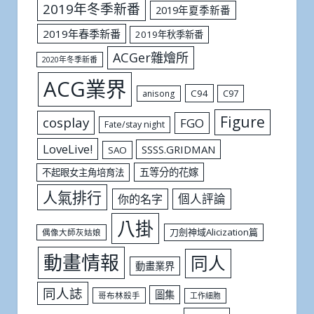
2019年冬季新番
2019年夏季新番
2019年春季新番
2019年秋季新番
ACGer雜燴所
2020年冬季新番
ACG業界
C94
C97
anisong
Figure
cosplay
FGO
Fate/stay night
LoveLive!
SSSS.GRIDMAN
SAO
五等分的花嫁
不起眼女主角培育法
人氣排行
個人評論
你的名字
八掛
刀劍神域Alicization篇
偶像大師灰姑娘
動畫情報
同人
動畫業界
同人誌
圖集
哥布林殺手
工作細胞