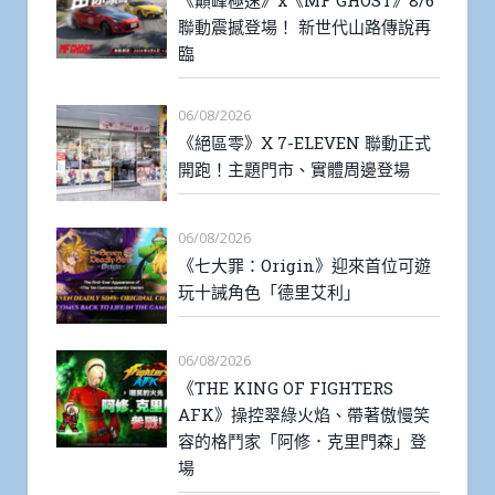
聯動震撼登場！ 新世代山路傳說再
臨
06/08/2026
《絕區零》X 7-ELEVEN 聯動正式
開跑！主題門市、實體周邊登場
06/08/2026
《七大罪：Origin》迎來首位可遊
玩十誡角色「德里艾利」
06/08/2026
《THE KING OF FIGHTERS
AFK》操控翠綠火焰、帶著傲慢笑
容的格鬥家「阿修．克里門森」登
場