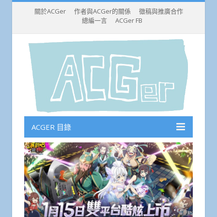
關於ACGer
作者與ACGer的關係
徵稿與推廣合作
總編一言
ACGer FB
ACGER 目錄