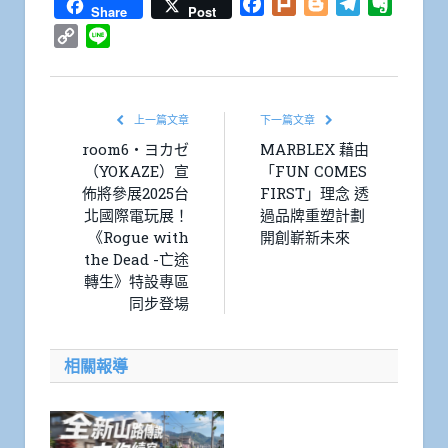
Facebook
Plurk
Blogger
Telegram
Everno
Share
Post
Copy
Line
Link
上一篇文章
下一篇文章
room6・ヨカゼ
MARBLEX 藉由
（YOKAZE）宣
「FUN COMES
佈將參展2025台
FIRST」理念 透
北國際電玩展！
過品牌重塑計劃
《Rogue with
開創嶄新未來
the Dead -亡途
轉生》特設專區
同步登場
相關報導