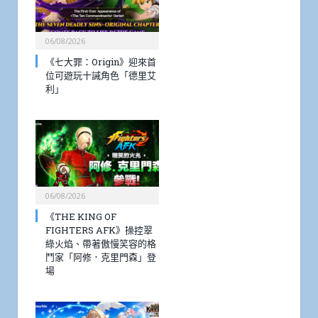
06/08/2026
《七大罪：Origin》迎來首
位可遊玩十誡角色「德里艾
利」
06/08/2026
《THE KING OF
FIGHTERS AFK》操控翠
綠火焰、帶著傲慢笑容的格
鬥家「阿修．克里門森」登
場