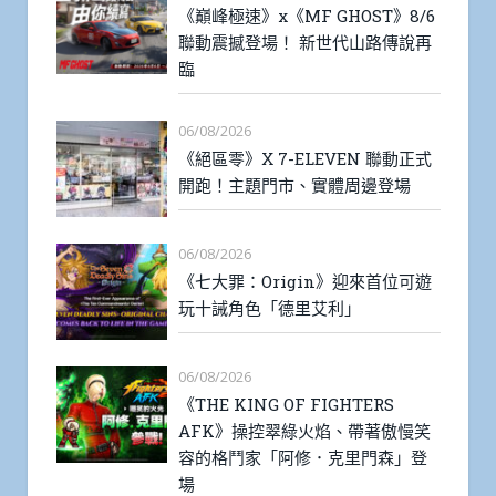
《巔峰極速》x《MF GHOST》8/6
聯動震撼登場！ 新世代山路傳說再
臨
06/08/2026
《絕區零》X 7-ELEVEN 聯動正式
開跑！主題門市、實體周邊登場
06/08/2026
《七大罪：Origin》迎來首位可遊
玩十誡角色「德里艾利」
06/08/2026
《THE KING OF FIGHTERS
AFK》操控翠綠火焰、帶著傲慢笑
容的格鬥家「阿修．克里門森」登
場