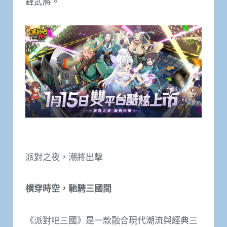
鋒武將。
派對之夜，潮將出擊
横穿時空，馳騁三國間
《派對吧三國》是一款融合現代潮流與經典三