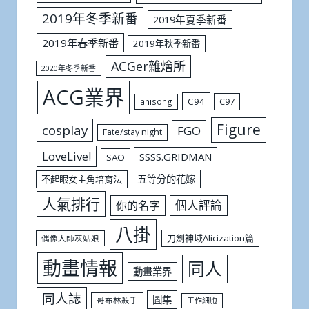
2019年冬季新番
2019年夏季新番
2019年春季新番
2019年秋季新番
ACGer雜燴所
2020年冬季新番
ACG業界
C94
C97
anisong
Figure
cosplay
FGO
Fate/stay night
LoveLive!
SSSS.GRIDMAN
SAO
五等分的花嫁
不起眼女主角培育法
人氣排行
個人評論
你的名字
八掛
刀劍神域Alicization篇
偶像大師灰姑娘
動畫情報
同人
動畫業界
同人誌
圖集
哥布林殺手
工作細胞