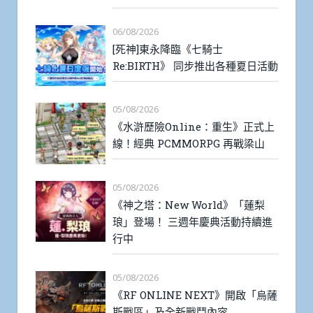
06/08/2026
[死神]東永降臨《七騎士
Re:BIRTH》 同步推出各種夏日活動
05/08/2026
《水滸歷險Online：重生》正式上
線！經典 PCMMORPG 再戰梁山
05/08/2026
《神之塔：New World》「蓮梨
琅」登場！ 三週年慶典活動持續進
行中
05/08/2026
《RF ONLINE NEXT》開啟「烏薩
斯戰區」及全新戰鬥內容