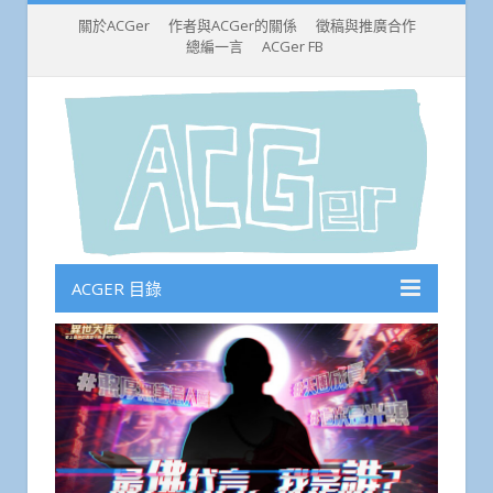
關於ACGer
作者與ACGer的關係
徵稿與推廣合作
總編一言
ACGer FB
ACGER 目錄