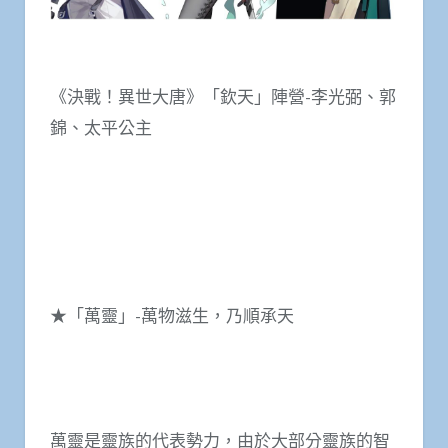
《決戰！異世大唐》「欽天」陣營-李光弼、郭
錦、太平公主
★「萬靈」-萬物滋生，乃順承天
萬靈是靈族的代表勢力，由於大部分靈族的智