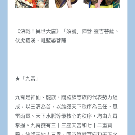
《決戰！異世大唐》「須彌」陣營-靈吉菩薩、
伏虎羅漢、毗藍婆菩薩
★「九霄」
九霄是神仙、龍族、閻羅族等族的代表勢力組
成，以三清為首，以維護天下秩序為己任。風
雷雨電、天下水脈等最核心的秩序，均由九霄
掌握。九霄擁有三十三座天宮和七十二重寶
殿，統領天地人三界，同時管轄冥府和天下水