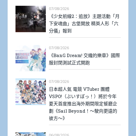
07/08/2026
《少女前線2：追放》主題活動「月
下安魂曲」古堡開放 精英人形「六
分儀」報到
07/08/2026
《BanG Dream! 交織的樂章》國際
服封閉測試正式開跑
07/08/2026
日本超人氣 電競 VTuber 團體
VSPO!（ぶいすぽっ！）將於今年
夏天首度推出海外期間限定餐廳企
劃《Sail Beyond！～駛向更遠的
彼方～》
06/08/2026