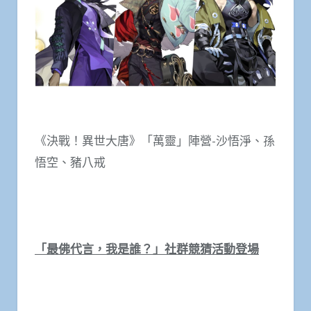
《決戰！異世大唐》「萬靈」陣營-沙悟淨、孫
悟空、豬八戒
「最佛代言，我是誰？」社群競猜活動登場