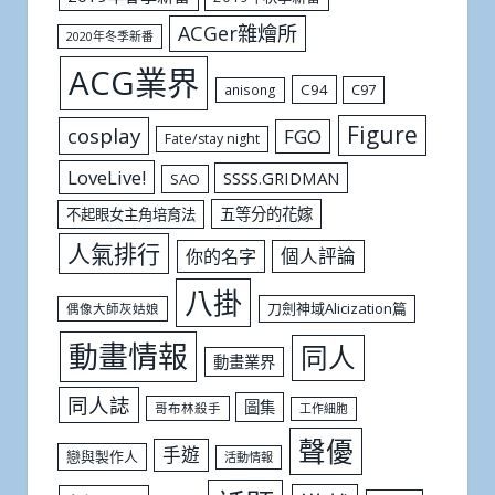
ACGer雜燴所
2020年冬季新番
ACG業界
C94
C97
anisong
Figure
cosplay
FGO
Fate/stay night
LoveLive!
SSSS.GRIDMAN
SAO
五等分的花嫁
不起眼女主角培育法
人氣排行
個人評論
你的名字
八掛
刀劍神域Alicization篇
偶像大師灰姑娘
動畫情報
同人
動畫業界
同人誌
圖集
哥布林殺手
工作細胞
聲優
手遊
戀與製作人
活動情報