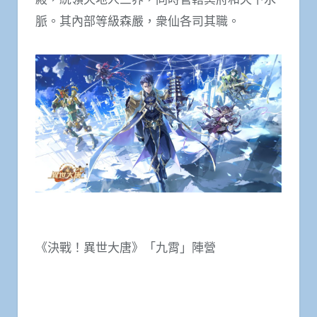
脈。其內部等級森嚴，衆仙各司其職。
《決戰！異世大唐》「九霄」陣營