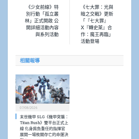
《少女前線》特
《七大罪：光與
別行動「孤立叢
暗之交戰》更新
林」正式開啟 公
「『七大罪』
開詳細活動內容
X『轉史萊』合
與系列活動
作：魔王再臨」
活動登場
相關報導
07/08/2026
末世機甲 SLG《機甲突襲：
Titan Rush》雙平台正式上
線 化身肩負重任的指揮官
展開一場攸關存亡的命運決