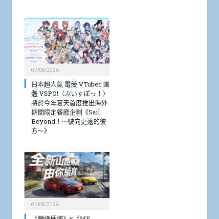
07/08/2026
日本超人氣 電競 VTuber 團
體 VSPO!（ぶいすぽっ！）
將於今年夏天首度推出海外
期間限定餐廳企劃《Sail
Beyond！～駛向更遠的彼
方～》
06/08/2026
《巔峰極速》x《MF