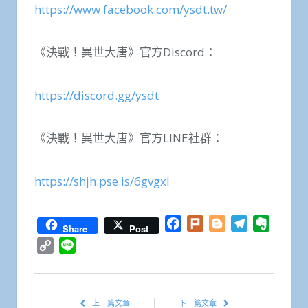
https://www.facebook.com/ysdt.tw/
《決戰！異世大唐》官方Discord：
https://discord.gg/ysdt
《決戰！異世大唐》官方LINE社群：
https://shjh.pse.is/6gvgxl
Facebook
Plurk
Blogger
Telegram
Everno
Share
Post
Copy
Line
Link
上一篇文章
下一篇文章