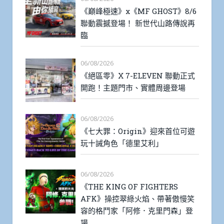
《巔峰極速》x《MF GHOST》8/6
聯動震撼登場！ 新世代山路傳說再
臨
06/08/2026
《絕區零》X 7-ELEVEN 聯動正式
開跑！主題門市、實體周邊登場
06/08/2026
《七大罪：Origin》迎來首位可遊
玩十誡角色「德里艾利」
06/08/2026
《THE KING OF FIGHTERS
AFK》操控翠綠火焰、帶著傲慢笑
容的格鬥家「阿修．克里門森」登
場