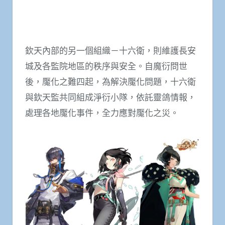
欽天內部的另一個組織－十六衛，則維護長安
城及各監院地區的秩序與安全。自魔衍問世
後，魘化之難四起，為解決魘化問題，十六衛
與欽天監共同組成淨衍小隊，依託靈鴿情報，
處理各地魘化事件，全力應對魘化之災。