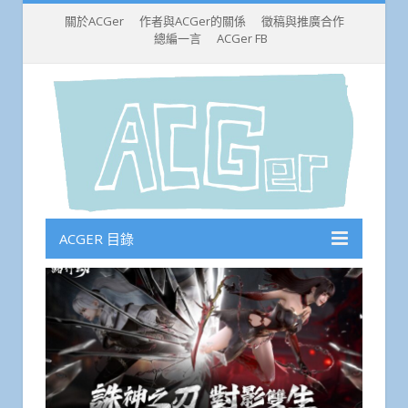
關於ACGer
作者與ACGer的關係
徵稿與推廣合作
總編一言
ACGer FB
ACGER 目錄