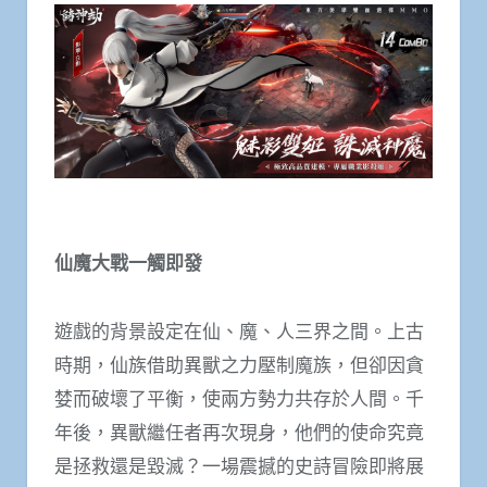
仙魔大戰一觸即發
遊戲的背景設定在仙、魔、人三界之間。上古
時期，仙族借助異獸之力壓制魔族，但卻因貪
婪而破壞了平衡，使兩方勢力共存於人間。千
年後，異獸繼任者再次現身，他們的使命究竟
是拯救還是毀滅？一場震撼的史詩冒險即將展