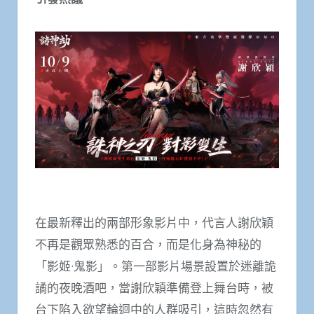
在最新釋出的兩部形象影片中，代言人謝欣穎
不再是觀眾熟悉的百合，而是化身為神秘的
「影姬·鬼影」。第一部影片場景設置於迷離詭
譎的夜晚酒吧，當謝欣穎準備登上舞台時，被
台下陷入欲望輪迴中的人群吸引，這時忽然有