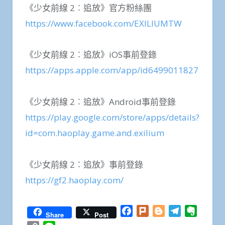
《少女前線 2︰追放》官方粉絲團
https://www.facebook.com/EXILIUMTW
《少女前線 2︰追放》iOS事前登錄
https://apps.apple.com/app/id6499011827
《少女前線 2︰追放》Android事前登錄
https://play.google.com/store/apps/details?
id=com.haoplay.game.and.exilium
《少女前線 2︰追放》事前登錄
https://gf2.haoplay.com/
Facebook
Plurk
Blogger
Telegram
Everno
Share
Post