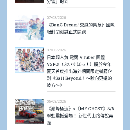
分儀」報到
07/08/2026
《BanG Dream! 交織的樂章》國際
服封閉測試正式開跑
07/08/2026
日本超人氣 電競 VTuber 團體
VSPO!（ぶいすぽっ！）將於今年
夏天首度推出海外期間限定餐廳企
劃《Sail Beyond！～駛向更遠的
彼方～》
06/08/2026
《巔峰極速》x《MF GHOST》8/6
聯動震撼登場！ 新世代山路傳說再
臨