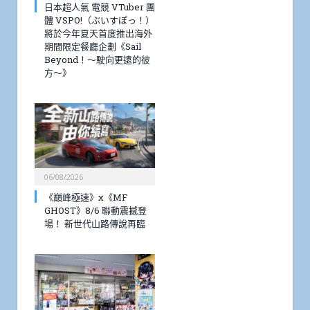
日本超人氣 電競 VTuber 團
體 VSPO!（ぶいすぽっ！）
將於今年夏天首度推出海外
期間限定餐廳企劃《Sail
Beyond！～駛向更遠的彼
方～》
06/08/2026
《巔峰極速》x《MF
GHOST》8/6 聯動震撼登
場！ 新世代山路傳說再臨