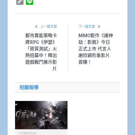
Copy
Line
Link
上一篇文章
下一篇文章
都市異能策略卡
MMO鉅作《諸神
牌RPG《伊瑟》
劫：影姬》今日
「原質測試」火
正式上市 代言人
熱招募中！釋出
謝欣穎形象影片
遊戲戰鬥展示影
首曝！
片
相關報導
07/08/2026