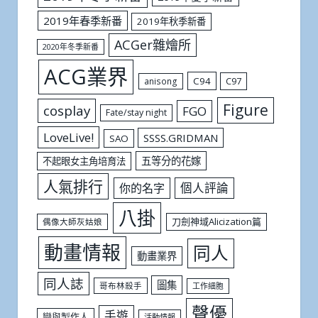
2019年春季新番
2019年秋季新番
ACGer雜燴所
2020年冬季新番
ACG業界
C94
C97
anisong
Figure
cosplay
FGO
Fate/stay night
LoveLive!
SSSS.GRIDMAN
SAO
五等分的花嫁
不起眼女主角培育法
人氣排行
個人評論
你的名字
八掛
刀劍神域Alicization篇
偶像大師灰姑娘
動畫情報
同人
動畫業界
同人誌
圖集
哥布林殺手
工作細胞
聲優
手遊
戀與製作人
活動情報