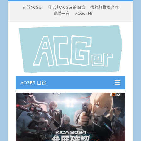
關於ACGer
作者與ACGer的關係
徵稿與推廣合作
總編一言
ACGer FB
ACGER 目錄