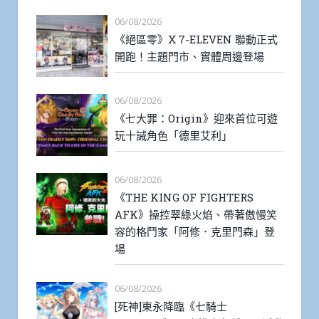
06/08/2026
《絕區零》X 7-ELEVEN 聯動正式
開跑！主題門市、實體周邊登場
06/08/2026
《七大罪：Origin》迎來首位可遊
玩十誡角色「德里艾利」
06/08/2026
《THE KING OF FIGHTERS
AFK》操控翠綠火焰、帶著傲慢笑
容的格鬥家「阿修．克里門森」登
場
06/08/2026
[死神]東永降臨《七騎士