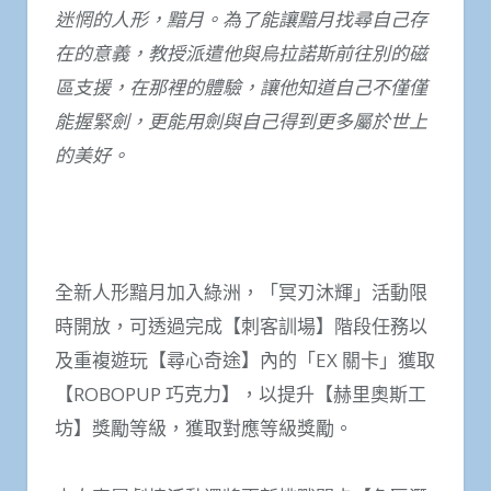
迷惘的人形，黯月。為了能讓黯月找尋自己存
在的意義，教授派遣他與烏拉諾斯前往別的磁
區支援，在那裡的體驗，讓他知道自己不僅僅
能握緊劍，更能用劍與自己得到更多屬於世上
的美好。
全新人形黯月加入綠洲，「冥刃沐輝」活動限
時開放，可透過完成【刺客訓場】階段任務以
及重複遊玩【尋心奇途】內的「EX 關卡」獲取
【ROBOPUP 巧克力】，以提升【赫里奧斯工
坊】獎勵等級，獲取對應等級獎勵。