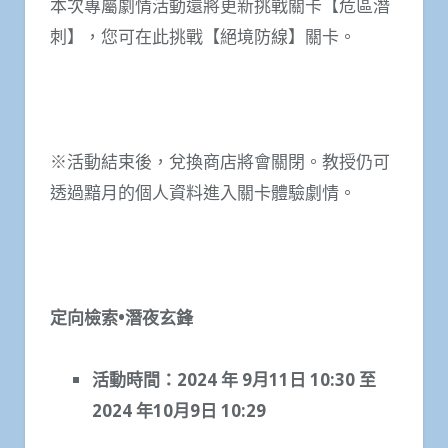
本次專屬劇情活動還將更新挑戰關卡【危區潛
刺】，您可在此挑戰【絕境防線】關卡。
※活動結束後，兌換商店將會關閉。教授仍可
透過黯月的個人資料進入關卡體驗劇情。
定向檢索•潛夜玄鋒
活動時間：
2024
年
9
月
11
日
10:30
至
2024
年
10
月
9
日
10:29