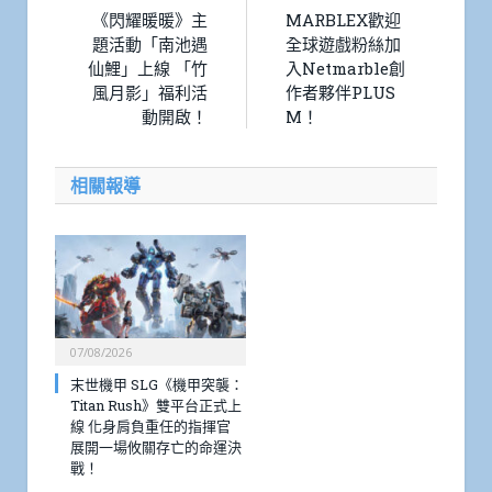
《閃耀暖暖》主
MARBLEX歡迎
題活動「南池遇
全球遊戲粉絲加
仙鯉」上線 「竹
入Netmarble創
風月影」福利活
作者夥伴PLUS
動開啟！
M！
相關報導
07/08/2026
末世機甲 SLG《機甲突襲：
Titan Rush》雙平台正式上
線 化身肩負重任的指揮官
展開一場攸關存亡的命運決
戰！