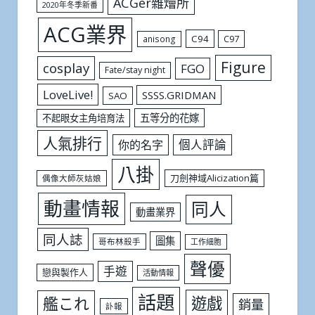
ACGer雜燴所
2020年冬季新番
ACG業界
C94
C97
anisong
Figure
cosplay
FGO
Fate/stay night
LoveLive!
SSSS.GRIDMAN
SAO
五等分的花嫁
不起眼女主角培育法
人氣排行
個人評論
你的名字
八掛
刀劍神域Alicization篇
偶像大師灰姑娘
動畫情報
同人
動畫業界
同人誌
圖集
哥布林殺手
工作細胞
聲優
手遊
戀與製作人
活動情報
話題
遊戲
艦これ
銷量
訃報