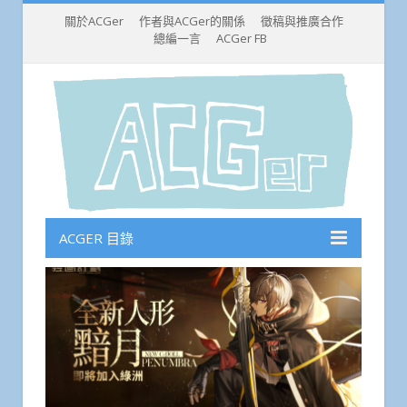
關於ACGer
作者與ACGer的關係
徵稿與推廣合作
總編一言
ACGer FB
ACGER 目錄