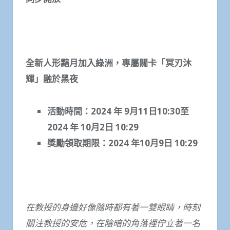
全新人形黯月加入綠洲，專屬關卡「冥刃沐
輝」融於黑夜
活動時間：
2024
年
9
月
11
日
10:30
至
2024
年
10
月
2
日
10:29
獎勵領取期限：
2024
年
10
月
9
日
10:29
在教授的身邊好像隨時都有著一雙眼睛，時刻
關注教授的安危，在陰暗的角落裡佇立著一名