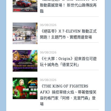
聯動震撼登場！ 新世代山路傳說再
臨
06/08/2026
《絕區零》X 7-ELEVEN 聯動正式
開跑！主題門市、實體周邊登場
06/08/2026
《七大罪：Origin》迎來首位可遊
玩十誡角色「德里艾利」
06/08/2026
《THE KING OF FIGHTERS
AFK》操控翠綠火焰、帶著傲慢笑
容的格鬥家「阿修．克里門森」登
場