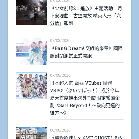
07/08/2026
《少女前線2：追放》主題活動「月
下安魂曲」古堡開放 精英人形「六
分儀」報到
07/08/2026
《BanG Dream! 交織的樂章》國際
服封閉測試正式開跑
07/08/2026
日本超人氣 電競 VTuber 團體
VSPO!（ぶいすぽっ！）將於今年
夏天首度推出海外期間限定餐廳企
劃《Sail Beyond！～駛向更遠的
彼方～》
06/08/2026
《巔峰極速》x《MF GHOST》8/6