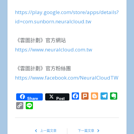
https://play.google.com/store/apps/details?
id=com.sunborn.neuralcloud.tw
《雲圖計劃》官方網站
https://www.neuralcloud.com.tw
《雲圖計劃》官方粉絲團
https://www.facebook.com/NeuralCloudTW
Facebook
Plurk
Blogger
Telegram
Everno
Share
Post
Copy
Line
Link
上一篇文章
下一篇文章