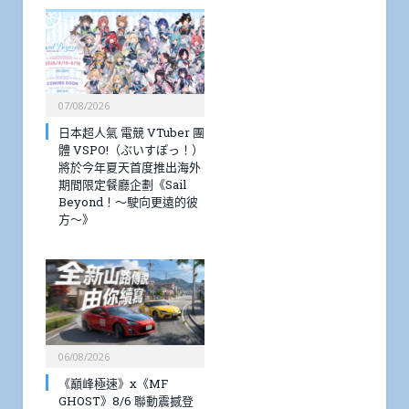
07/08/2026
日本超人氣 電競 VTuber 團
體 VSPO!（ぶいすぽっ！）
將於今年夏天首度推出海外
期間限定餐廳企劃《Sail
Beyond！～駛向更遠的彼
方～》
06/08/2026
《巔峰極速》x《MF
GHOST》8/6 聯動震撼登