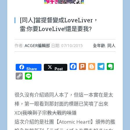
[同人]當提督變成LoveLiver，
雷:你要LoveLive!還是要我?
作者:
ACGER編輯部
日期:
07/10/2015
全年齡
,
同人
Facebook
Plurk
Blogger
Telegram
Everno
Share
Post
Copy
Line
Link
很久沒有介紹過同人本了，但這一本實在是太
棒，第一眼看到那封面的標題已笑噴了出來
XD
(我嗅到了宗教大戰的味道
這次介紹的是社團【Atomic Heart!】頒佈的艦