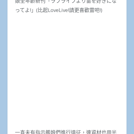
娘全年齡新刊「ラブライブより雷を好きにな
ってよ!」(比起LoveLive!請更喜歡雷吧!)
一直未有指示艦娘們進行遠征，連資材也用光