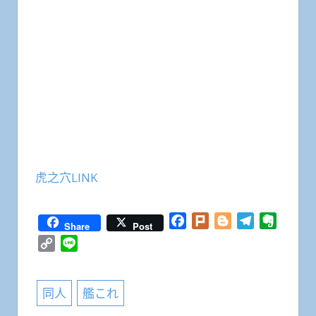
虎之穴LINK
Facebook
Plurk
Blogger
Telegram
Everno
Share
Post
Copy
Line
Link
同人
艦これ