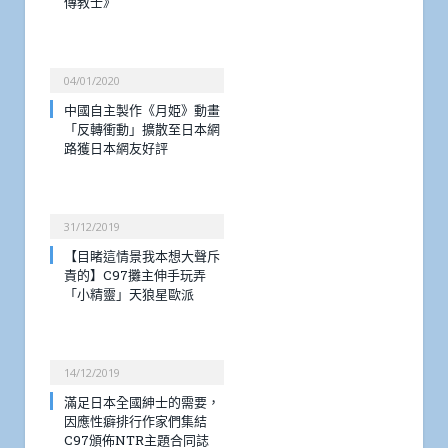
傳教士》
04/01/2020
中國自主製作《月姫》動畫
「反轉衝動」擴散至日本網
路獲日本網友好評
31/12/2019
【目睹這情景我本想大聲斥
責的】C97攤主伸手玩弄
「小精靈」天狼星歐派
14/12/2019
滿足日本全國紳士的需要，
因應性癖排行作家們集結
C97頒佈NTR主題合同誌