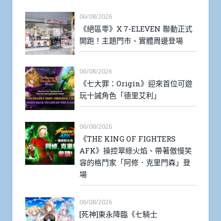
06/08/2026
《絕區零》X 7-ELEVEN 聯動正式
開跑！主題門市、實體周邊登場
06/08/2026
《七大罪：Origin》迎來首位可遊
玩十誡角色「德里艾利」
06/08/2026
《THE KING OF FIGHTERS
AFK》操控翠綠火焰、帶著傲慢笑
容的格鬥家「阿修．克里門森」登
場
06/08/2026
[死神]東永降臨《七騎士