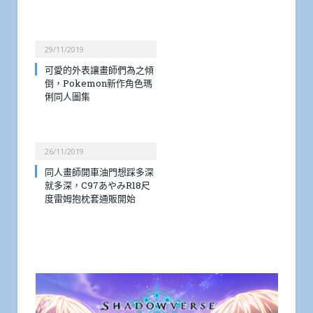
29/11/2019
可愛的外表讓畫師們為之傾
倒，Pokemon新作角色瑪
俐同人圖集
26/11/2019
同人畫師開車油門想踩多深
就多深，C97あやみR18尺
度雷姆抱枕套通販開始