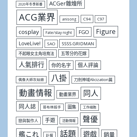
ACGer雜燴所
2020年冬季新番
ACG業界
C94
C97
anisong
Figure
cosplay
FGO
Fate/stay night
LoveLive!
SSSS.GRIDMAN
SAO
五等分的花嫁
不起眼女主角培育法
人氣排行
個人評論
你的名字
八掛
刀劍神域Alicization篇
偶像大師灰姑娘
動畫情報
同人
動畫業界
同人誌
圖集
哥布林殺手
工作細胞
聲優
手遊
戀與製作人
活動情報
話題
遊戲
艦これ
銷量
訃報