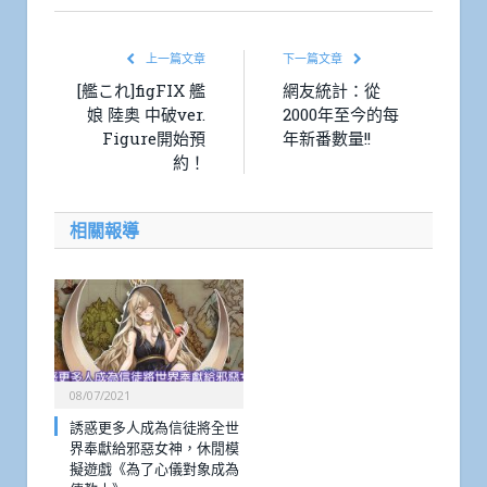
上一篇文章
下一篇文章
[艦これ]figFIX 艦
網友統計：從
娘 陸奥 中破ver.
2000年至今的每
Figure開始預
年新番數量!!
約！
相關報導
08/07/2021
誘惑更多人成為信徒將全世
界奉獻給邪惡女神，休閒模
擬遊戲《為了心儀對象成為