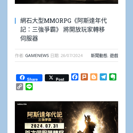
網石大型MMORPG《阿斯達年代
記：三強爭霸》 將開放玩家轉移
伺服器
作者:
GAMENEWS
日期:
26/07/2024
新聞動態
,
遊戲
Facebook
Plurk
Blogger
Telegram
Everno
Share
Post
Copy
Line
Link