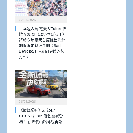
07/08/2026
日本超人氣 電競 VTuber 團
體 VSPO!（ぶいすぽっ！）
將於今年夏天首度推出海外
期間限定餐廳企劃《Sail
Beyond！～駛向更遠的彼
方～》
06/08/2026
《巔峰極速》x《MF
GHOST》8/6 聯動震撼登
場！ 新世代山路傳說再臨