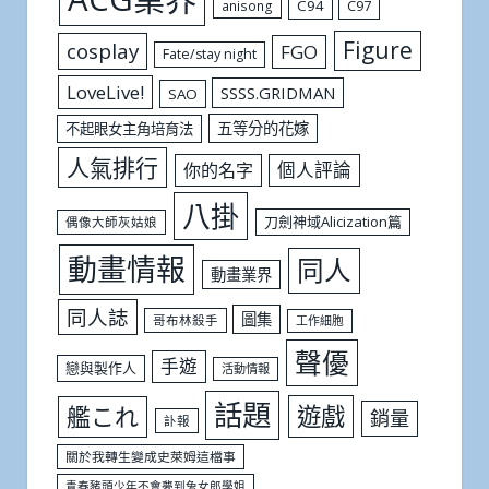
C94
C97
anisong
Figure
cosplay
FGO
Fate/stay night
LoveLive!
SSSS.GRIDMAN
SAO
五等分的花嫁
不起眼女主角培育法
人氣排行
個人評論
你的名字
八掛
刀劍神域Alicization篇
偶像大師灰姑娘
動畫情報
同人
動畫業界
同人誌
圖集
哥布林殺手
工作細胞
聲優
手遊
戀與製作人
活動情報
話題
遊戲
艦これ
銷量
訃報
關於我轉生變成史萊姆這檔事
青春豬頭少年不會夢到兔女郎學姐