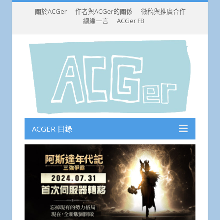
關於ACGer
作者與ACGer的關係
徵稿與推廣合作
總編一言
ACGer FB
ACGER 目錄