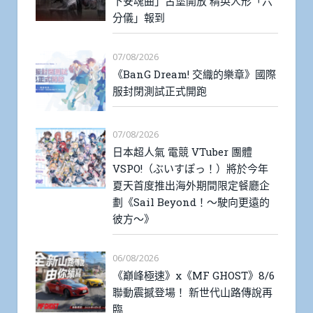
下安魂曲」古堡開放 精英人形「六
分儀」報到
07/08/2026
《BanG Dream! 交織的樂章》國際
服封閉測試正式開跑
07/08/2026
日本超人氣 電競 VTuber 團體
VSPO!（ぶいすぽっ！）將於今年
夏天首度推出海外期間限定餐廳企
劃《Sail Beyond！～駛向更遠的
彼方～》
06/08/2026
《巔峰極速》x《MF GHOST》8/6
聯動震撼登場！ 新世代山路傳說再
臨