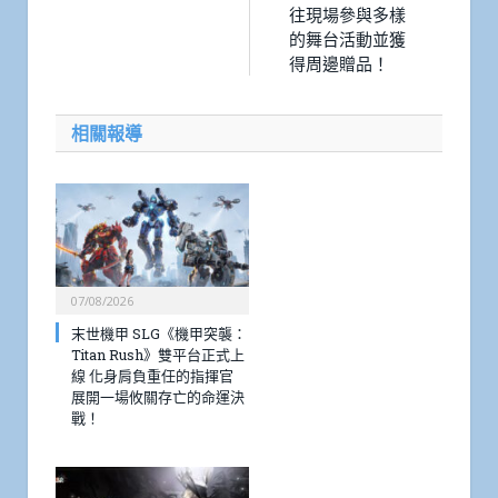
往現場參與多樣
的舞台活動並獲
得周邊贈品！
相關報導
07/08/2026
末世機甲 SLG《機甲突襲：
Titan Rush》雙平台正式上
線 化身肩負重任的指揮官
展開一場攸關存亡的命運決
戰！