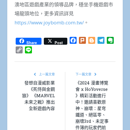
澳地區遊戲產業的領導品牌，穩坐手機遊戲市
場龍頭地位，更多資訊詳見
https://www.joybomb.com.tw/
。
Facebook
Plurk
Blogger
Telegram
Everno
Share
Post
Copy
Line
Link
上一篇文章
下一篇文章
發想自漫威影業
《2024 漫畫博覽
《死侍與金鋼
會 x HoYoverse
狼》 《MARVEL
》精彩活動進行
未來之戰》推出
中！邀請喜歡原
全新遊戲內容
神、崩壞：星穹
鐵道、絕區零、
崩壞3rd、未定事
件簿的玩家們前