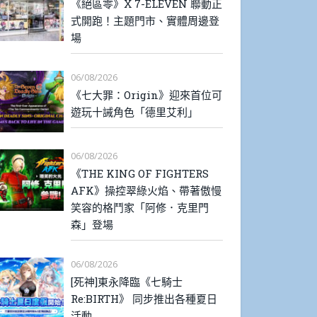
《絕區零》X 7-ELEVEN 聯動正
式開跑！主題門市、實體周邊登
場
06/08/2026
《七大罪：Origin》迎來首位可
遊玩十誡角色「德里艾利」
06/08/2026
《THE KING OF FIGHTERS
AFK》操控翠綠火焰、帶著傲慢
笑容的格鬥家「阿修．克里門
森」登場
06/08/2026
[死神]東永降臨《七騎士
Re:BIRTH》 同步推出各種夏日
活動