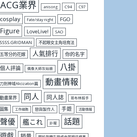
ACG業界
C94
C97
anisong
cosplay
FGO
Fate/stay night
Figure
LoveLive!
SAO
SSSS.GRIDMAN
不起眼女主角培育法
人氣排行
你的名字
五等分的花嫁
八掛
個人評論
偶像大師灰姑娘
動畫情報
刀劍神域Alicization篇
同人
同人誌
動畫業界
哥布林殺手
手遊
圖集
戀與製作人
工作細胞
活動情報
話題
聲優
艦これ
訃報
遊戲
銷量
關於我轉生變成史萊姆這檔事