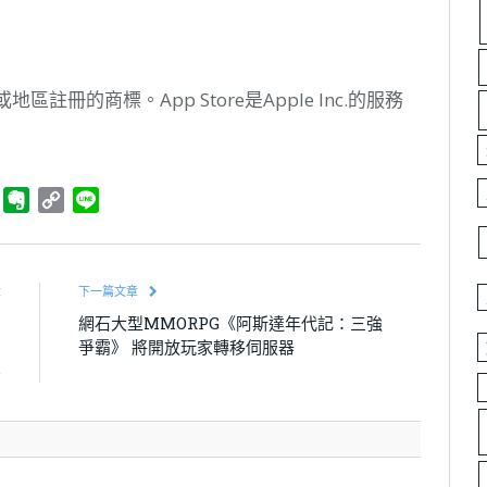
家或地區註冊的商標。App Store是Apple Inc.的服務
。
ger
Telegram
Evernote
Copy
Line
Link
章
下一篇文章
測
網石大型MMORPG《阿斯達年代記：三強
同
爭霸》 將開放玩家轉移伺服器
界