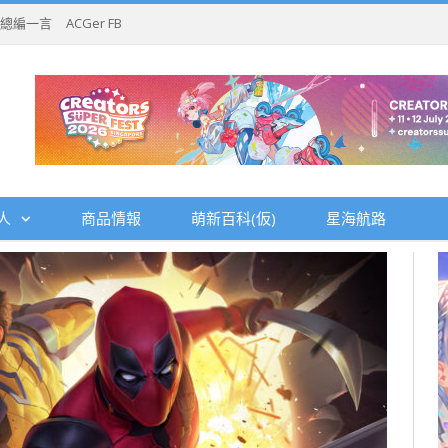
總編一言
ACGer FB
人
商品情報
萌新百科(仮)
星海航路