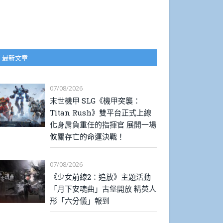
最新文章
07/08/2026
末世機甲 SLG《機甲突襲：
Titan Rush》雙平台正式上線
化身肩負重任的指揮官 展開一場
攸關存亡的命運決戰！
07/08/2026
《少女前線2：追放》主題活動
「月下安魂曲」古堡開放 精英人
形「六分儀」報到