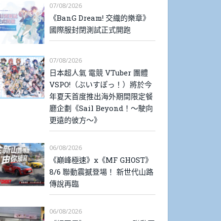
07/08/2026
《BanG Dream! 交織的樂章》
國際服封閉測試正式開跑
07/08/2026
日本超人氣 電競 VTuber 團體
VSPO!（ぶいすぽっ！）將於今
年夏天首度推出海外期間限定餐
廳企劃《Sail Beyond！～駛向
更遠的彼方～》
06/08/2026
《巔峰極速》x《MF GHOST》
8/6 聯動震撼登場！ 新世代山路
傳說再臨
06/08/2026