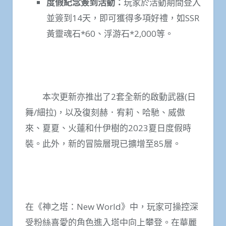
度假紀念簽到活動：
玩家於活動期間登入
並簽到14天，即可獲得多項好禮，如SSR
黃靈魂石*60、浮游石*2,000等。
本次更新亦推出了2套全新的啟動武器(日
舞/細拉)，以及復刻赫．宥莉、哈馳、威傲
來、夏夏、火蓮和什伊樹的2023夏日度假時
裝。此外，新的冒險層現已擴增至85層。
在《神之塔：New World》中，玩家可操控深
受粉絲喜愛的角色進入塔中向上攀登。在華麗