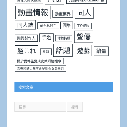
刀劍神域Alicization篇
偶像大師灰姑娘
動畫情報
同人
動畫業界
同人誌
圖集
哥布林殺手
工作細胞
聲優
手遊
戀與製作人
活動情報
話題
遊戲
艦これ
銷量
訃報
關於我轉生變成史萊姆這檔事
青春豬頭少年不會夢到兔女郎學姐
搜索文章