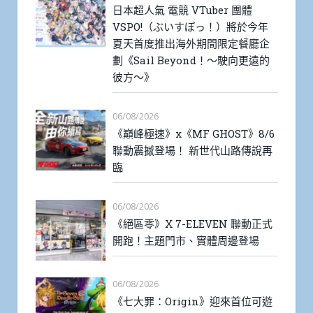
日本超人氣 電競 VTuber 團體
VSPO!（ぶいすぽっ！）將於今年
夏天首度推出海外期間限定餐廳企
劃《Sail Beyond！～駛向更遠的
彼方～》
06/08/2026
《巔峰極速》x《MF GHOST》8/6
聯動震撼登場！ 新世代山路傳說再
臨
06/08/2026
《絕區零》X 7-ELEVEN 聯動正式
開跑！主題門市、實體周邊登場
06/08/2026
《七大罪：Origin》迎來首位可遊