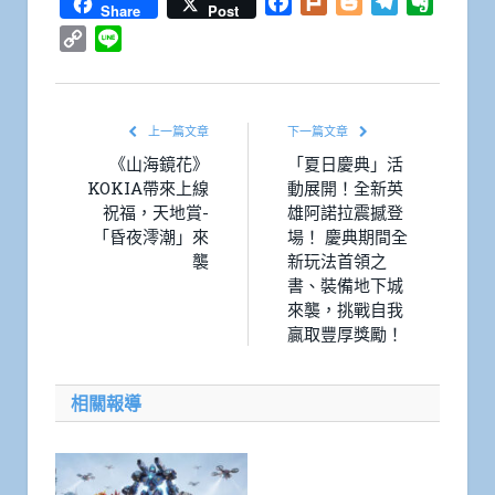
Facebook
Plurk
Blogger
Telegram
Everno
Share
Post
Copy
Line
Link
上一篇文章
下一篇文章
《山海鏡花》
「夏日慶典」活
KOKIA帶來上線
動展開！全新英
祝福，天地賞-
雄阿諾拉震撼登
「昏夜澪潮」來
場！ 慶典期間全
襲
新玩法首領之
書、裝備地下城
來襲，挑戰自我
贏取豐厚獎勵！
相關報導