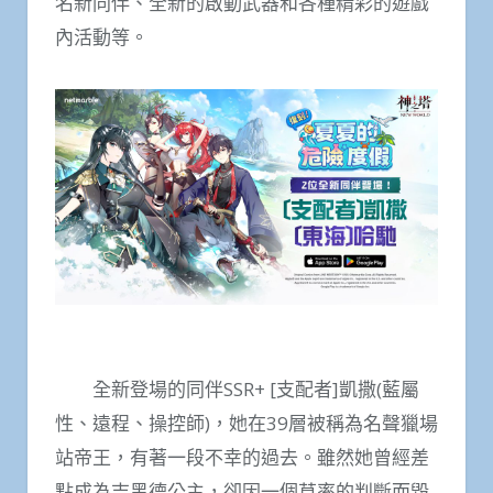
名新同伴、全新的啟動武器和各種精彩的遊戲
內活動等。
全新登場的同伴SSR+ [支配者]凱撒(藍屬
性、遠程、操控師)，她在39層被稱為名聲獵場
站帝王，有著一段不幸的過去。雖然她曾經差
點成為吉黑德公主，卻因一個草率的判斷而毀