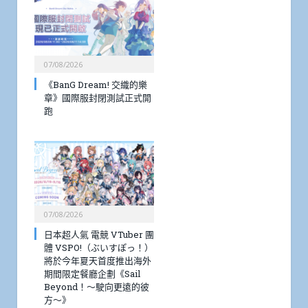
07/08/2026
《BanG Dream! 交織的樂
章》國際服封閉測試正式開
跑
07/08/2026
日本超人氣 電競 VTuber 團
體 VSPO!（ぶいすぽっ！）
將於今年夏天首度推出海外
期間限定餐廳企劃《Sail
Beyond！～駛向更遠的彼
方～》