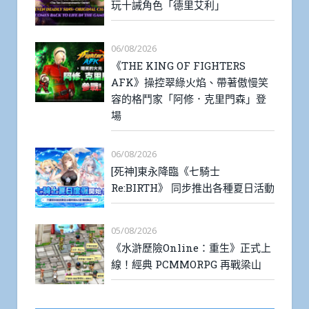
玩十誡角色「德里艾利」
06/08/2026
《THE KING OF FIGHTERS
AFK》操控翠綠火焰、帶著傲慢笑
容的格鬥家「阿修．克里門森」登
場
06/08/2026
[死神]東永降臨《七騎士
Re:BIRTH》 同步推出各種夏日活動
05/08/2026
《水滸歷險Online：重生》正式上
線！經典 PCMMORPG 再戰梁山