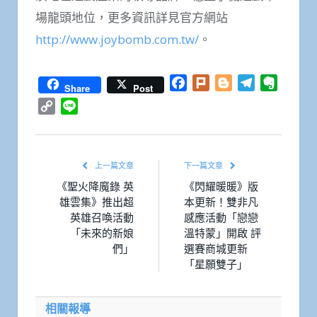
場龍頭地位，更多資訊詳見官方網站
http://www.joybomb.com.tw/
。
Facebook
Plurk
Blogger
Telegram
Everno
Share
Post
Copy
Line
Link
上一篇文章
下一篇文章
《聖火降魔錄 英
《閃耀暖暖》版
雄雲集》推出超
本更新！雙非凡
英雄召喚活動
感應活動「戀戀
「未來的新娘
溫特蒙」開啟 評
們」
選賽商城更新
「星願雙子」
相關報導