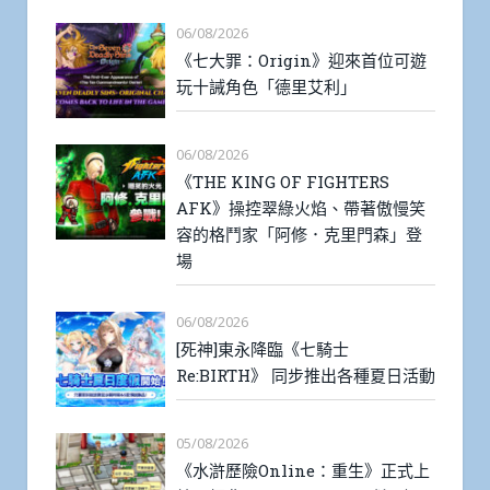
06/08/2026
《七大罪：Origin》迎來首位可遊
玩十誡角色「德里艾利」
06/08/2026
《THE KING OF FIGHTERS
AFK》操控翠綠火焰、帶著傲慢笑
容的格鬥家「阿修．克里門森」登
場
06/08/2026
[死神]東永降臨《七騎士
Re:BIRTH》 同步推出各種夏日活動
05/08/2026
《水滸歷險Online：重生》正式上