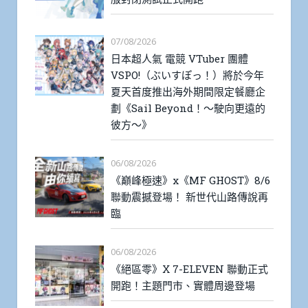
07/08/2026
日本超人氣 電競 VTuber 團體
VSPO!（ぶいすぽっ！）將於今年
夏天首度推出海外期間限定餐廳企
劃《Sail Beyond！～駛向更遠的
彼方～》
06/08/2026
《巔峰極速》x《MF GHOST》8/6
聯動震撼登場！ 新世代山路傳說再
臨
06/08/2026
《絕區零》X 7-ELEVEN 聯動正式
開跑！主題門市、實體周邊登場