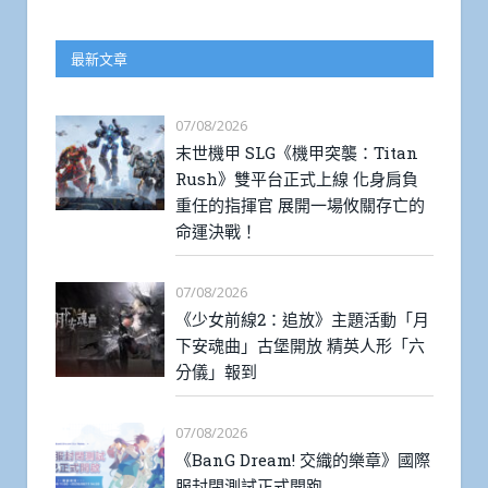
最新文章
07/08/2026
末世機甲 SLG《機甲突襲：Titan
Rush》雙平台正式上線 化身肩負
重任的指揮官 展開一場攸關存亡的
命運決戰！
07/08/2026
《少女前線2：追放》主題活動「月
下安魂曲」古堡開放 精英人形「六
分儀」報到
07/08/2026
《BanG Dream! 交織的樂章》國際
服封閉測試正式開跑