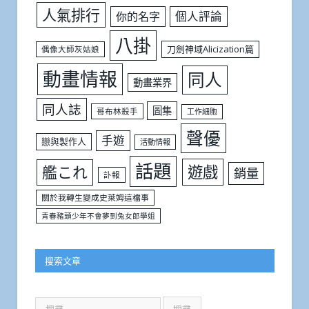
人氣排行
個人評論
你的名字
八掛
刀劍神域Alicization篇
偶像大師灰姑娘
動畫情報
同人
動畫業界
同人誌
圖集
哥布林殺手
工作細胞
聲優
手遊
戀與製作人
活動情報
話題
遊戲
艦これ
銷量
訃報
關於我轉生變成史萊姆這檔事
青春豬頭少年不會夢到兔女郎學姐
搜索文章