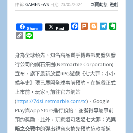
作者:
GAMENEWS
日期:
23/05/2024
新聞動態
,
遊戲
Facebook
Plurk
Blogger
Telegram
Everno
Share
Post
Copy
Line
Link
身為全球領先、知名高品質手機遊戲開發與發
行公司的網石集團(Netmarble Corporation)
宣布，旗下最新放置RPG遊戲《七大罪：小小
編年史》現已展開全球事前預約。在遊戲正式
上市前，玩家可前往官方網站
(
https://7dsi.netmarble.com/tc
)、Google
Play與App Store進行預約，並獲得專屬事前
預約獎勵。此外，玩家還可透過
七大罪：光與
暗之交戰
中的彈出視窗來搶先預約這款新遊