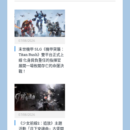
07/08/2026
末世機甲 SLG《機甲突襲：
Titan Rush》雙平台正式上
線 化身肩負重任的指揮官
展開一場攸關存亡的命運決
戰！
07/08/2026
《少女前線2：追放》主題
活動「月下安魂曲」古堡開