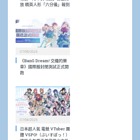
放 精英人形「六分儀」報到
07/08/2026
《BanG Dream! 交織的樂
章》國際服封閉測試正式開
跑
07/08/2026
日本超人氣 電競 VTuber 團
體 VSPO!（ぶいすぽっ！）