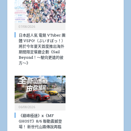
07/08/2026
日本超人氣 電競 VTuber 團
體 VSPO!（ぶいすぽっ！）
將於今年夏天首度推出海外
期間限定餐廳企劃《Sail
Beyond！～駛向更遠的彼
方～》
06/08/2026
《巔峰極速》x《MF
GHOST》8/6 聯動震撼登
場！ 新世代山路傳說再臨