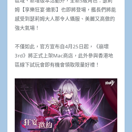
區域、新增版本活動外，全新S級角色：瑟莉
姆【享樂狂宴·邀影】也即將登場，艦長們將能
感受到瑟莉姆大人那令人懾服、美麗又高傲的
強大氣場！
不僅如此，官方宣布自4月25日起，《崩壞
3rd》將正式上架Mac商店，此外參與香港地
區線下試玩會即有機會領取限量好禮！