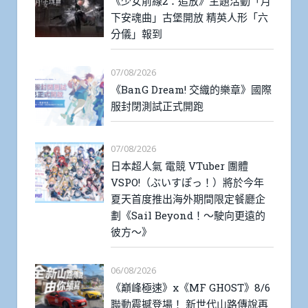
《少女前線2：追放》主題活動「月
下安魂曲」古堡開放 精英人形「六
分儀」報到
07/08/2026
《BanG Dream! 交織的樂章》國際
服封閉測試正式開跑
07/08/2026
日本超人氣 電競 VTuber 團體
VSPO!（ぶいすぽっ！）將於今年
夏天首度推出海外期間限定餐廳企
劃《Sail Beyond！～駛向更遠的
彼方～》
06/08/2026
《巔峰極速》x《MF GHOST》8/6
聯動震撼登場！ 新世代山路傳說再