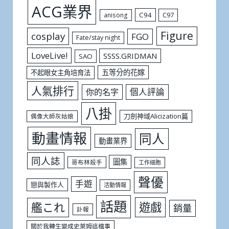
ACG業界
C94
C97
anisong
Figure
cosplay
FGO
Fate/stay night
LoveLive!
SSSS.GRIDMAN
SAO
五等分的花嫁
不起眼女主角培育法
人氣排行
個人評論
你的名字
八掛
刀劍神域Alicization篇
偶像大師灰姑娘
動畫情報
同人
動畫業界
同人誌
圖集
哥布林殺手
工作細胞
聲優
手遊
戀與製作人
活動情報
話題
遊戲
艦これ
銷量
訃報
關於我轉生變成史萊姆這檔事