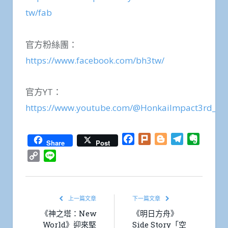
tw/fab
官方粉絲團：
https://www.facebook.com/bh3tw/
官方YT：
https://www.youtube.com/@HonkaiImpact3rd_ZH
Facebook
Plurk
Blogger
Telegram
Everno
Share
Post
Copy
Line
Link
上一篇文章
下一篇文章
《神之塔：New
《明日方舟》
World》迎來堅
Side Story「空