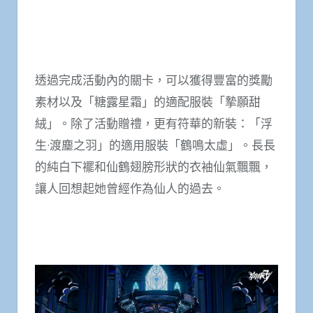
透過完成活動內的關卡，可以獲得豐富的獎勵
素材以及「糖露星霜」的適配服裝「摯願甜
絨」。除了活動贈禮，更有符華的新裝：「浮
生·渡塵之羽」的適用服裝「鶴鳴太虛」。長長
的純白下襬和仙鶴翅膀形狀的衣袖仙氣飄飄，
讓人回想起她曾經作為仙人的過去。