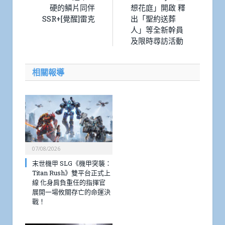
硬的鱗片同伴
想花庭」開啟 釋
SSR+[覺醒]雷克
出「聖約送葬
人」等全新幹員
及限時尋訪活動
相關報導
07/08/2026
末世機甲 SLG《機甲突襲：
Titan Rush》雙平台正式上
線 化身肩負重任的指揮官
展開一場攸關存亡的命運決
戰！