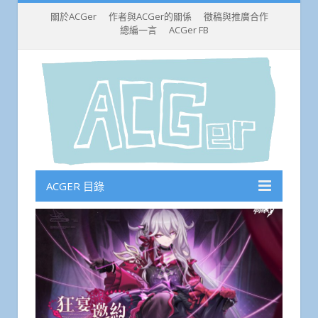
關於ACGer
作者與ACGer的關係
徵稿與推廣合作
總編一言
ACGer FB
ACGER 目錄