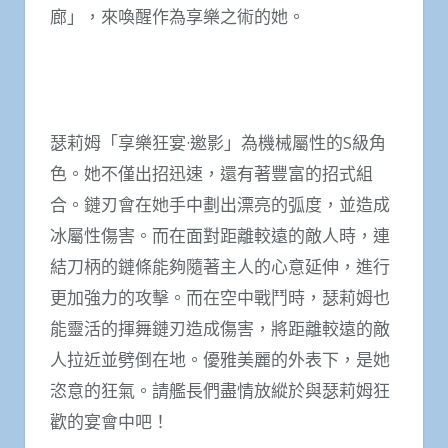
廊」，來喚醒作為享樂之術的她。
瑟莉姆「享樂狂宴·邀影」為機械屬性的S級角
色。她不僅出招迅速，還有著豐富的招式組
合。鏈刃會在她手中劃出漂亮的弧度，並造成
冰屬性傷害。而在面對距離較遠的敵人時，連
結刀柄的鏈條能夠隨著主人的心意延伸，進行
更加強力的攻擊。而在空中戰鬥時，瑟莉姆也
能靈活的揮舞鏈刃造成傷害，將距離較遠的敵
人拉近並劈倒在地。優雅美麗的外表下，是她
恣意的狂氣。請艦長們盡情放縱於與瑟莉姆狂
歡的宴會中吧！