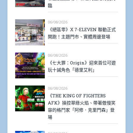
臨
06/08/2026
《絕區零》X 7-ELEVEN 聯動正式
開跑！主題門市、實體周邊登場
06/08/2026
《七大罪：Origin》迎來首位可遊
玩十誡角色「德里艾利」
06/08/2026
《THE KING OF FIGHTERS
AFK》操控翠綠火焰、帶著傲慢笑
容的格鬥家「阿修．克里門森」登
場