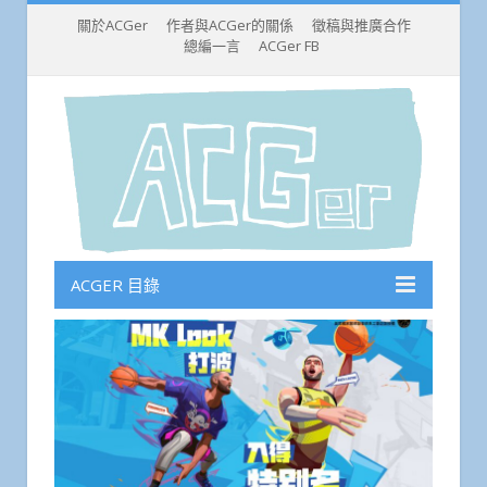
關於ACGer
作者與ACGer的關係
徵稿與推廣合作
總編一言
ACGer FB
ACGER 目錄