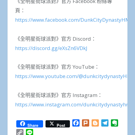
《全明星街球派對》官方 Facebook 粉絲專
頁：
https://www.facebook.com/DunkCityDynastyHMT
《全明星街球派對》官方 Discord：
https://discord.gg/eXsZn6VDkJ
《全明星街球派對》官方 YouTube：
https://www.youtube.com/@dunkcitydynastyHMT
《全明星街球派對》官方 Instagram：
https://www.instagram.com/dunkcitydynastyhmt
Facebook
Plurk
Blogger
Telegram
Everno
Share
Post
Copy
Line