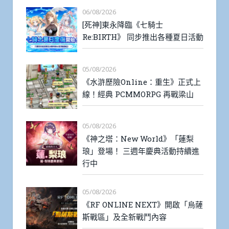
06/08/2026
[死神]東永降臨《七騎士
Re:BIRTH》 同步推出各種夏日活動
05/08/2026
《水滸歷險Online：重生》正式上
線！經典 PCMMORPG 再戰梁山
05/08/2026
《神之塔：New World》「蓮梨
琅」登場！ 三週年慶典活動持續進
行中
05/08/2026
《RF ONLINE NEXT》開啟「烏薩
斯戰區」及全新戰鬥內容