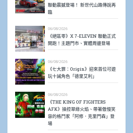
聯動震撼登場！ 新世代山路傳說再
臨
06/08/2026
《絕區零》X 7-ELEVEN 聯動正式
開跑！主題門市、實體周邊登場
06/08/2026
《七大罪：Origin》迎來首位可遊
玩十誡角色「德里艾利」
06/08/2026
《THE KING OF FIGHTERS
AFK》操控翠綠火焰、帶著傲慢笑
容的格鬥家「阿修．克里門森」登
場