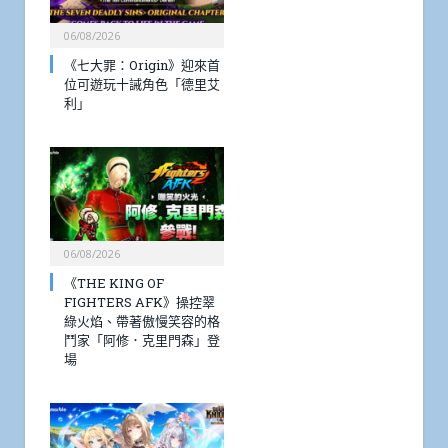
06/08/2026
《七大罪：Origin》迎來首
位可遊玩十誡角色「德里艾
利」
06/08/2026
《THE KING OF
FIGHTERS AFK》操控翠
綠火焰、帶著傲慢笑容的格
鬥家「阿修．克里門森」登
場