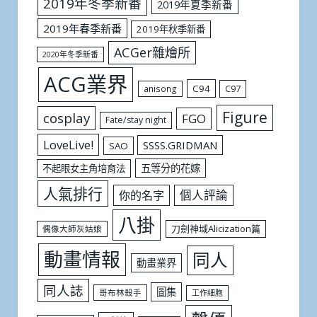
2019年冬季新番
2019年夏季新番
2019年春季新番
2019年秋季新番
ACGer雜燴所
2020年冬季新番
ACG業界
C94
C97
anisong
Figure
cosplay
FGO
Fate/stay night
LoveLive!
SSSS.GRIDMAN
SAO
五等分的花嫁
不起眼女主角培育法
人氣排行
個人評論
你的名字
八掛
刀劍神域Alicization篇
偶像大師灰姑娘
動畫情報
同人
動畫業界
同人誌
圖集
哥布林殺手
工作細胞