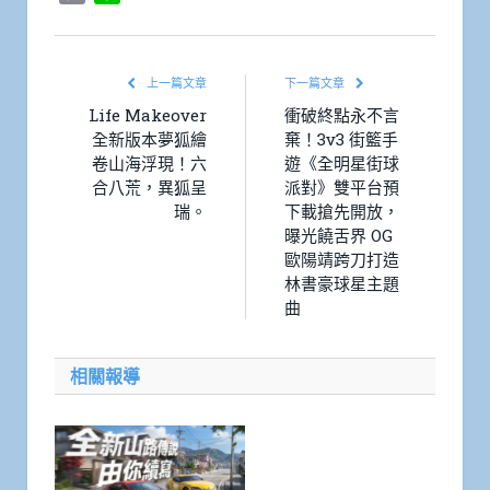
Link
上一篇文章
下一篇文章
Life Makeover
衝破終點永不言
全新版本夢狐繪
棄！3v3 街籃手
卷山海浮現！六
遊《全明星街球
合八荒，異狐呈
派對》雙平台預
瑞。
下載搶先開放，
曝光饒舌界 OG
歐陽靖跨刀打造
林書豪球星主題
曲
相關報導