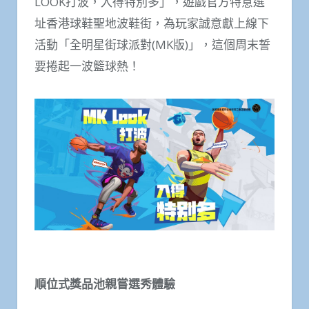
LOOK打波，入得特別多」，遊戲官方特意選
址香港球鞋聖地波鞋街，為玩家誠意獻上線下
活動「全明星街球派對(MK版)」，這個周末誓
要捲起一波籃球熱！
順位式獎品池親嘗選秀體驗