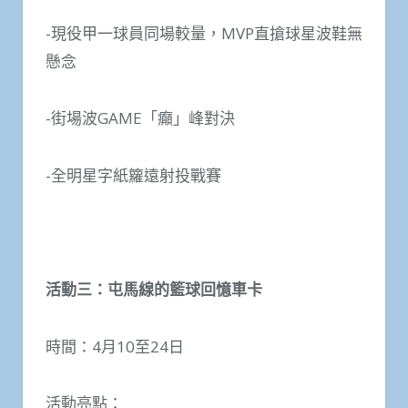
-現役甲一球員同場較量，MVP直搶球星波鞋無
懸念
-街場波GAME「癲」峰對決
-全明星字紙籮遠射投戰賽
活動三：屯馬線的籃球回憶車卡
時間：4月10至24日
活動亮點：