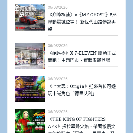
06/08/2026
《巔峰極速》x《MF GHOST》8/6
聯動震撼登場！ 新世代山路傳說再
臨
06/08/2026
《絕區零》X 7-ELEVEN 聯動正式
開跑！主題門市、實體周邊登場
06/08/2026
《七大罪：Origin》迎來首位可遊
玩十誡角色「德里艾利」
06/08/2026
《THE KING OF FIGHTERS
AFK》操控翠綠火焰、帶著傲慢笑