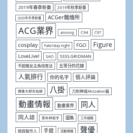
2019年春季新番
2019年秋季新番
ACGer雜燴所
2020年冬季新番
ACG業界
C94
C97
anisong
Figure
cosplay
FGO
Fate/stay night
LoveLive!
SSSS.GRIDMAN
SAO
五等分的花嫁
不起眼女主角培育法
人氣排行
個人評論
你的名字
八掛
刀劍神域Alicization篇
偶像大師灰姑娘
動畫情報
同人
動畫業界
同人誌
圖集
哥布林殺手
工作細胞
聲優
手遊
戀與製作人
活動情報