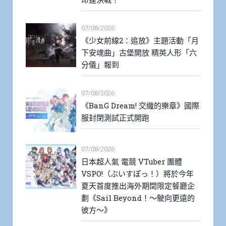
07/08/2026
《少女前線2：追放》主題活動「月
下安魂曲」古堡開放 精英人形「六
分儀」報到
07/08/2026
《BanG Dream! 交織的樂章》國際
服封閉測試正式開跑
07/08/2026
日本超人氣 電競 VTuber 團體
VSPO!（ぶいすぽっ！）將於今年
夏天首度推出海外期間限定餐廳企
劃《Sail Beyond！～駛向更遠的
彼方～》