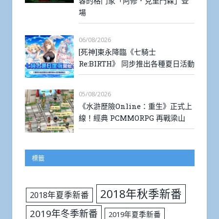
容的格鬥家「阿修．克里門森」登
場
06/08/2026
[死神]東永降臨《七騎士
Re:BIRTH》 同步推出各種夏日活動
05/08/2026
《水滸歷險Online：重生》正式上
線！經典 PCMMORPG 再戰梁山
標籤
2018年秋季新番
2018年夏季新番
2019年冬季新番
2019年夏季新番