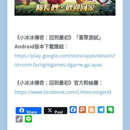
《小冰冰傳奇：回到最初》「重聚測試」
Android
版本下載連結：
https://play.google.com/store/apps/details?
id=com.farlightgames.dgame.gp.apac
《小冰冰傳奇：回到最初》官方粉絲團：
https://www.facebook.com/Littleicelegend
Facebook
Plurk
Blogger
Telegram
Everno
Share
Post
Copy
Line
Link