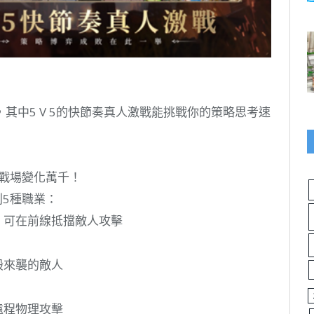
其中5 V 5的快節奏真人激戰能挑戰你的策略思考速
握戰場變化萬千！
列5種職業：
，可在前線抵擋敵人攻擊
毀來襲的敵人
遠程物理攻擊