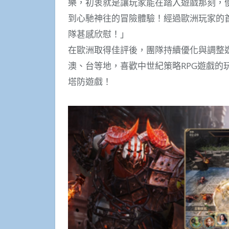
樂，初衷就是讓玩家能在踏入遊戲那刻，
到心馳神往的冒險體驗！經過歐洲玩家的
隊甚感欣慰！」
在歐洲取得佳評後，團隊持續優化與調整
澳、台等地，喜歡中世紀策略RPG遊戲的
塔防遊戲！