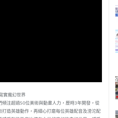
寫實魔幻世界
傾注超過50位美術與動畫人力，歷時3年開發，從
術打造英雄動作，再細心打磨每位英雄配音及滂沱配