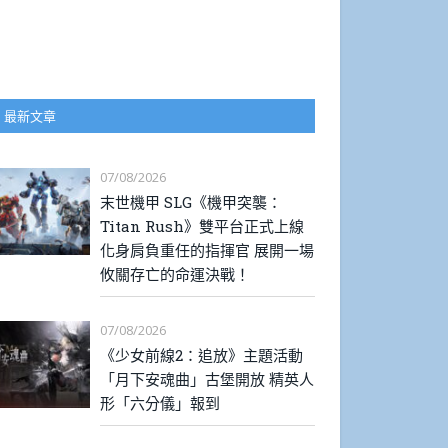
最新文章
07/08/2026
末世機甲 SLG《機甲突襲：
Titan Rush》雙平台正式上線
化身肩負重任的指揮官 展開一場
攸關存亡的命運決戰！
07/08/2026
《少女前線2：追放》主題活動
「月下安魂曲」古堡開放 精英人
形「六分儀」報到