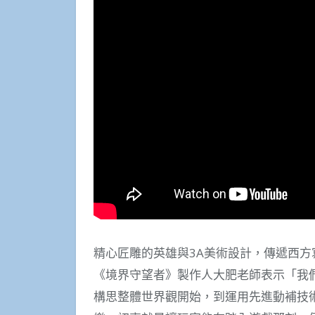
精心匠雕的英雄與3A美術設計，傳遞西方
《境界守望者》製作人大肥老師表示「我們
構思整體世界觀開始，到運用先進動補技