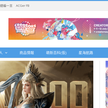
總編一言
ACGer FB
人
商品情報
萌新百科(仮)
星海航路