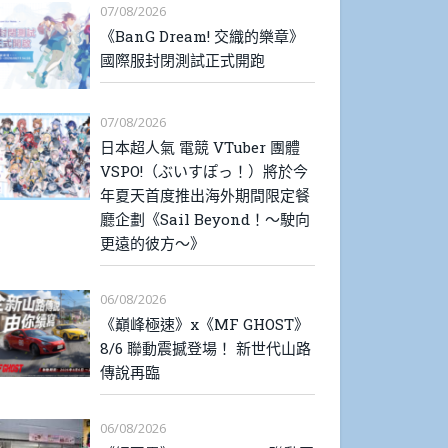
07/08/2026
《BanG Dream! 交織的樂章》
國際服封閉測試正式開跑
07/08/2026
日本超人氣 電競 VTuber 團體
VSPO!（ぶいすぽっ！）將於今
年夏天首度推出海外期間限定餐
廳企劃《Sail Beyond！～駛向
更遠的彼方～》
06/08/2026
《巔峰極速》x《MF GHOST》
8/6 聯動震撼登場！ 新世代山路
傳說再臨
06/08/2026