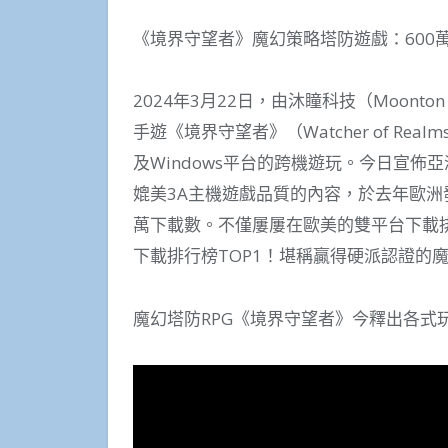
《境界守望者》魔幻策略塔防遊戲：600
2024年3月22日，由沐瞳科技（Moont
手遊《境界守望者》（Watcher of Rea
及Windows平台的跨機遊玩。今日宣佈
媲美3A主機遊戲品質的內容，於去年歐洲發
萬下載數。不僅屢屢在歐美的雙平台下載
下載排行榜TOP1！堪稱贏得硬派認證的
魔幻塔防RPG《境界守望者》今釋出各式