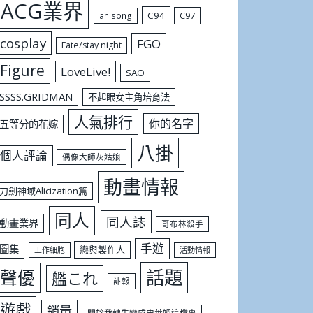
ACG業界
C94
C97
anisong
cosplay
FGO
Fate/stay night
Figure
LoveLive!
SAO
SSSS.GRIDMAN
不起眼女主角培育法
人氣排行
你的名字
五等分的花嫁
八掛
個人評論
偶像大師灰姑娘
動畫情報
刀劍神域Alicization篇
同人
同人誌
動畫業界
哥布林殺手
手遊
圖集
戀與製作人
工作細胞
活動情報
話題
聲優
艦これ
訃報
遊戲
銷量
關於我轉生變成史萊姆這檔事