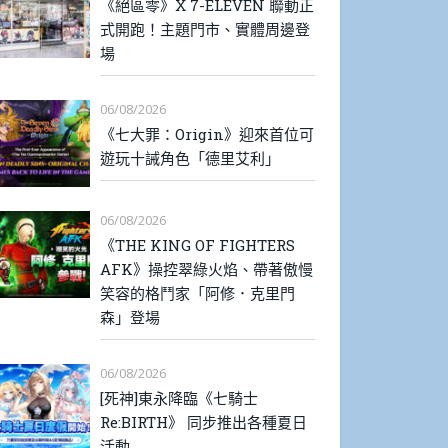
《絕區零》X 7-ELEVEN 聯動正
式開跑！主題門市、實體周邊登
場
06/08/2026
《七大罪：Origin》迎來首位可
遊玩十誡角色「德里艾利」
06/08/2026
《THE KING OF FIGHTERS
AFK》操控翠綠火焰、帶著傲慢
笑容的格鬥家「阿修．克里門
森」登場
06/08/2026
[死神]東永降臨《七騎士
Re:BIRTH》 同步推出各種夏日
活動