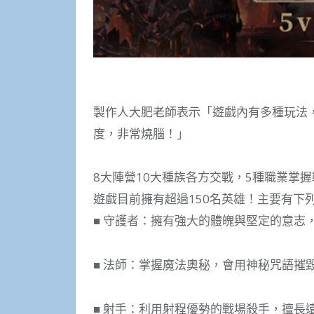
製作人大肥老師表示「遊戲內有多種玩法，
度，非常燒腦！」
8大陣營10大種族各方交戰，5種職業掌
遊戲目前擁有超過150名英雄！主要有下
■ 守護者：擁有強大的體魄與堅定的意志
■ 法師：掌握魔法奧秘，會用神秘咒語摧
■ 射手：利用射程優勢的戰場殺手，擅長