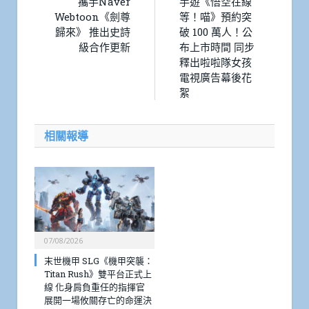
攜手Naver
手遊《悟空在線
Webtoon《劍尊
等！喵》預約突
歸來》 推出史詩
破 100 萬人！公
級合作更新
布上市時間 同步
釋出啦啦隊女孩
電視廣告幕後花
絮
相關報導
07/08/2026
末世機甲 SLG《機甲突襲：
Titan Rush》雙平台正式上
線 化身肩負重任的指揮官
展開一場攸關存亡的命運決