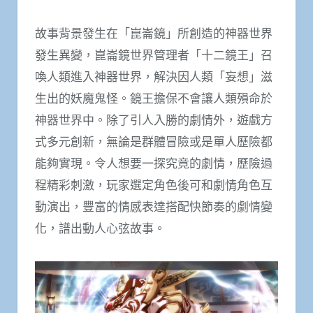
故事背景發生在「崑崙鏡」所創造的神器世界
發生異變，崑崙鏡世界管理者「十二鏡王」召
喚人類進入神器世界，解決因人類「妄想」滋
生出的妖魔鬼怪。鏡王擔保不會讓人類殞命於
神器世界中。除了引人入勝的劇情外，遊戲方
式多元創新，無論是群體冒險或是單人歷險都
能夠實現。令人想要一探究竟的劇情，歷險過
程精彩刺激，玩家選定角色後可和劇情角色互
動演出，豐富的情感表達搭配快節奏的劇情變
化，譜出動人心弦故事。