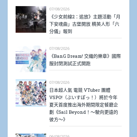
07/08/2026
《少女前線2：追放》主題活動「月
下安魂曲」古堡開放 精英人形「六
分儀」報到
07/08/2026
《BanG Dream! 交織的樂章》國際
服封閉測試正式開跑
07/08/2026
日本超人氣 電競 VTuber 團體
VSPO!（ぶいすぽっ！）將於今年
夏天首度推出海外期間限定餐廳企
劃《Sail Beyond！～駛向更遠的
彼方～》
06/08/2026