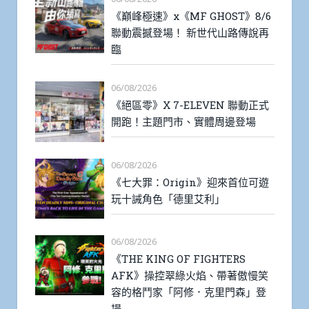
《巔峰極速》x《MF GHOST》8/6
聯動震撼登場！ 新世代山路傳說再
臨
06/08/2026
《絕區零》X 7-ELEVEN 聯動正式
開跑！主題門市、實體周邊登場
06/08/2026
《七大罪：Origin》迎來首位可遊
玩十誡角色「德里艾利」
06/08/2026
《THE KING OF FIGHTERS
AFK》操控翠綠火焰、帶著傲慢笑
容的格鬥家「阿修．克里門森」登
場