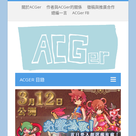
關於ACGer
作者與ACGer的關係
徵稿與推廣合作
總編一言
ACGer FB
ACGER 目錄