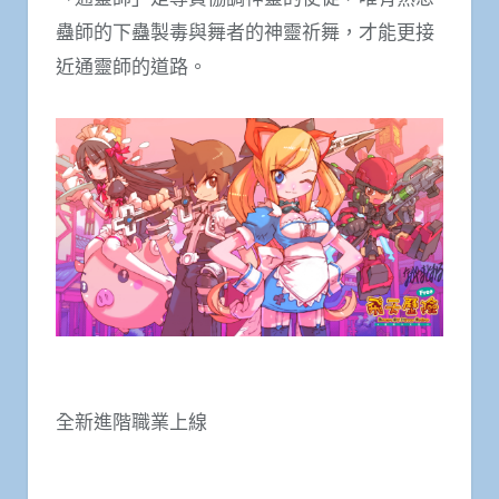
蠱師的下蠱製毒與舞者的神靈祈舞，才能更接
近通靈師的道路。
全新進階職業上線