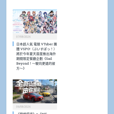
07/08/2026
日本超人氣 電競 VTuber 團
體 VSPO!（ぶいすぽっ！）
將於今年夏天首度推出海外
期間限定餐廳企劃《Sail
Beyond！～駛向更遠的彼
方～》
06/08/2026
《巔峰極速》x《MF