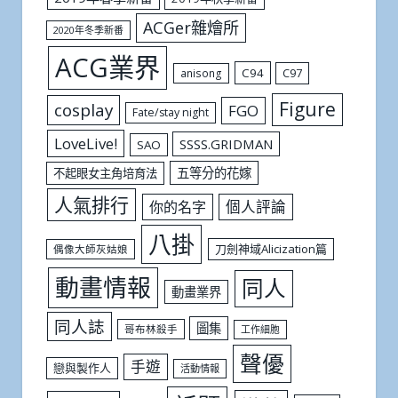
ACGer雜燴所
2020年冬季新番
ACG業界
C94
C97
anisong
Figure
cosplay
FGO
Fate/stay night
LoveLive!
SSSS.GRIDMAN
SAO
五等分的花嫁
不起眼女主角培育法
人氣排行
個人評論
你的名字
八掛
刀劍神域Alicization篇
偶像大師灰姑娘
動畫情報
同人
動畫業界
同人誌
圖集
哥布林殺手
工作細胞
聲優
手遊
戀與製作人
活動情報