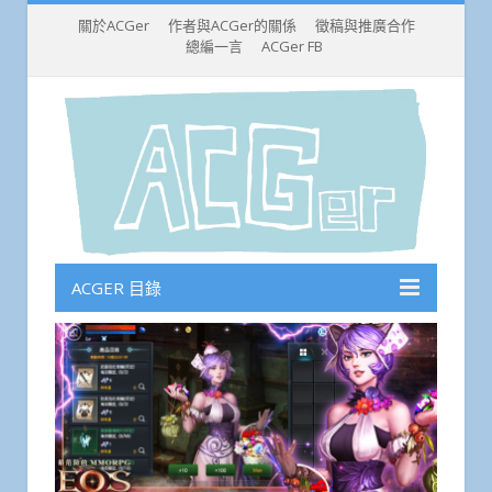
關於ACGer
作者與ACGer的關係
徵稿與推廣合作
總編一言
ACGer FB
ACGER 目錄