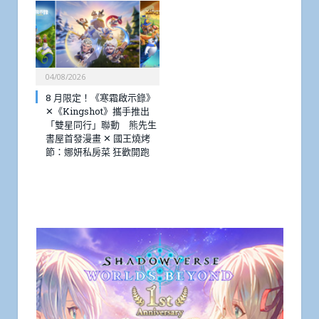
04/08/2026
8 月限定！《寒霜啟示錄》
✕《Kingshot》攜手推出
「雙星同行」聯動 熊先生
書屋首發漫畫 ✕ 國王燒烤
節：娜妍私房菜 狂歡開跑