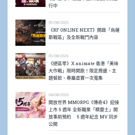
行中
05/08/2026
《RF ONLINE NEXT》開啟「烏薩
斯戰區」及全新戰鬥內容
05/08/2026
《絕區零》X animate 香港「美味
大作戰」限時開跑！限定周邊、主
題餐飲、專屬虛寶一次蒐集
04/08/2026
開放世界 MMORPG《傳奇4》迎接
上市 5 週年 全新職業「精靈士」開
放事前預約 5 週年紀念 MV 同步
公開