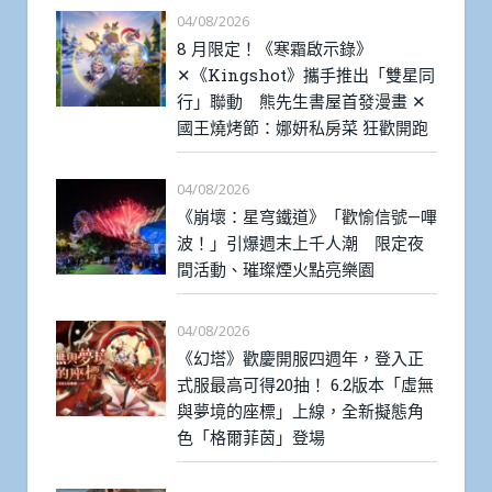
04/08/2026
8 月限定！《寒霜啟示錄》
✕《Kingshot》攜手推出「雙星同
行」聯動 熊先生書屋首發漫畫 ✕
國王燒烤節：娜妍私房菜 狂歡開跑
04/08/2026
《崩壞：星穹鐵道》「歡愉信號—嗶
波！」引爆週末上千人潮 限定夜
間活動、璀璨煙火點亮樂園
04/08/2026
《幻塔》歡慶開服四週年，登入正
式服最高可得20抽！ 6.2版本「虛無
與夢境的座標」上線，全新擬態角
色「格爾菲茵」登場