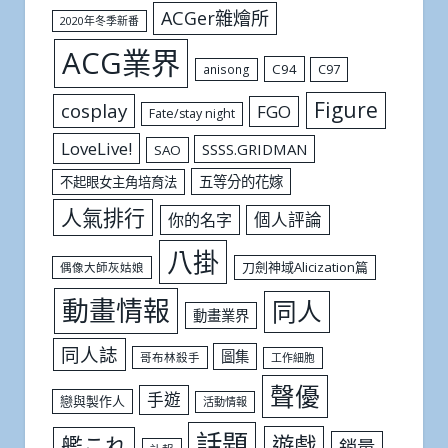
ACGer雜燴所
2020年冬季新番
ACG業界
C94
C97
anisong
Figure
cosplay
FGO
Fate/stay night
LoveLive!
SSSS.GRIDMAN
SAO
五等分的花嫁
不起眼女主角培育法
人氣排行
個人評論
你的名字
八掛
刀劍神域Alicization篇
偶像大師灰姑娘
動畫情報
同人
動畫業界
同人誌
圖集
哥布林殺手
工作細胞
聲優
手遊
戀與製作人
活動情報
話題
遊戲
艦これ
銷量