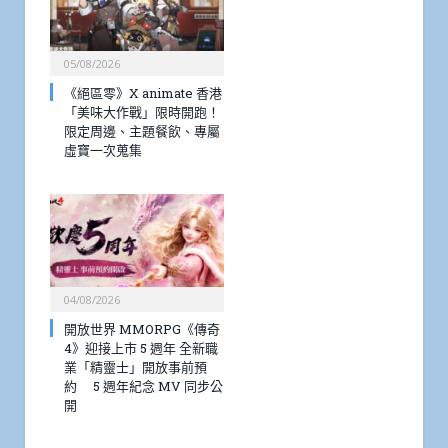
05/08/2026
《絕區零》X animate 香港
「美味大作戰」限時開跑！
限定周邊、主題餐飲、專屬
虛寶一次蒐集
04/08/2026
開放世界 MMORPG《傳奇
4》迎接上市 5 週年 全新職
業「精靈士」開放事前預
約 5 週年紀念 MV 同步公
開