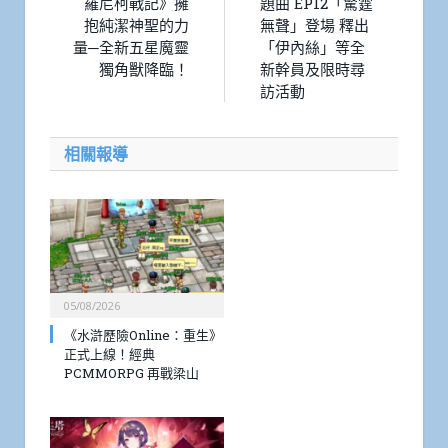
羅尼柯戰記》擁
題曲 EP12「驚霆
抱純潔神聖的力
無聲」登場 釋出
量─全新五星魔靈
「伊內絲」等全
獨角獸降臨！
新幹員及限時尋
訪活動
相關報導
05/08/2026
《水滸歷險Online：重生》
正式上線！經典
PCMMORPG 再戰梁山