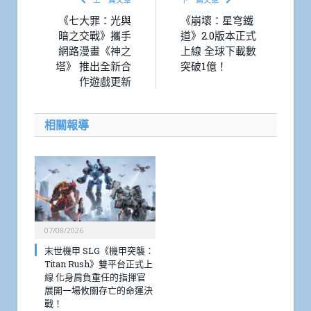
《七大罪：光與
《崩壞：星穹鐵
暗之交戰》攜手
道》2.0版本正式
網路漫畫《神之
上線 全球下載數
塔》 推出全新合
突破1億！
作遊戲更新
相關報導
07/08/2026
末世機甲 SLG《機甲突襲：
Titan Rush》雙平台正式上
線 化身肩負重任的指揮官
展開一場攸關存亡的命運決
戰！