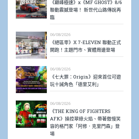
《巔峰極速》x《MF GHOST》8/6
聯動震撼登場！ 新世代山路傳說再
臨
06/08/2026
《絕區零》X 7-ELEVEN 聯動正式
開跑！主題門市、實體周邊登場
06/08/2026
《七大罪：Origin》迎來首位可遊
玩十誡角色「德里艾利」
06/08/2026
《THE KING OF FIGHTERS
AFK》操控翠綠火焰、帶著傲慢笑
容的格鬥家「阿修．克里門森」登
場