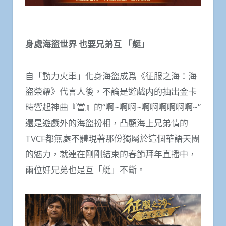
身處海盜世界
也要兄弟互
「艇」
自「動力火車」化身海盜成爲《征服之海：海
盜榮耀》代言人後，不論是遊戲内的抽出金卡
時響起神曲『當』的“啊~啊啊~啊啊啊啊啊啊~”
還是遊戲外的海盜扮相，凸顯海上兄弟情的
TVCF都無處不體現著那份獨屬於這個華語天團
的魅力，就連在剛剛結束的春節拜年直播中，
兩位好兄弟也是互「艇」不斷。