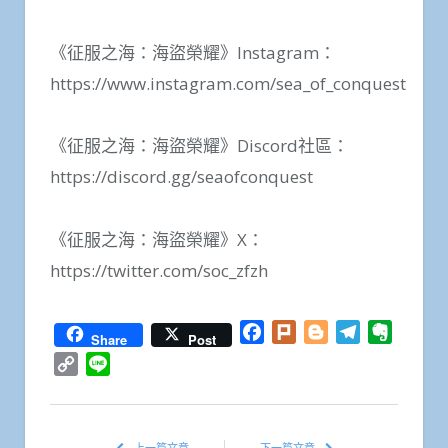
《征服之海：海盜榮耀》Instagram：
https://www.instagram.com/sea_of_conquest
《征服之海：海盜榮耀》Discord社區：
https://discord.gg/seaofconquest
《征服之海：海盜榮耀》X：
https://twitter.com/soc_zfzh
Facebook
Plurk
Blogger
Telegram
Everno
Share
Post
Copy
Line
Link
上一篇文章
下一篇文章