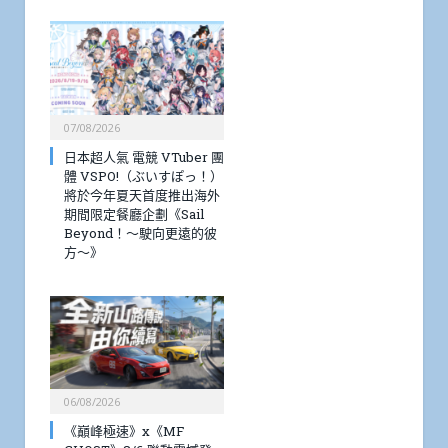
07/08/2026
日本超人氣 電競 VTuber 團
體 VSPO!（ぶいすぽっ！）
將於今年夏天首度推出海外
期間限定餐廳企劃《Sail
Beyond！～駛向更遠的彼
方～》
06/08/2026
《巔峰極速》x《MF