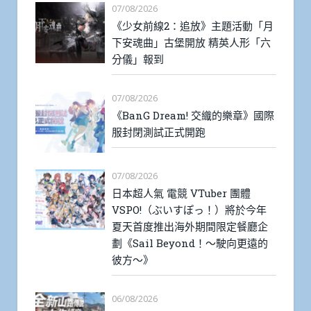
07/08/2026
《少女前線2：追放》主題活動「月
下安魂曲」古堡開放 精英人形「六
分儀」報到
07/08/2026
《BanG Dream! 交織的樂章》國際
服封閉測試正式開跑
07/08/2026
日本超人氣 電競 VTuber 團體
VSPO!（ぶいすぽっ！）將於今年
夏天首度推出海外期間限定餐廳企
劃《Sail Beyond！～駛向更遠的
彼方～》
06/08/2026