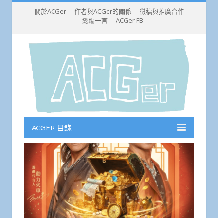
關於ACGer
作者與ACGer的關係
徵稿與推廣合作
總編一言
ACGer FB
ACGER 目錄