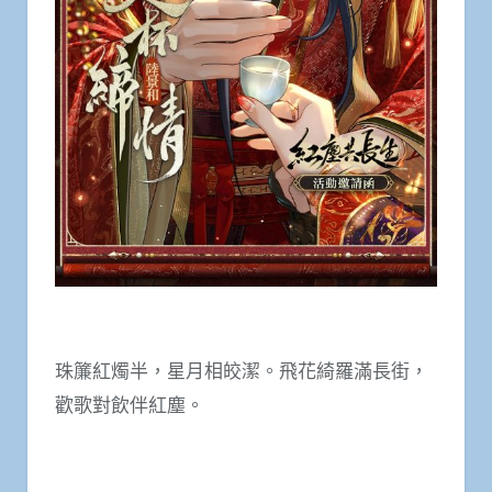
珠簾紅燭半，星月相皎潔。飛花綺羅滿長街，
歡歌對飲伴紅塵。