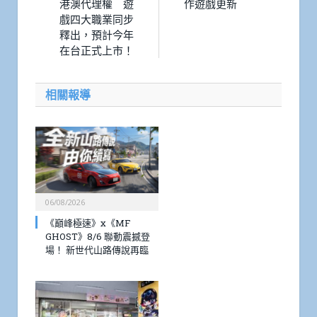
港澳代理權 遊
作遊戲更新
戲四大職業同步
釋出，預計今年
在台正式上市！
相關報導
06/08/2026
《巔峰極速》x《MF
GHOST》8/6 聯動震撼登
場！ 新世代山路傳說再臨