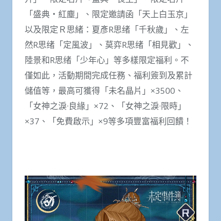
「盛典‧紅塵」、限定邀請函「天上白玉京」
以及限定Ｒ思緒：夏彥R思绪「千秋歲」、左
然R思绪「定風波」、莫弈R思绪「相見歡」、
陸景和R思绪「少年心」等多樣限定福利。不
僅如此，活動期間完成任務、福利簽到及累計
儲值等，最高可獲得「未名晶片」×3500、
「女神之淚·良緣」×72、「女神之淚·限時」
×37、「免費啟示」×9等多項豐富福利回饋！