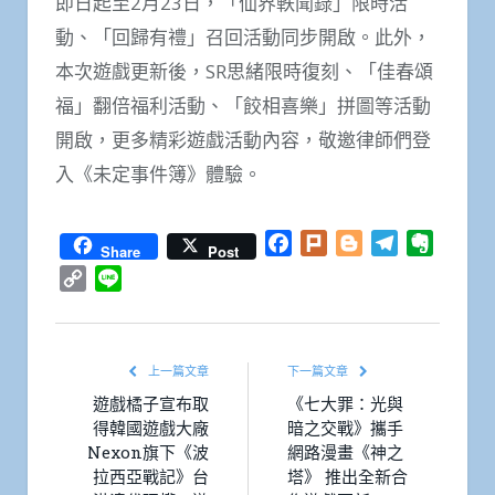
即日起至2月23日，「仙界軼聞錄」限時活
動、「回歸有禮」召回活動同步開啟。此外，
本次遊戲更新後，SR思緒限時復刻、「佳春頌
福」翻倍福利活動、「餃相喜樂」拼圖等活動
開啟，更多精彩遊戲活動內容，敬邀律師們登
入《未定事件簿》體驗。
Facebook
Plurk
Blogger
Telegram
Everno
Share
Post
Copy
Line
Link
上一篇文章
下一篇文章
遊戲橘子宣布取
《七大罪：光與
得韓國遊戲大廠
暗之交戰》攜手
Nexon旗下《波
網路漫畫《神之
拉西亞戰記》台
塔》 推出全新合