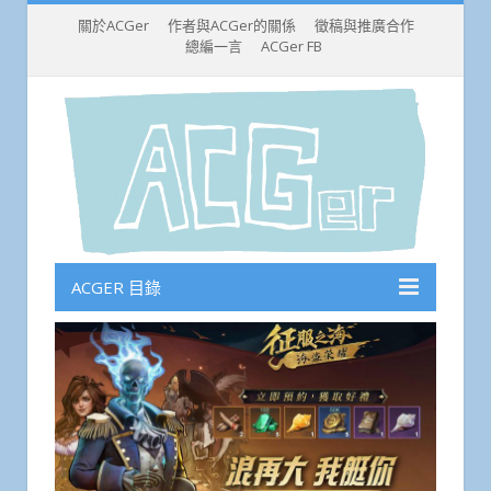
關於ACGer
作者與ACGer的關係
徵稿與推廣合作
總編一言
ACGer FB
ACGER 目錄