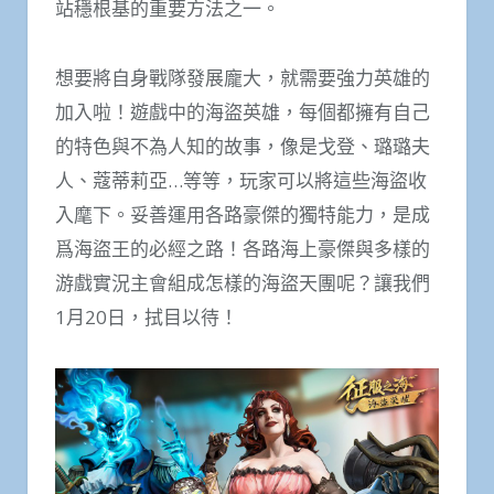
站穩根基的重要方法之一。
想要將自身戰隊發展龐大，就需要強力英雄的
加入啦！遊戲中的海盜英雄，每個都擁有自己
的特色與不為人知的故事，像是戈登、璐璐夫
人、蔻蒂莉亞…等等，玩家可以將這些海盜收
入麾下。妥善運用各路豪傑的獨特能力，是成
爲海盜王的必經之路！各路海上豪傑與多樣的
游戲實況主會組成怎樣的海盜天團呢？讓我們
1月20日，拭目以待！