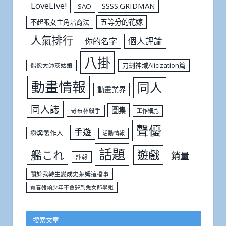
LoveLive!
SSSS.GRIDMAN
SAO
五等分的花嫁
不起眼女主角培育法
人氣排行
個人評論
你的名字
八掛
刀劍神域Alicization篇
偶像大師灰姑娘
動畫情報
同人
動畫業界
同人誌
圖集
哥布林殺手
工作細胞
聲優
手遊
戀與製作人
活動情報
話題
遊戲
艦これ
銷量
訃報
關於我轉生變成史萊姆這檔事
青春豬頭少年不會夢到兔女郎學姐
搜索文章