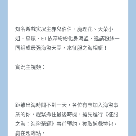
知名遊戲实况主赤鬼伯伯、魔理花、天菜小
姐、鳥屎、ET依渟紛紛化身海盜，邀請粉絲一
同組成最强海盜天團，來征服之海相艇！
實況主視頻：
距離出海時間不到一天，各位有志加入海盜事
業的你，趕緊抓住最後時機，搶先進行《征服
之海：海盜榮耀》事前預約，獲取遊戲禮包，
贏在起跑點。