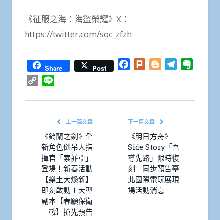
《征服之海：海盜榮耀》X：
https://twitter.com/soc_zfzh
Facebook
Plurk
Blogger
Telegram
Everno
Share
Post
Copy
Line
Link
上一篇文章
下一篇文章
《鈴蘭之劍》全
《明日方舟》
新角色倒吊人指
Side Story「吾
揮官「索菲亞」
導先路」限時復
登場！新春活動
刻 同步預告臺
【樂土大煥新】
北國際電玩展現
即刻啟動！大型
場活動消息
副本【春願保衛
戰】搶先預告