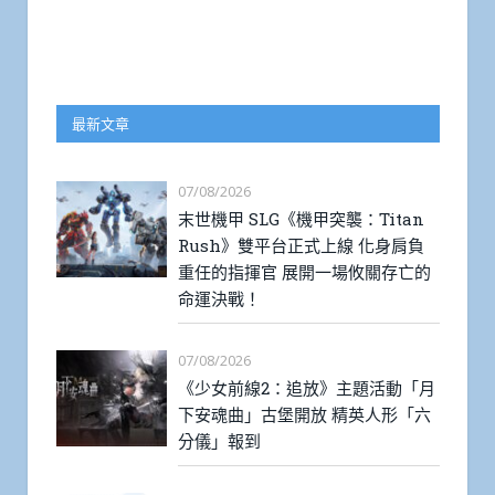
最新文章
07/08/2026
末世機甲 SLG《機甲突襲：Titan
Rush》雙平台正式上線 化身肩負
重任的指揮官 展開一場攸關存亡的
命運決戰！
07/08/2026
《少女前線2：追放》主題活動「月
下安魂曲」古堡開放 精英人形「六
分儀」報到