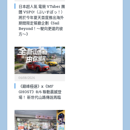
日本超人氣 電競 VTuber 團
體 VSPO!（ぶいすぽっ！）
將於今年夏天首度推出海外
期間限定餐廳企劃《Sail
Beyond！～駛向更遠的彼
方～》
06/08/2026
《巔峰極速》x《MF
GHOST》8/6 聯動震撼登
場！ 新世代山路傳說再臨