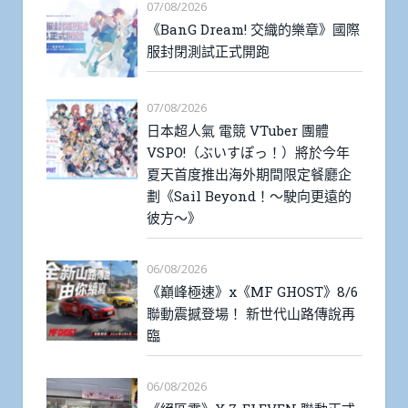
07/08/2026
《BanG Dream! 交織的樂章》國際
服封閉測試正式開跑
07/08/2026
日本超人氣 電競 VTuber 團體
VSPO!（ぶいすぽっ！）將於今年
夏天首度推出海外期間限定餐廳企
劃《Sail Beyond！～駛向更遠的
彼方～》
06/08/2026
《巔峰極速》x《MF GHOST》8/6
聯動震撼登場！ 新世代山路傳說再
臨
06/08/2026