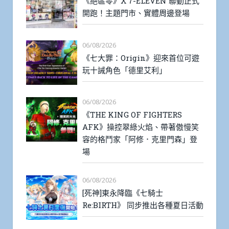
《絕區零》X 7-ELEVEN 聯動正式
開跑！主題門市、實體周邊登場
06/08/2026
《七大罪：Origin》迎來首位可遊
玩十誡角色「德里艾利」
06/08/2026
《THE KING OF FIGHTERS
AFK》操控翠綠火焰、帶著傲慢笑
容的格鬥家「阿修．克里門森」登
場
06/08/2026
[死神]東永降臨《七騎士
Re:BIRTH》 同步推出各種夏日活動