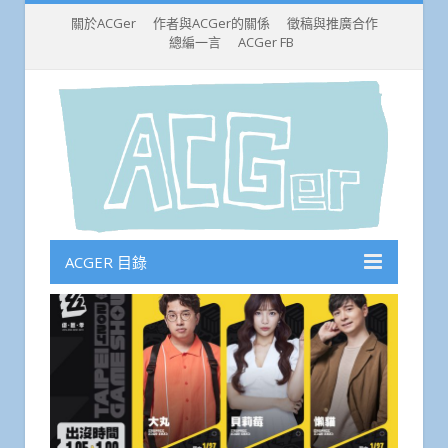
關於ACGer
作者與ACGer的關係
徵稿與推廣合作
總編一言
ACGer FB
ACGER 目錄