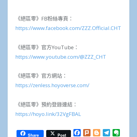
《絕區零》FB粉絲專頁：
https://www.facebook.com/ZZZ.Official.CHT
《絕區零》官方YouTube：
https://www.youtube.com/@ZZZ_CHT
《絕區零》官方網站：
https://zenless.hoyoverse.com/
《絕區零》預約登錄連結：
https://hoyo.link/32VgFBAL
Facebook
Plurk
Blogger
Telegram
Everno
Share
Post