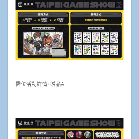
攤位活動詳情+贈品A