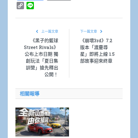
Copy
Line
Link
上一篇文章
下一篇文章
《黑子的籃球
《崩壞3rd》7.2
Street Rivals》
版本「渡塵尋
公布上市日期 獨
星」即將上線 1.5
創玩法「夏日集
部故事迎來終章
訓營」搶先釋出
公開！
相關報導