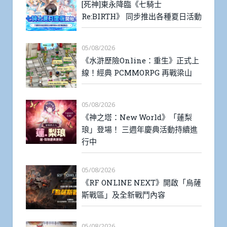
[死神]東永降臨《七騎士
Re:BIRTH》 同步推出各種夏日活動
05/08/2026
《水滸歷險Online：重生》正式上
線！經典 PCMMORPG 再戰梁山
05/08/2026
《神之塔：New World》「蓮梨
琅」登場！ 三週年慶典活動持續進
行中
05/08/2026
《RF ONLINE NEXT》開啟「烏薩
斯戰區」及全新戰鬥內容
05/08/2026