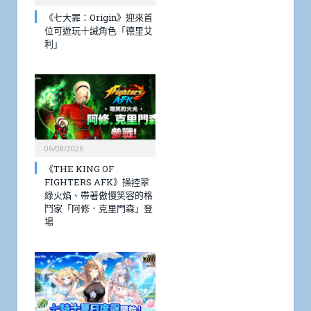
《七大罪：Origin》迎來首
位可遊玩十誡角色「德里艾
利」
06/08/2026
《THE KING OF
FIGHTERS AFK》操控翠
綠火焰、帶著傲慢笑容的格
鬥家「阿修．克里門森」登
場