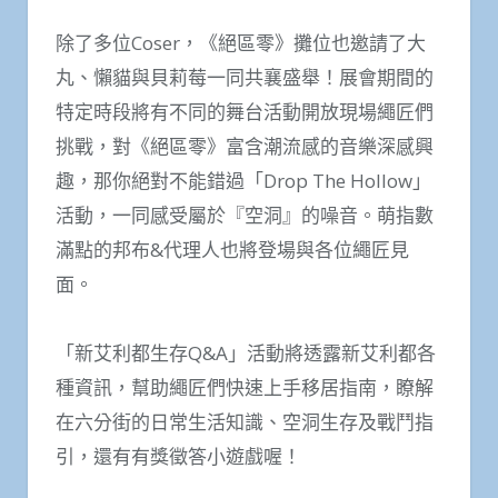
除了多位Coser，《絕區零》攤位也邀請了大
丸、懶貓與貝莉莓一同共襄盛舉！展會期間的
特定時段將有不同的舞台活動開放現場繩匠們
挑戰，對《絕區零》富含潮流感的音樂深感興
趣，那你絕對不能錯過「Drop The Hollow」
活動，一同感受屬於『空洞』的噪音。萌指數
滿點的邦布&代理人也將登場與各位繩匠見
面。
「新艾利都生存Q&A」活動將透露新艾利都各
種資訊，幫助繩匠們快速上手移居指南，瞭解
在六分街的日常生活知識、空洞生存及戰鬥指
引，還有有獎徵答小遊戲喔！