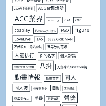
2019年秋季新番
ACGer雜燴所
2020年冬季新番
ACG業界
C94
C97
anisong
Figure
cosplay
FGO
Fate/stay night
LoveLive!
SSSS.GRIDMAN
SAO
五等分的花嫁
不起眼女主角培育法
人氣排行
個人評論
你的名字
八掛
刀劍神域Alicization篇
偶像大師灰姑娘
動畫情報
同人
動畫業界
同人誌
圖集
哥布林殺手
工作細胞
聲優
手遊
戀與製作人
活動情報