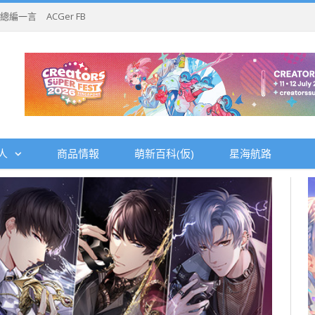
總編一言
ACGer FB
人
商品情報
萌新百科(仮)
星海航路