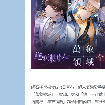
網石棒辣椒今(21)日宣布，超人氣戀愛
「萬象領域」，邀請玩家和「他」一起戴
內開啟「年末福曆」超值回饋商店，眾多