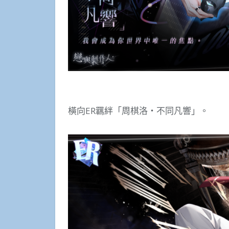
橫向ER羈絆「周棋洛・不同凡響」。