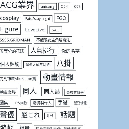
ACG業界
C94
C97
anisong
cosplay
FGO
Fate/stay night
Figure
LoveLive!
SAO
SSSS.GRIDMAN
不起眼女主角培育法
人氣排行
你的名字
五等分的花嫁
八掛
個人評論
偶像大師灰姑娘
動畫情報
刀劍神域Alicization篇
同人
同人誌
動畫業界
哥布林殺手
手遊
圖集
戀與製作人
工作細胞
活動情報
話題
聲優
艦これ
訃報
遊戲
銷量
關於我轉生變成史萊姆這檔事