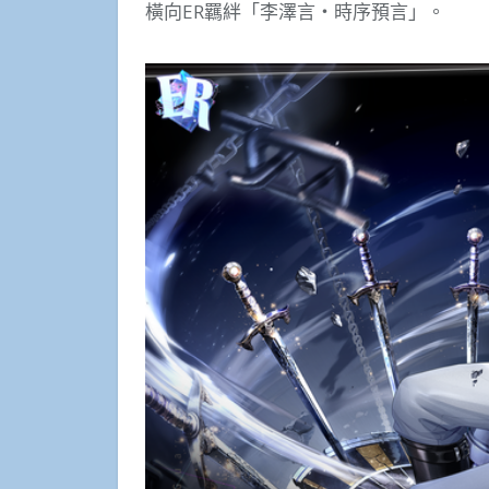
橫向ER羈絆「李澤言・時序預言」。