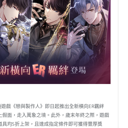
手機遊戲《戀與製作人》即日起推出全新橫向ER羈絆
上假面，走入萬象之境。此外，歲末年終之際，遊戲
道具均5折上架，且達成指定條件即可獲得豐厚獎