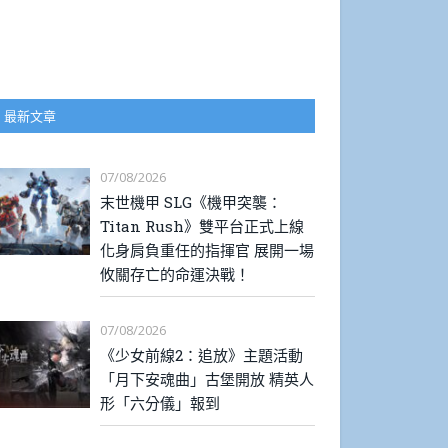
最新文章
07/08/2026
末世機甲 SLG《機甲突襲：
Titan Rush》雙平台正式上線
化身肩負重任的指揮官 展開一場
攸關存亡的命運決戰！
07/08/2026
《少女前線2：追放》主題活動
「月下安魂曲」古堡開放 精英人
形「六分儀」報到