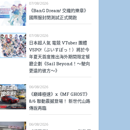
07/08/2026
《BanG Dream! 交織的樂章》
國際服封閉測試正式開跑
07/08/2026
日本超人氣 電競 VTuber 團體
VSPO!（ぶいすぽっ！）將於今
年夏天首度推出海外期間限定餐
廳企劃《Sail Beyond！～駛向
更遠的彼方～》
06/08/2026
《巔峰極速》x《MF GHOST》
8/6 聯動震撼登場！ 新世代山路
傳說再臨
06/08/2026