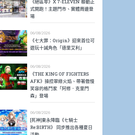
《絕區零》X 7-ELEVEN 聯動正
式開跑！主題門市、實體周邊登
場
06/08/2026
《七大罪：Origin》迎來首位可
遊玩十誡角色「德里艾利」
06/08/2026
《THE KING OF FIGHTERS
AFK》操控翠綠火焰、帶著傲慢
笑容的格鬥家「阿修．克里門
森」登場
06/08/2026
[死神]東永降臨《七騎士
Re:BIRTH》 同步推出各種夏日
活動