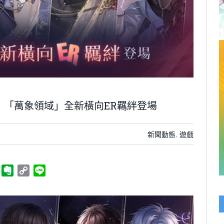
》「萬象領域」全新橫向ER羈絆登場
新聞動態
,
遊戲
ger
Telegram
Evernote
Copy
Line
Link