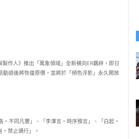
與製作人》推出「萬象領域」全新橫向ER羈絆，即日
得，活動過後將恢復原價，並將於「傾色浮影」永久開放
棋洛・不同凡響」、「李澤言・時序預言」、「白起・
肖・禁止通行」。