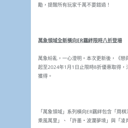
勵，提醒所有玩家千萬不要錯過！
萬象領域全新橫向
ER
羈絆限時八折登場
萬象紛亂，一心澄明。本次更新後，《戀
起至2024年1月1日止限時8折優惠取
獲得。
「萬象領域」系列橫向ER羈絆包含「周
乘風萬里」、「許墨・波瀾夢境」與「凌