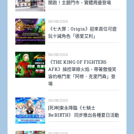
開跑！主題門市、實體周邊登場
06/08/2026
《七大罪：Origin》迎來首位可遊
玩十誡角色「德里艾利」
06/08/2026
《THE KING OF FIGHTERS
AFK》操控翠綠火焰、帶著傲慢笑
容的格鬥家「阿修．克里門森」登
場
06/08/2026
[死神]東永降臨《七騎士
Re:BIRTH》 同步推出各種夏日活動
05/08/2026