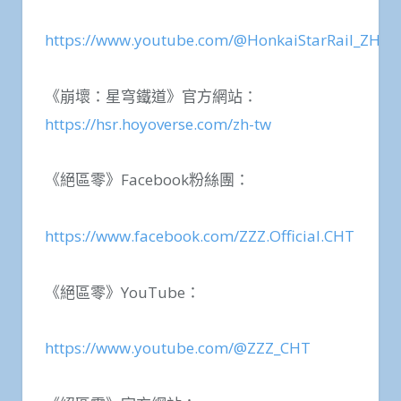
https://www.youtube.com/@HonkaiStarRail_ZH
《崩壞：星穹鐵道》官方網站：
https://hsr.hoyoverse.com/zh-tw
《絕區零》Facebook粉絲團：
https://www.facebook.com/ZZZ.Official.CHT
《絕區零》YouTube：
https://www.youtube.com/@ZZZ_CHT