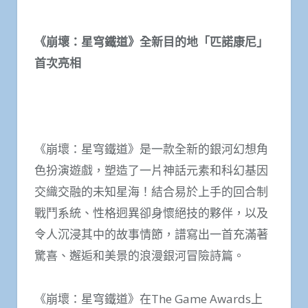
《崩壞：星穹鐵道》全新目的地「匹諾康尼」
首次亮相
《崩壞：星穹鐵道》是一款全新的銀河幻想角
色扮演遊戲，塑造了一片神話元素和科幻基因
交織交融的未知星海！結合易於上手的回合制
戰鬥系統、性格迥異卻身懷絕技的夥伴，以及
令人沉浸其中的故事情節，譜寫出一首充滿著
驚喜、邂逅和美景的浪漫銀河冒險詩篇。
《崩壞：星穹鐵道》在The Game Awards上