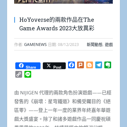
HoYoverse的兩款作品在The
Game Awards 2023大放異彩
作者:
GAMENEWS
日期:
08/12/2023
新聞動態
,
遊戲
Facebook
Plurk
Blogger
Telegram
Everno
Share
Post
Copy
Line
Link
由 NIJIGEN 代理的兩款角色扮演遊戲——已經
發售的《崩壞：星穹鐵道》和備受矚目的《絕
區零》——登上一年一度的業界年終嘉年華遊
戲大獎盛宴。除了和諸多遊戲作品一同慶祝碩