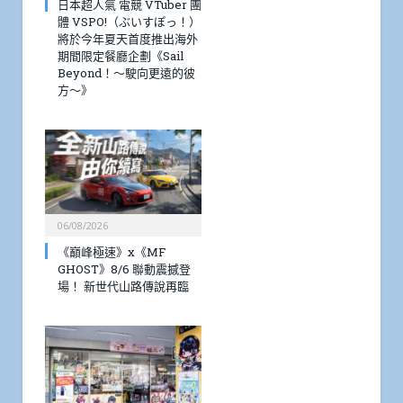
日本超人氣 電競 VTuber 團
體 VSPO!（ぶいすぽっ！）
將於今年夏天首度推出海外
期間限定餐廳企劃《Sail
Beyond！～駛向更遠的彼
方～》
06/08/2026
《巔峰極速》x《MF
GHOST》8/6 聯動震撼登
場！ 新世代山路傳說再臨