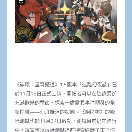
《崩壞：星穹鐵道》1.5版本「迷離幻夜談」已
於11月15日正式上線，開拓者可以在這詭異卻
充滿歡樂的季節，探索一處靈異事件頻發的全
新區域——仙舟羅浮的綏園。《絕區零》的降
噪測試也於11月24日啟動，測試目前仍在進行
中。玩家可以透過測試提前探索經歷了末日浩