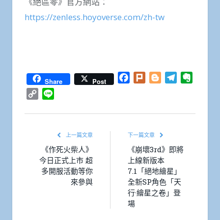
《絕區零》官方網站：
https://zenless.hoyoverse.com/zh-tw
Facebook
Plurk
Blogger
Telegram
Everno
Share
Post
Copy
Line
Link
上一篇文章
下一篇文章
《作死火柴人》
《崩壞3rd》即將
今日正式上市 超
上線新版本
多開服活動等你
7.1「絕地繪星」
來參與
全新SP角色「天
行·繪星之卷」登
場