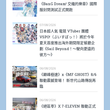
《BanG Dream! 交織的樂章》國際
服封閉測試正式開跑
07/08/2026
日本超人氣 電競 VTuber 團體
VSPO!（ぶいすぽっ！）將於今年
夏天首度推出海外期間限定餐廳企
劃《Sail Beyond！～駛向更遠的
彼方～》
06/08/2026
《巔峰極速》x《MF GHOST》8/6
聯動震撼登場！ 新世代山路傳說再
臨
06/08/2026
《絕區零》X 7-ELEVEN 聯動正式