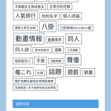
五等分的花嫁
不起眼女主角培育法
人氣排行
個人評論
你的名字
八掛
刀劍神域Alicization篇
偶像大師灰姑娘
動畫情報
同人
動畫業界
同人誌
圖集
哥布林殺手
工作細胞
聲優
手遊
戀與製作人
活動情報
話題
遊戲
艦これ
銷量
訃報
關於我轉生變成史萊姆這檔事
青春豬頭少年不會夢到兔女郎學姐
搜索文章