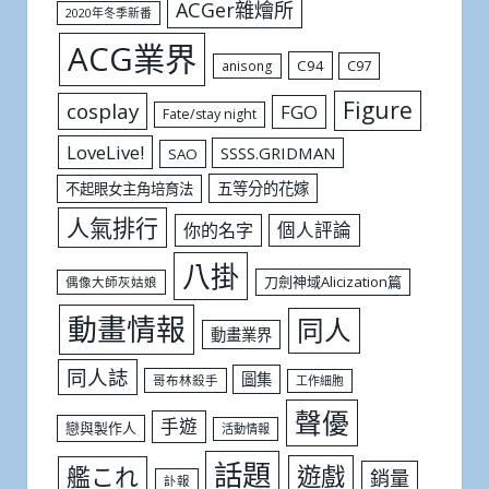
ACGer雜燴所
2020年冬季新番
ACG業界
C94
C97
anisong
Figure
cosplay
FGO
Fate/stay night
LoveLive!
SSSS.GRIDMAN
SAO
五等分的花嫁
不起眼女主角培育法
人氣排行
個人評論
你的名字
八掛
刀劍神域Alicization篇
偶像大師灰姑娘
動畫情報
同人
動畫業界
同人誌
圖集
哥布林殺手
工作細胞
聲優
手遊
戀與製作人
活動情報
話題
遊戲
艦これ
銷量
訃報