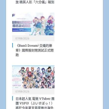
放 精英人形「六分儀」報到
07/08/2026
《BanG Dream! 交織的樂
章》國際服封閉測試正式開
跑
07/08/2026
日本超人氣 電競 VTuber 團
體 VSPO!（ぶいすぽっ！）
將於今年夏天首度推出海外