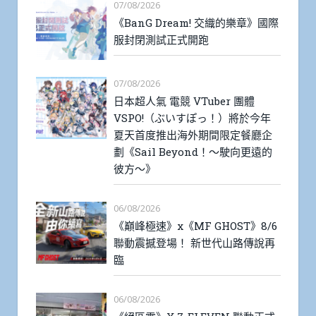
07/08/2026
《BanG Dream! 交織的樂章》國際
服封閉測試正式開跑
07/08/2026
日本超人氣 電競 VTuber 團體
VSPO!（ぶいすぽっ！）將於今年
夏天首度推出海外期間限定餐廳企
劃《Sail Beyond！～駛向更遠的
彼方～》
06/08/2026
《巔峰極速》x《MF GHOST》8/6
聯動震撼登場！ 新世代山路傳說再
臨
06/08/2026