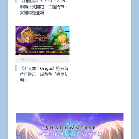
《絕區零》X 7-ELEVEN
聯動正式開跑！主題門市、
實體周邊登場
06/08/2026
《七大罪：Origin》迎來首
位可遊玩十誡角色「德里艾
利」