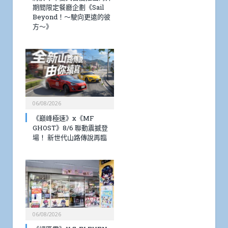
期間限定餐廳企劃《Sail
Beyond！～駛向更遠的彼
方～》
06/08/2026
《巔峰極速》x《MF
GHOST》8/6 聯動震撼登
場！ 新世代山路傳說再臨
06/08/2026