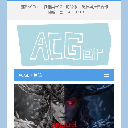
關於ACGer
作者與ACGer的關係
徵稿與推廣合作
總編一言
ACGer FB
ACGER 目錄