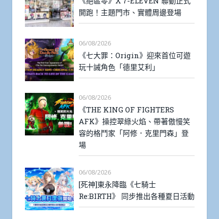
《絕區零》X 7-ELEVEN 聯動正式
開跑！主題門市、實體周邊登場
06/08/2026
《七大罪：Origin》迎來首位可遊
玩十誡角色「德里艾利」
06/08/2026
《THE KING OF FIGHTERS
AFK》操控翠綠火焰、帶著傲慢笑
容的格鬥家「阿修．克里門森」登
場
06/08/2026
[死神]東永降臨《七騎士
Re:BIRTH》 同步推出各種夏日活動