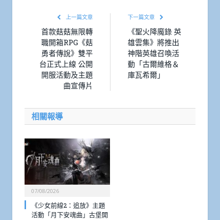
上一篇文章
下一篇文章
首款菇菇無限轉
《聖火降魔錄 英
職開箱RPG《菇
雄雲集》將推出
勇者傳說》雙平
神階英雄召喚活
台正式上線 公開
動「古爾維格＆
開服活動及主題
庫瓦希爾」
曲宣傳片
相關報導
07/08/2026
《少女前線2：追放》主題
活動「月下安魂曲」古堡開