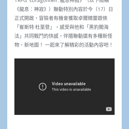
TRPG《Dragonheir: 龍息神寂》（以下簡稱
《龍息：神寂》）聯動特別內容於今（17）日
正式開啟，冒險者有機會獲取卓爾精靈遊俠
「崔斯特·杜堊登」，感受與他和「黑豹關海
法」共同戰鬥的快感，伴隨聯動還有多種新怪
物、新地圖！ 一起來了解精彩的活動內容吧！