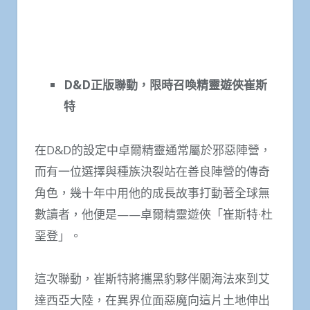
D&D
正版聯動，限時召喚精靈遊俠崔斯
特
在D&D的設定中卓爾精靈通常屬於邪惡陣營，
而有一位選擇與種族決裂站在善良陣營的傳奇
角色，幾十年中用他的成長故事打動著全球無
數讀者，他便是——卓爾精靈遊俠「崔斯特·杜
堊登」。
這次聯動，崔斯特將攜黑豹夥伴關海法來到艾
達西亞大陸，在異界位面惡魔向這片土地伸出