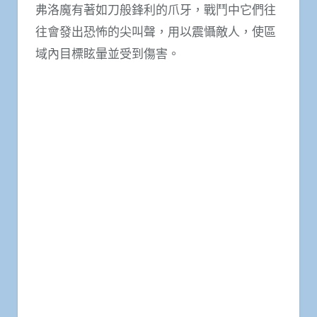
弗洛魔有著如刀般鋒利的爪牙，戰鬥中它們往
往會發出恐怖的尖叫聲，用以震懾敵人，使區
域內目標眩暈並受到傷害。