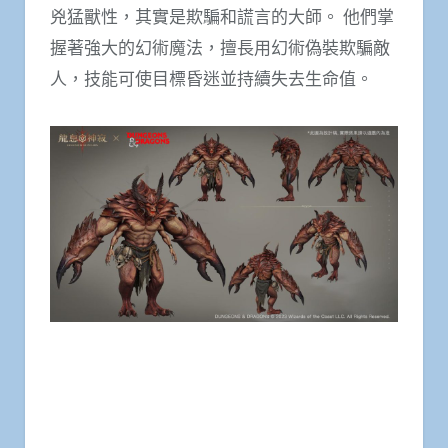
兇猛獸性，其實是欺騙和謊言的大師。 他們掌
握著強大的幻術魔法，擅長用幻術偽裝欺騙敵
人，技能可使目標昏迷並持續失去生命值。