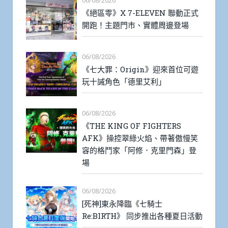
《絕區零》X 7-ELEVEN 聯動正式
開跑！主題門市、實體周邊登場
06/08/2026
《七大罪：Origin》迎來首位可遊
玩十誡角色「德里艾利」
06/08/2026
《THE KING OF FIGHTERS
AFK》操控翠綠火焰、帶著傲慢笑
容的格鬥家「阿修．克里門森」登
場
06/08/2026
[死神]東永降臨《七騎士
Re:BIRTH》 同步推出各種夏日活動