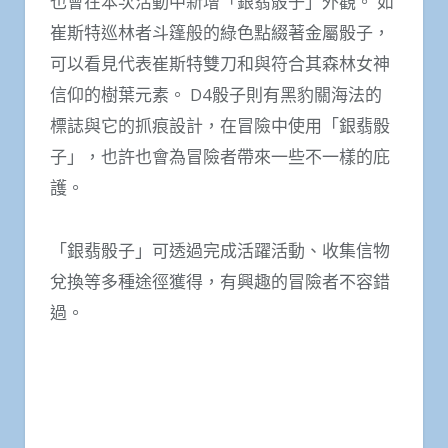
也會在本次活動中新增「銀翡骰子」外觀。 如
崔斯特巡林者斗篷般的綠色點綴著金屬骰子，
可以看見代表崔斯特雙刀和與符合其森林女神
信仰的樹葉元素。 D4骰子則有黑豹關海法的
標誌與它的抓痕設計，在冒險中使用「銀翡骰
子」，也許也會為冒險者帶來一些不一樣的庇
護。
「銀翡骰子」可透過完成活躍活動、收集信物
兌換等多種途徑獲得，有興趣的冒險者不容錯
過。