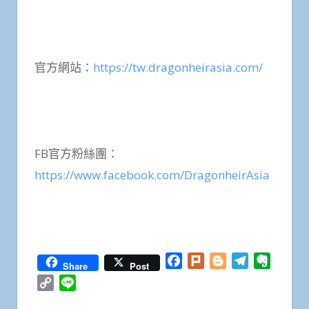
官方網站：
https://tw.dragonheirasia.com/
FB官方粉絲團：
https://www.facebook.com/DragonheirAsia
Facebook
Plurk
Blogger
Telegram
Everno
Share
Post
Copy
Line
Link