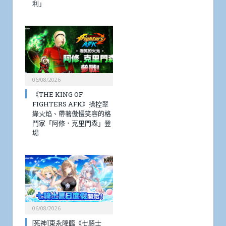
利」
06/08/2026
《THE KING OF
FIGHTERS AFK》操控翠
綠火焰、帶著傲慢笑容的格
鬥家「阿修．克里門森」登
場
06/08/2026
[死神]東永降臨《七騎士