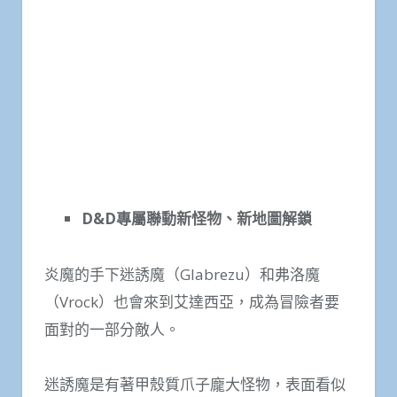
D&D
專屬聯動新怪物、新地圖解鎖
炎魔的手下迷誘魔（Glabrezu）和弗洛魔
（Vrock）也會來到艾達西亞，成為冒險者要
面對的一部分敵人。
迷誘魔是有著甲殼質爪子龐大怪物，表面看似