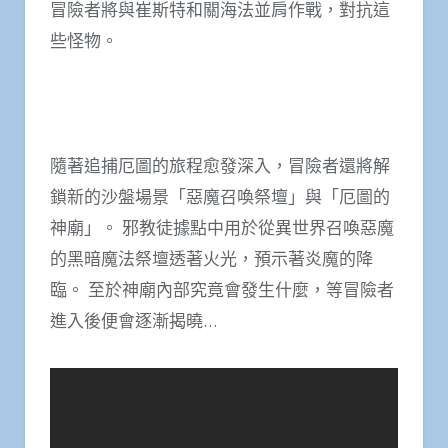
冒險者將與崔斯特和關海法並肩作戰，對抗這
些怪物。
隨著追捕厄圖的旅程愈發深入，冒險者還將解
鎖新的沙盤場景「惡魔召喚祭壇」與「厄圖的
神廟」。 邪教徒據點中用於從異世界召喚惡魔
的黑暗魔法祭壇透著火光，預示著炎魔的降
臨。 至於神廟內部究竟會發生什麼，等冒險者
進入後便會逐漸揭曉…