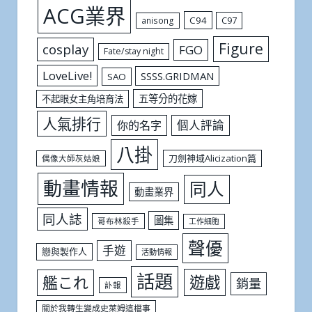
ACG業界
C94
C97
anisong
Figure
cosplay
FGO
Fate/stay night
LoveLive!
SSSS.GRIDMAN
SAO
五等分的花嫁
不起眼女主角培育法
人氣排行
個人評論
你的名字
八掛
刀劍神域Alicization篇
偶像大師灰姑娘
動畫情報
同人
動畫業界
同人誌
圖集
哥布林殺手
工作細胞
聲優
手遊
戀與製作人
活動情報
話題
遊戲
艦これ
銷量
訃報
關於我轉生變成史萊姆這檔事