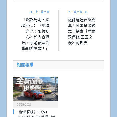
上一篇文章
下一篇文章
「燃起光明，緣
薩爾達迷夢想成
起初心： 《地城
真！陳蕾帶領觀
之光：永恆初
眾，探索《薩爾
心》新內容釋
達傳說 王國之
出，事前預登活
淚》的世界
動即將開啟！」
相關報導
06/08/2026
《巔峰極速》x《MF