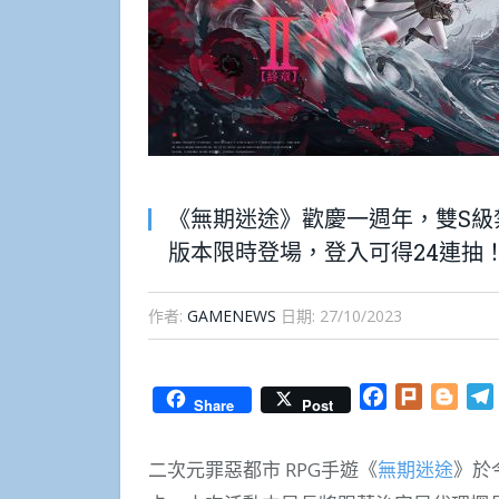
《無期迷途》歡慶一週年，雙S級
版本限時登場，登入可得24連抽
作者:
GAMENEWS
日期:
27/10/2023
Facebook
Plurk
Blog
Share
Post
二次元罪惡都市 RPG手遊《
無期迷途
》於