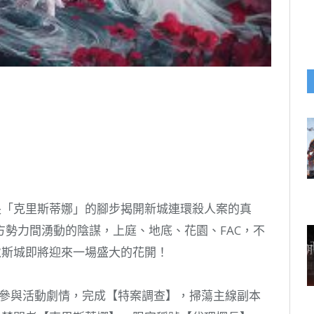
「克里斯蒂娜」的腳步揭開新城連環殺人案的真
勢力間湧動的陰謀，上庭、地底、花園、FAC，不
狄斯城即將迎來一場盛大的花開！
參與活動劇情，完成【特案調查】，掃蕩主線副本