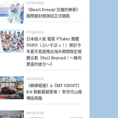
07/08/2026
《BanG Dream! 交織的樂章》
國際服封閉測試正式開跑
07/08/2026
日本超人氣 電競 VTuber 團體
VSPO!（ぶいすぽっ！）將於今
年夏天首度推出海外期間限定餐
廳企劃《Sail Beyond！～駛向
更遠的彼方～》
06/08/2026
《巔峰極速》x《MF GHOST》
8/6 聯動震撼登場！ 新世代山路
傳說再臨
06/08/2026