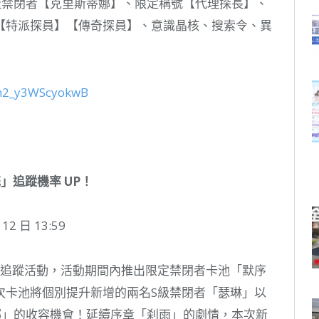
級禁閉者【克里斯蒂娜】、限定稱號【代理探長】、
【特派探員】【傳奇探員】、意識晶核、搜索令、異
Dm2_y3WScyokwB
」追蹤機率 UP！
 日 13:59
啟限時追蹤活動，活動期間內推出限定禁閉者卡池「默序
次卡池將個別提升新增的兩名S級禁閉者「瑟琳」以
娜」的收容機會！延續序章「刹雨」的劇情，本次新