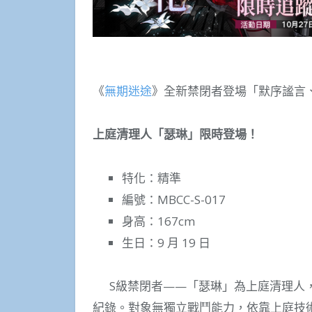
《
無期迷途
》全新禁閉者登場「默序謐言、
上庭清理人「瑟琳」限時登場！
特化：精準
編號：MBCC-S-017
身高：167cm
生日：9 月 19 日
S級禁閉者——「瑟琳」為上庭清理人，
紀錄。對象無獨立戰鬥能力，依靠上庭技