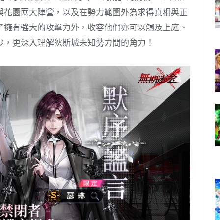
與花園兩大陣營，以及在勢力範圍外為求得真相與正
了擁有強大的攻擊力外，收容他們亦可以觸及上庭、
紗，更深入理解狄斯城未知勢力間的角力！