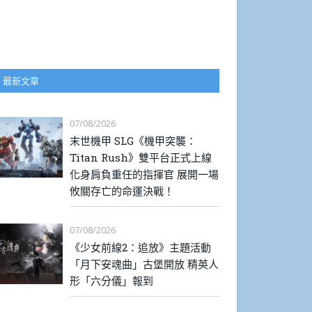
最新文章
07/08/2026
末世機甲 SLG《機甲突襲：
Titan Rush》雙平台正式上線
化身肩負重任的指揮官 展開一場
攸關存亡的命運決戰！
07/08/2026
《少女前線2：追放》主題活動
「月下安魂曲」古堡開放 精英人
形「六分儀」報到