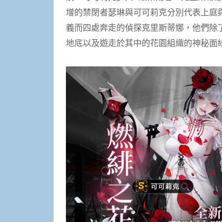
增的禁閉者瑟琳與可可莉克分別代表上庭
義而四處奔走的偵探克里斯蒂娜，他們除
地底以及遊走於其中的花園組織的神秘面