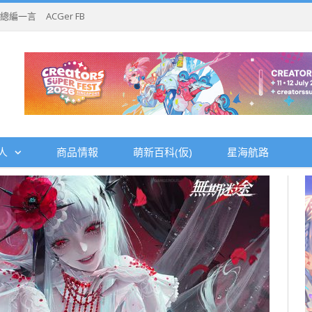
總編一言
ACGer FB
人
商品情報
萌新百科(仮)
星海航路