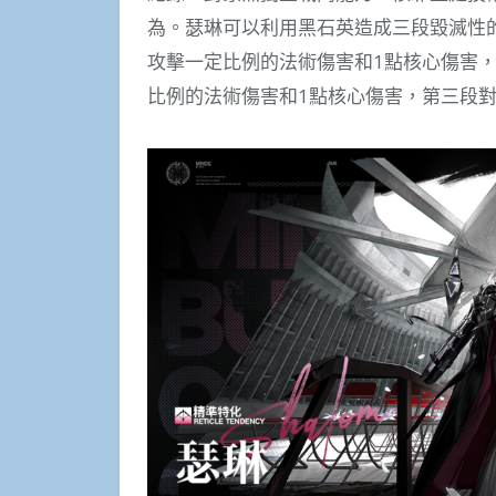
為。瑟琳可以利用黑石英造成三段毀滅性
攻擊一定比例的法術傷害和1點核心傷害
比例的法術傷害和1點核心傷害，第三段