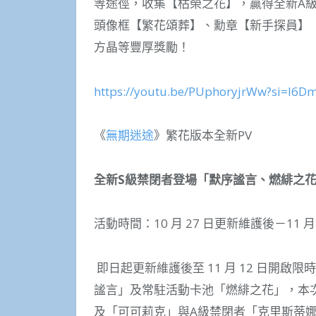
等途徑，收集【枯榮之花】，贏得全新A
頭像框【繁花頌葬】、勳章【新手探員】
方晶等豐厚獎勵！
https://youtu.be/PUphoryjrWw?si=l6
《
無期迷途
》繁花版本全新PV
全新S級禁閉者登場「默序謐言、燃緋之花
活動時間：10 月 27 日更新維護後－11 月 12
即日起更新維護後至 11 月 12 日開
謐言」及常駐活動卡池「燃緋之花」，本
及「可可莉克」與A級禁閉者「克里斯蒂