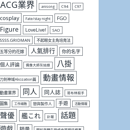
ACG業界
C94
C97
anisong
cosplay
FGO
Fate/stay night
Figure
LoveLive!
SAO
SSSS.GRIDMAN
不起眼女主角培育法
人氣排行
你的名字
五等分的花嫁
八掛
個人評論
偶像大師灰姑娘
動畫情報
刀劍神域Alicization篇
同人
同人誌
動畫業界
哥布林殺手
手遊
圖集
戀與製作人
工作細胞
活動情報
話題
聲優
艦これ
訃報
遊戲
銷量
關於我轉生變成史萊姆這檔事