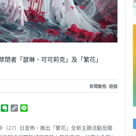
禁閉者「瑟琳、可可莉克」及「繁花」
！
新聞動態
,
遊戲
ger
Telegram
Evernote
Copy
Line
Link
今（27）日宣佈，推出「繁花」全新主題活動及關