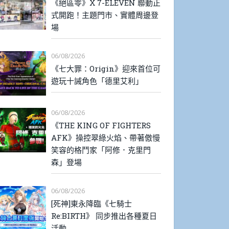
《絕區零》X 7-ELEVEN 聯動正
式開跑！主題門市、實體周邊登
場
06/08/2026
《七大罪：Origin》迎來首位可
遊玩十誡角色「德里艾利」
06/08/2026
《THE KING OF FIGHTERS
AFK》操控翠綠火焰、帶著傲慢
笑容的格鬥家「阿修．克里門
森」登場
06/08/2026
[死神]東永降臨《七騎士
Re:BIRTH》 同步推出各種夏日
活動