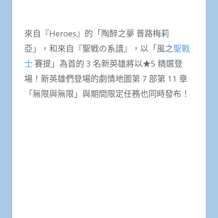
來自『Heroes』的「陶醉之夢 普路梅莉
亞」，和來自『聖戦の系譜』，以「風之
聖戰
士
賽提」為首的 3 名新英雄將以★5 精選登
場！新英雄們登場的劇情地圖第 7 部第 11 章
「無限與無限」與期間限定任務也同時發布！