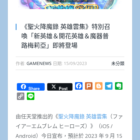
《聖火降魔錄 英雄雲集》特別召
喚「新英雄＆開花英雄＆魔器普
路梅莉亞」即將登場
作者:
GAMENEWS
日期:
15/09/2023
未分類
Facebook
Plurk
Blogger
Telegram
Everno
Share
Post
Copy
Line
Link
由任天堂推出的《
聖火降魔錄 英雄雲集
（ファ
イアーエムブレム ヒーローズ）》（iOS /
Android）今日宣布，預計於 2023 年 9 月 15