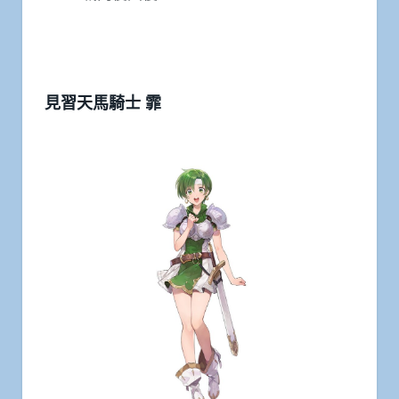
見習天馬騎士 霏