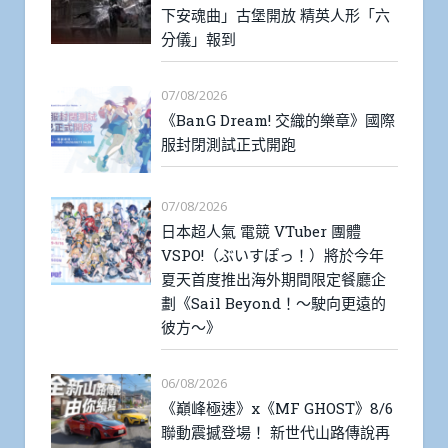
下安魂曲」古堡開放 精英人形「六
分儀」報到
07/08/2026
《BanG Dream! 交織的樂章》國際
服封閉測試正式開跑
07/08/2026
日本超人氣 電競 VTuber 團體
VSPO!（ぶいすぽっ！）將於今年
夏天首度推出海外期間限定餐廳企
劃《Sail Beyond！～駛向更遠的
彼方～》
06/08/2026
《巔峰極速》x《MF GHOST》8/6
聯動震撼登場！ 新世代山路傳說再