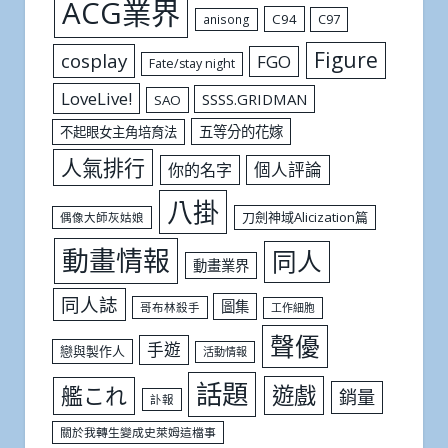
ACG業界
C94
C97
anisong
Figure
cosplay
FGO
Fate/stay night
LoveLive!
SSSS.GRIDMAN
SAO
五等分的花嫁
不起眼女主角培育法
人氣排行
個人評論
你的名字
八掛
刀劍神域Alicization篇
偶像大師灰姑娘
動畫情報
同人
動畫業界
同人誌
圖集
哥布林殺手
工作細胞
聲優
手遊
戀與製作人
活動情報
話題
遊戲
艦これ
銷量
訃報
關於我轉生變成史萊姆這檔事