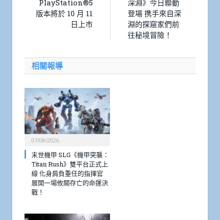
PlayStation®5
深淵》今日聯動
版本將於 10 月 11
登場 携手來自深
日上市
淵的探窟家們前
往秘境冒險！
相關報導
07/08/2026
末世機甲 SLG《機甲突襲：
Titan Rush》雙平台正式上
線 化身肩負重任的指揮官
展開一場攸關存亡的命運決
戰！