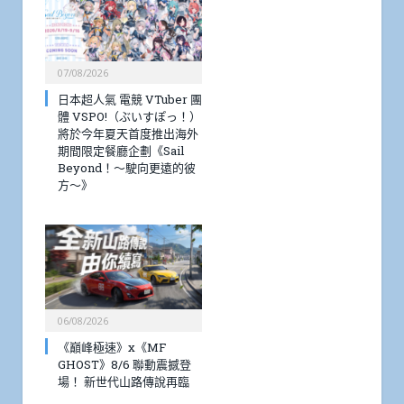
07/08/2026
日本超人氣 電競 VTuber 團
體 VSPO!（ぶいすぽっ！）
將於今年夏天首度推出海外
期間限定餐廳企劃《Sail
Beyond！～駛向更遠的彼
方～》
06/08/2026
《巔峰極速》x《MF
GHOST》8/6 聯動震撼登
場！ 新世代山路傳說再臨