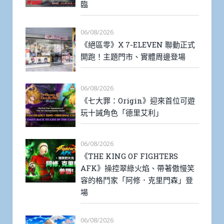
臨
06/08/2026
《絕區零》X 7-ELEVEN 聯動正式
開跑！主題門市、實體周邊登場
06/08/2026
《七大罪：Origin》迎來首位可遊
玩十誡角色「德里艾利」
06/08/2026
《THE KING OF FIGHTERS
AFK》操控翠綠火焰、帶著傲慢笑
容的格鬥家「阿修．克里門森」登
場
06/08/2026