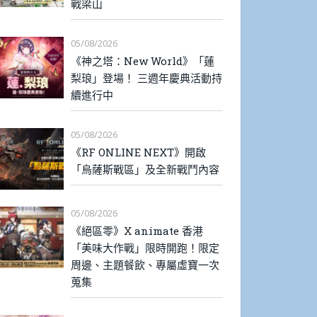
戰梁山
05/08/2026
《神之塔：New World》「蓮
梨琅」登場！ 三週年慶典活動持
續進行中
05/08/2026
《RF ONLINE NEXT》開啟
「烏薩斯戰區」及全新戰鬥內容
05/08/2026
《絕區零》X animate 香港
「美味大作戰」限時開跑！限定
周邊、主題餐飲、專屬虛寶一次
蒐集