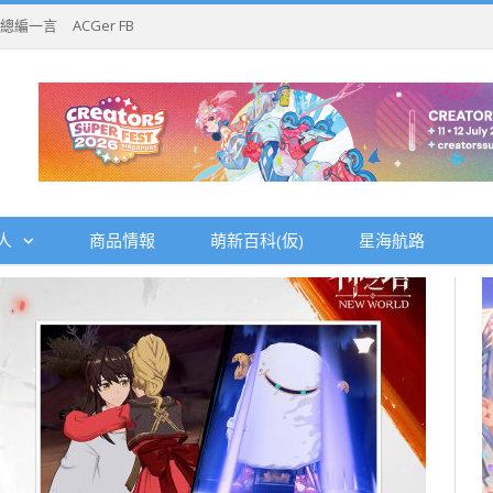
總編一言
ACGer FB
人
商品情報
萌新百科(仮)
星海航路