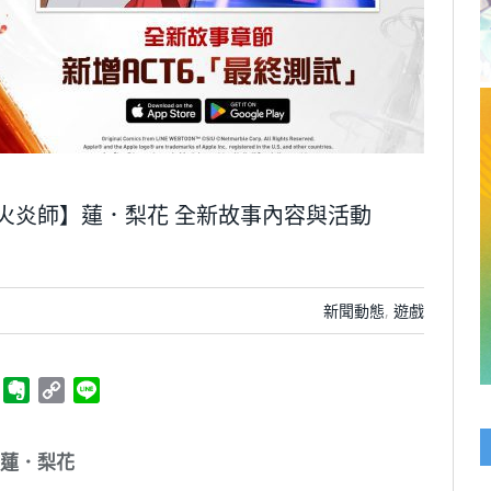
入【火炎師】蓮．梨花 全新故事內容與活動
新聞動態
,
遊戲
ger
Telegram
Evernote
Copy
Line
Link
蓮．梨花