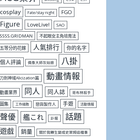
cosplay
FGO
Fate/stay night
Figure
LoveLive!
SAO
SSSS.GRIDMAN
不起眼女主角培育法
人氣排行
你的名字
五等分的花嫁
八掛
個人評論
偶像大師灰姑娘
動畫情報
刀劍神域Alicization篇
同人
同人誌
動畫業界
哥布林殺手
手遊
圖集
戀與製作人
工作細胞
活動情報
話題
聲優
艦これ
訃報
遊戲
銷量
關於我轉生變成史萊姆這檔事