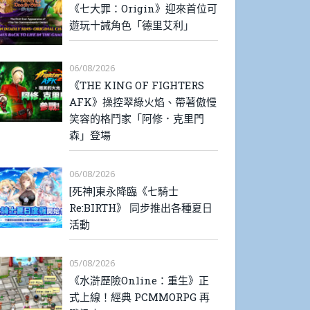
《七大罪：Origin》迎來首位可
遊玩十誡角色「德里艾利」
06/08/2026
《THE KING OF FIGHTERS
AFK》操控翠綠火焰、帶著傲慢
笑容的格鬥家「阿修．克里門
森」登場
06/08/2026
[死神]東永降臨《七騎士
Re:BIRTH》 同步推出各種夏日
活動
05/08/2026
《水滸歷險Online：重生》正
式上線！經典 PCMMORPG 再