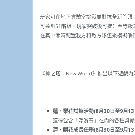
玩家可在地下實驗室挑戰並對抗全新首領
可達到S1階級，玩家突破後可提升至等級
在其中隨時配置我方和敵方隊伍來模擬他
《神之塔：New World》推出以下遊戲
蓮．梨花試煉活動
(8
月
30
日至
9
月
13
獲得包含「浮游石」在內的各種獎勵
蓮．梨花成長任務
(8
月
30
日至
9
月
13