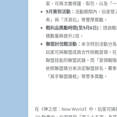
家，可再次獲得蓮．梨花，以及「一
9
月簽到活動：
活動期間內，玩家登
券」與「浮游石」等豐厚獎勵。
戰利品獎勵時間
(
至
9
月
6
日
)
：
透過戰
積數量將提升2倍。
聯盟討伐戰活動：
本次特別活動分為
玩家可與聯盟成員合作挑戰首領。在
聯盟技能的聯盟武器。而「首領戰階
依照聯盟積分來決定聯盟排名，賽季
「高手聯盟邊框」等眾多獎勵。
在《神之塔：New World》中，玩家