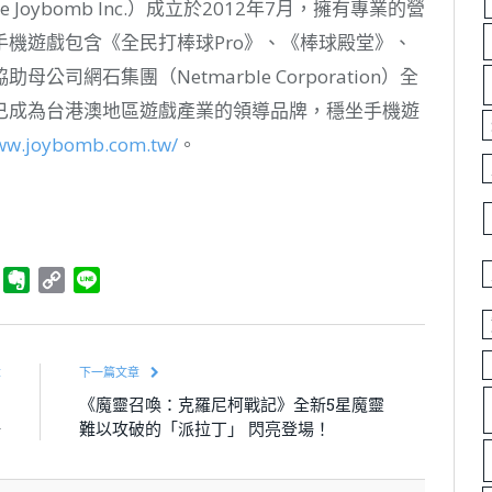
Joybomb Inc.）成立於2012年7月，擁有專業的營
機遊戲包含《全民打棒球Pro》、《棒球殿堂》、
網石集團（Netmarble Corporation）全
已成為台港澳地區遊戲產業的領導品牌，穩坐手機遊
www.joybomb.com.tw/
。
ger
Telegram
Evernote
Copy
Line
Link
章
下一篇文章
》
《魔靈召喚：克羅尼柯戰記》全新5星魔靈
場
難以攻破的「派拉丁」 閃亮登場！