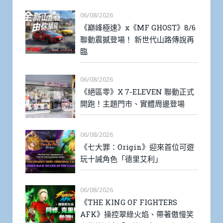
06/08/2026
《巔峰極速》x《MF GHOST》8/6
聯動震撼登場！ 新世代山路傳說再
臨
06/08/2026
《絕區零》X 7-ELEVEN 聯動正式
開跑！主題門市、實體周邊登場
06/08/2026
《七大罪：Origin》迎來首位可遊
玩十誡角色「德里艾利」
06/08/2026
《THE KING OF FIGHTERS
AFK》操控翠綠火焰、帶著傲慢笑