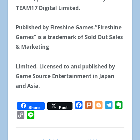
TEAM17 Digital Limited.
Published by Fireshine Games.”Fireshine
Games” is a trademark of Sold Out Sales
& Marketing
Limited. Licensed to and published by
Game Source Entertainment in Japan
and Asia.
Facebook
Plurk
Blogger
Telegram
Everno
Share
Post
Copy
Line
Link