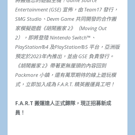
將搬進您的遊戲主機！
Game Source
Entertainment (GSE)
宣佈，
由
Team17
發行，
SMG Studio
、
Devm Game
共同開發的合作搬
家模擬遊戲《胡鬧搬家
2
》（
Moving Out
2
），即將登陸
Nintendo Switch™
、
PlayStation®4
及
PlayStation®5
平台，亞洲版
預定於
2023
年內推出，並由
GSE
負責發行。
《胡鬧搬家
2
》帶著更無厘頭的內容回到
Packmore
小鎮，還有萬眾期待的線上遊玩模
式，立即加入成為
F.A.R.T.
精英搬運員工吧！
F.A.R.T
搬運達人正式歸隊，現正招募新成
員！