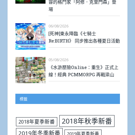
容的格鬥家「阿修．克里門森」登
場
06/08/2026
[死神]東永降臨《七騎士
Re:BIRTH》 同步推出各種夏日活動
05/08/2026
《水滸歷險Online：重生》正式上
線！經典 PCMMORPG 再戰梁山
標籤
2018年秋季新番
2018年夏季新番
2019年冬季新番
2019年夏季新番