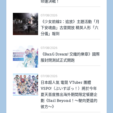
命運決戰！
07/08/2026
《少女前線2：追放》主題活動「月
下安魂曲」古堡開放 精英人形「六
分儀」報到
07/08/2026
《BanG Dream! 交織的樂章》國際
服封閉測試正式開跑
07/08/2026
日本超人氣 電競 VTuber 團體
VSPO!（ぶいすぽっ！）將於今年
夏天首度推出海外期間限定餐廳企
劃《Sail Beyond！～駛向更遠的
彼方～》