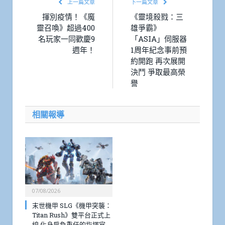
上一篇文章
下一篇文章
揮別疫情！《魔
《靈境殺戮：三
靈召喚》超過400
雄爭霸》
名玩家一同歡慶9
「ASIA」伺服器
週年！
1周年紀念事前預
約開跑 再次展開
決鬥 爭取最高榮
譽
相關報導
07/08/2026
末世機甲 SLG《機甲突襲：
Titan Rush》雙平台正式上
線 化身肩負重任的指揮官