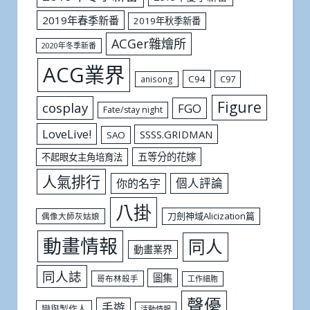
2019年春季新番
2019年秋季新番
ACGer雜燴所
2020年冬季新番
ACG業界
C94
C97
anisong
Figure
cosplay
FGO
Fate/stay night
LoveLive!
SSSS.GRIDMAN
SAO
五等分的花嫁
不起眼女主角培育法
人氣排行
個人評論
你的名字
八掛
刀劍神域Alicization篇
偶像大師灰姑娘
動畫情報
同人
動畫業界
同人誌
圖集
哥布林殺手
工作細胞
聲優
手遊
戀與製作人
活動情報