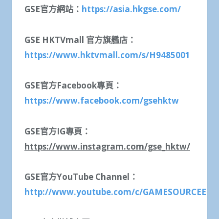
GSE
官方網站：
https://asia.hkgse.com/
GSE HKTVmall
官方旗艦店：
https://www.hktvmall.com/s/H9485001
GSE
官方
Facebook
專頁：
https://www.facebook.com/gsehktw
GSE
官方
IG
專頁：
https://www.instagram.com/gse_hktw/
GSE
官方
YouTube Channel
：
http://www.youtube.com/c/GAMESOURCEE