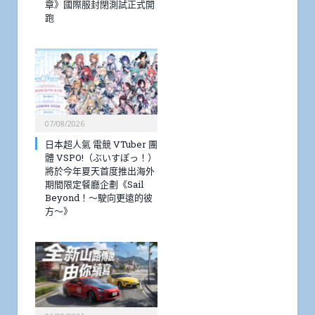
章》國際服封閉測試正式開
跑
07/08/2026
日本超人氣 電競 VTuber 團
體 VSPO!（ぶいすぽっ！）
將於今年夏天首度推出海外
期間限定餐廳企劃《Sail
Beyond！～駛向更遠的彼
方～》