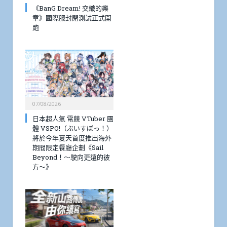
《BanG Dream! 交織的樂
章》國際服封閉測試正式開
跑
07/08/2026
日本超人氣 電競 VTuber 團
體 VSPO!（ぶいすぽっ！）
將於今年夏天首度推出海外
期間限定餐廳企劃《Sail
Beyond！～駛向更遠的彼
方～》