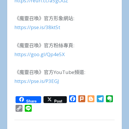
https://reurl.cc/a5gOGZ
《魔靈召喚》官方形象網站:
https://pse.is/38kt5t
《魔靈召喚》官方粉絲專頁:
https://goo.gl/Qp4e5X
《魔靈召喚》官方YouTube頻道:
https://pse.is/P3EGJ
Facebook
Plurk
Blogger
Telegram
Everno
Share
Post
Copy
Line
Link