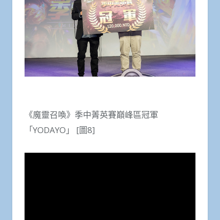
《魔靈召喚》季中菁英賽巔峰區冠軍
「YODAYO」 [圖8]