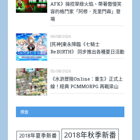
AFK》操控翠綠火焰、帶著傲慢笑
容的格鬥家「阿修．克里門森」登
場
06/08/2026
[死神]東永降臨《七騎士
Re:BIRTH》 同步推出各種夏日活動
05/08/2026
《水滸歷險Online：重生》正式上
線！經典 PCMMORPG 再戰梁山
標籤
2018年秋季新番
2018年夏季新番