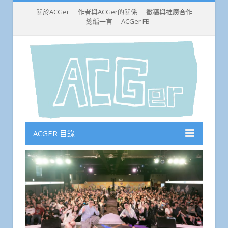
關於ACGer
作者與ACGer的關係
徵稿與推廣合作
總編一言
ACGer FB
ACGER 目錄