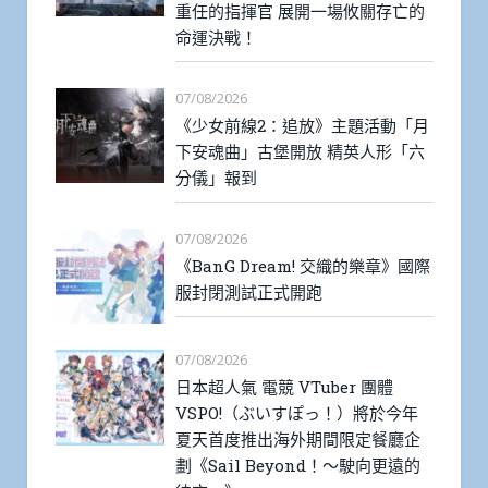
重任的指揮官 展開一場攸關存亡的
命運決戰！
07/08/2026
《少女前線2：追放》主題活動「月
下安魂曲」古堡開放 精英人形「六
分儀」報到
07/08/2026
《BanG Dream! 交織的樂章》國際
服封閉測試正式開跑
07/08/2026
日本超人氣 電競 VTuber 團體
VSPO!（ぶいすぽっ！）將於今年
夏天首度推出海外期間限定餐廳企
劃《Sail Beyond！～駛向更遠的