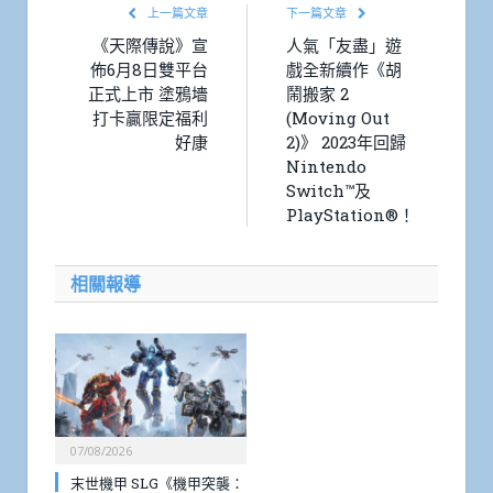
上一篇文章
下一篇文章
《天際傳說》宣
人氣「友盡」遊
佈6月8日雙平台
戲全新續作《胡
正式上市 塗鴉墻
鬧搬家 2
打卡贏限定福利
(Moving Out
好康
2)》 2023年回歸
Nintendo
Switch™及
PlayStation®！
相關報導
07/08/2026
末世機甲 SLG《機甲突襲：