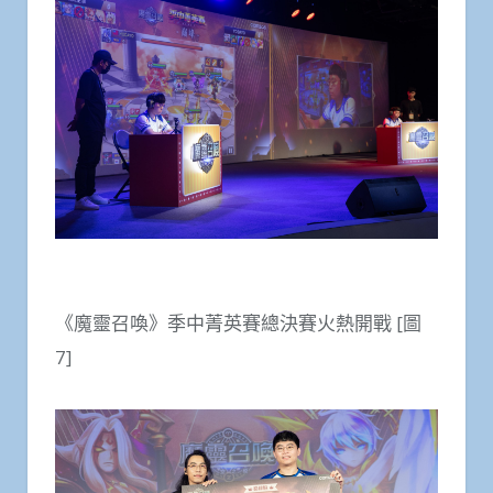
《魔靈召喚》季中菁英賽總決賽火熱開戰 [圖
7]