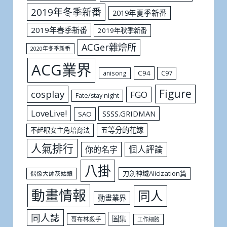
2019年冬季新番
2019年夏季新番
2019年春季新番
2019年秋季新番
ACGer雜燴所
2020年冬季新番
ACG業界
C94
C97
anisong
Figure
cosplay
FGO
Fate/stay night
LoveLive!
SSSS.GRIDMAN
SAO
五等分的花嫁
不起眼女主角培育法
人氣排行
個人評論
你的名字
八掛
刀劍神域Alicization篇
偶像大師灰姑娘
動畫情報
同人
動畫業界
同人誌
圖集
哥布林殺手
工作細胞