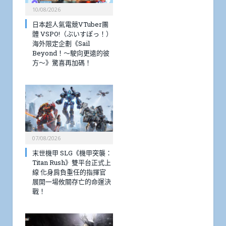
10/08/2026
日本超人氣電競VTuber團
體 VSPO!（ぶいすぽっ！）
海外限定企劃《Sail
Beyond！～駛向更遠的彼
方～》驚喜再加碼！
07/08/2026
末世機甲 SLG《機甲突襲：
Titan Rush》雙平台正式上
線 化身肩負重任的指揮官
展開一場攸關存亡的命運決
戰！