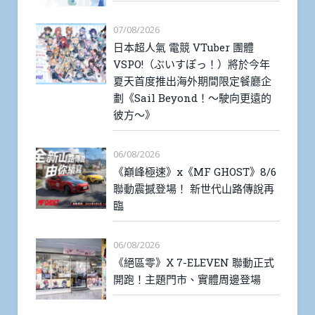
07/08/2026
日本超人氣 電競 VTuber 團體
VSPO!（ぶいすぽっ！）將於今年
夏天首度推出海外期間限定餐廳企
劃《Sail Beyond！～駛向更遠的
彼方～》
06/08/2026
《巔峰極速》x《MF GHOST》8/6
聯動震撼登場！ 新世代山路傳說再
臨
06/08/2026
《絕區零》X 7-ELEVEN 聯動正式
開跑！主題門市、實體周邊登場