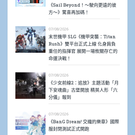
《Sail Beyond！～駛向更遠的彼
方～》驚喜再加碼！
07/08/2026
末世機甲 SLG《機甲突襲：Titan
Rush》雙平台正式上線 化身肩負
重任的指揮官 展開一場攸關存亡的
命運決戰！
07/08/2026
《少女前線2：追放》主題活動「月
下安魂曲」古堡開放 精英人形「六
分儀」報到
07/08/2026
《BanG Dream! 交織的樂章》國際
服封閉測試正式開跑