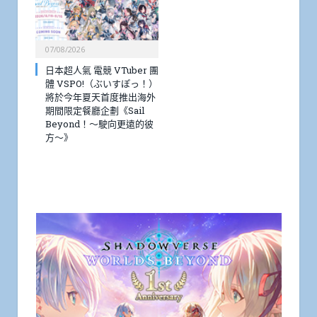
07/08/2026
日本超人氣 電競 VTuber 團
體 VSPO!（ぶいすぽっ！）
將於今年夏天首度推出海外
期間限定餐廳企劃《Sail
Beyond！～駛向更遠的彼
方～》