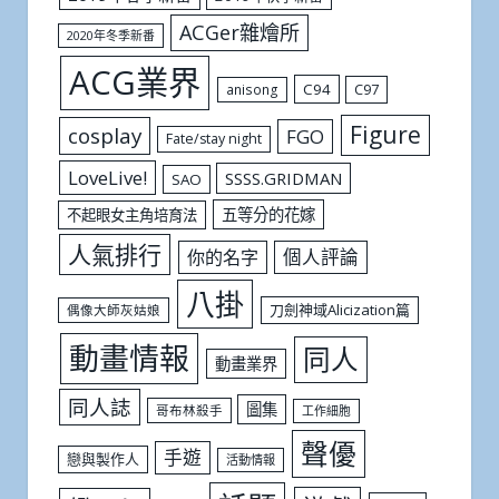
ACGer雜燴所
2020年冬季新番
ACG業界
C94
C97
anisong
Figure
cosplay
FGO
Fate/stay night
LoveLive!
SSSS.GRIDMAN
SAO
五等分的花嫁
不起眼女主角培育法
人氣排行
個人評論
你的名字
八掛
刀劍神域Alicization篇
偶像大師灰姑娘
動畫情報
同人
動畫業界
同人誌
圖集
哥布林殺手
工作細胞
聲優
手遊
戀與製作人
活動情報