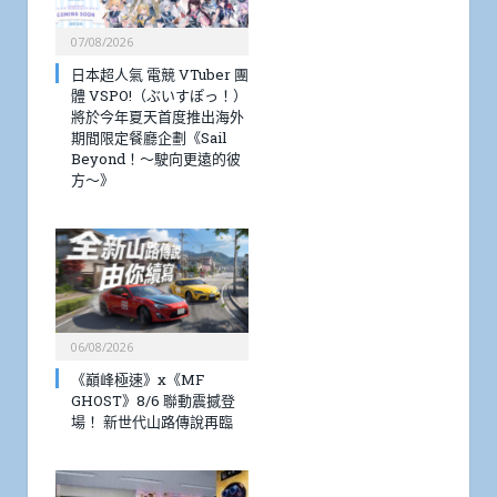
07/08/2026
日本超人氣 電競 VTuber 團
體 VSPO!（ぶいすぽっ！）
將於今年夏天首度推出海外
期間限定餐廳企劃《Sail
Beyond！～駛向更遠的彼
方～》
06/08/2026
《巔峰極速》x《MF
GHOST》8/6 聯動震撼登
場！ 新世代山路傳說再臨