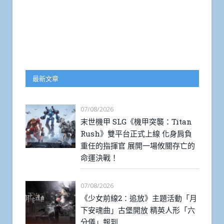
最新文章
07/08/2026
末世機甲 SLG《機甲突襲：Titan
Rush》雙平台正式上線 化身肩負
重任的指揮官 展開一場攸關存亡的
命運決戰！
07/08/2026
《少女前線2：追放》主題活動「月
下安魂曲」古堡開放 精英人形「六
分儀」報到