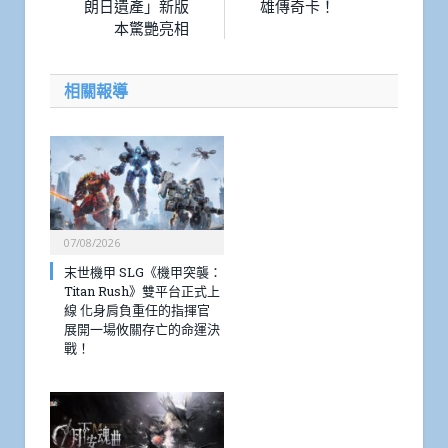
朗日遺產」新版
雄傳奇卡！
本驚艷亮相
相關報導
07/08/2026
末世機甲 SLG《機甲突襲：
Titan Rush》雙平台正式上
線 化身肩負重任的指揮官
展開一場攸關存亡的命運決
戰！