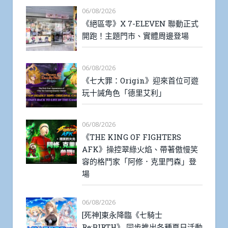
06/08/2026
《絕區零》X 7-ELEVEN 聯動正式
開跑！主題門市、實體周邊登場
06/08/2026
《七大罪：Origin》迎來首位可遊
玩十誡角色「德里艾利」
06/08/2026
《THE KING OF FIGHTERS
AFK》操控翠綠火焰、帶著傲慢笑
容的格鬥家「阿修．克里門森」登
場
06/08/2026
[死神]東永降臨《七騎士
Re:BIRTH》 同步推出各種夏日活動