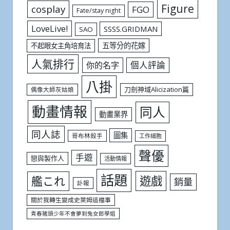
Figure
cosplay
FGO
Fate/stay night
LoveLive!
SSSS.GRIDMAN
SAO
五等分的花嫁
不起眼女主角培育法
人氣排行
個人評論
你的名字
八掛
刀劍神域Alicization篇
偶像大師灰姑娘
動畫情報
同人
動畫業界
同人誌
圖集
哥布林殺手
工作細胞
聲優
手遊
戀與製作人
活動情報
話題
遊戲
艦これ
銷量
訃報
關於我轉生變成史萊姆這檔事
青春豬頭少年不會夢到兔女郎學姐