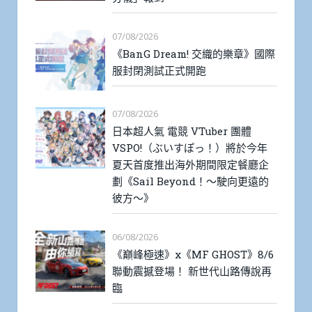
07/08/2026
《BanG Dream! 交織的樂章》國際
服封閉測試正式開跑
07/08/2026
日本超人氣 電競 VTuber 團體
VSPO!（ぶいすぽっ！）將於今年
夏天首度推出海外期間限定餐廳企
劃《Sail Beyond！～駛向更遠的
彼方～》
06/08/2026
《巔峰極速》x《MF GHOST》8/6
聯動震撼登場！ 新世代山路傳說再
臨