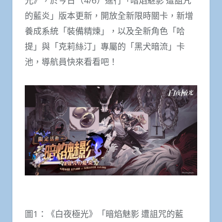
光》，於今日（4/6）進行「暗焰魅影 遭詛咒
的藍炎」版本更新，開放全新限時關卡，新增
養成系統「裝備精煉」，以及全新角色「哈
提」與「克莉絲汀」專屬的「黑犬暗流」卡
池，導航員快來看看吧！
圖1：《白夜極光》「暗焰魅影 遭詛咒的藍