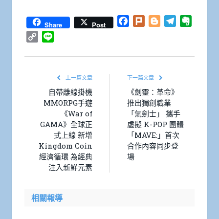
Facebook
Plurk
Blogger
Telegram
Everno
Share
Post
Copy
Line
Link
上一篇文章
下一篇文章
自帶離線掛機
《劍靈：革命》
MMORPG手遊
推出獨創職業
《War of
「氣劍士」 攜手
GAMA》全球正
虛擬 K-POP 團體
式上線 新增
「MAVE:」首次
Kingdom Coin
合作內容同步登
經濟循環 為經典
場
注入新鮮元素
相關報導