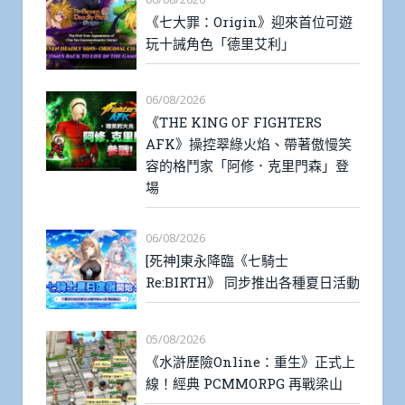
《七大罪：Origin》迎來首位可遊
玩十誡角色「德里艾利」
06/08/2026
《THE KING OF FIGHTERS
AFK》操控翠綠火焰、帶著傲慢笑
容的格鬥家「阿修．克里門森」登
場
06/08/2026
[死神]東永降臨《七騎士
Re:BIRTH》 同步推出各種夏日活動
05/08/2026
《水滸歷險Online：重生》正式上
線！經典 PCMMORPG 再戰梁山