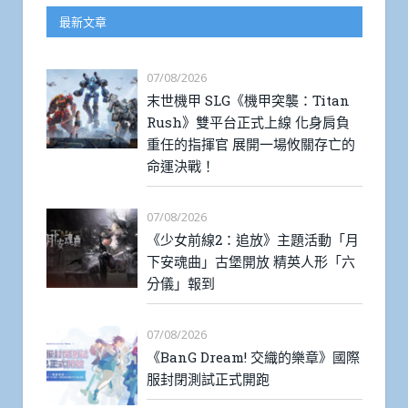
最新文章
07/08/2026
末世機甲 SLG《機甲突襲：Titan
Rush》雙平台正式上線 化身肩負
重任的指揮官 展開一場攸關存亡的
命運決戰！
07/08/2026
《少女前線2：追放》主題活動「月
下安魂曲」古堡開放 精英人形「六
分儀」報到
07/08/2026
《BanG Dream! 交織的樂章》國際
服封閉測試正式開跑