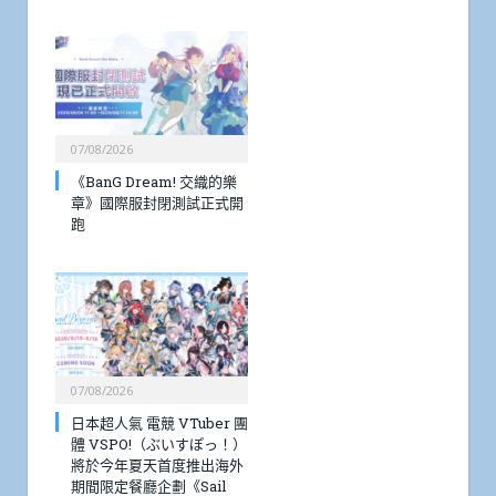
07/08/2026
《BanG Dream! 交織的樂
章》國際服封閉測試正式開
跑
07/08/2026
日本超人氣 電競 VTuber 團
體 VSPO!（ぶいすぽっ！）
將於今年夏天首度推出海外
期間限定餐廳企劃《Sail