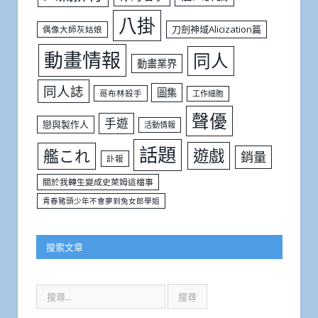
八掛
刀劍神域Alicization篇
偶像大師灰姑娘
動畫情報
同人
動畫業界
同人誌
圖集
哥布林殺手
工作細胞
聲優
手遊
戀與製作人
活動情報
話題
遊戲
艦これ
銷量
訃報
關於我轉生變成史萊姆這檔事
青春豬頭少年不會夢到兔女郎學姐
搜索文章