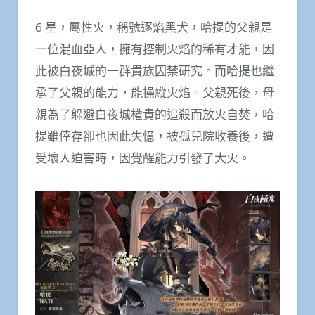
6 星，屬性火，稱號逐焰黑犬，哈提的父親是
一位混血亞人，擁有控制火焰的稀有才能，因
此被白夜城的一群貴族囚禁研究。而哈提也繼
承了父親的能力，能操縱火焰。父親死後，母
親為了躲避白夜城權貴的追殺而放火自焚，哈
提雖倖存卻也因此失憶，被孤兒院收養後，遭
受壞人迫害時，因覺醒能力引發了大火。