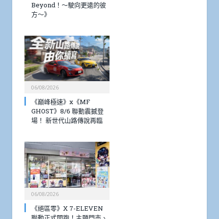
Beyond！～駛向更遠的彼
方～》
06/08/2026
《巔峰極速》x《MF
GHOST》8/6 聯動震撼登
場！ 新世代山路傳說再臨
06/08/2026
《絕區零》X 7-ELEVEN
聯動正式開跑！主題門市、