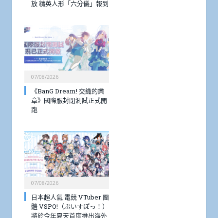
放 精英人形「六分儀」報到
07/08/2026
《BanG Dream! 交織的樂
章》國際服封閉測試正式開
跑
07/08/2026
日本超人氣 電競 VTuber 團
體 VSPO!（ぶいすぽっ！）
將於今年夏天首度推出海外