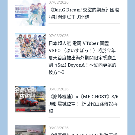
07/08/2026
《BanG Dream! 交織的樂章》國際
服封閉測試正式開跑
07/08/2026
日本超人氣 電競 VTuber 團體
VSPO!（ぶいすぽっ！）將於今年
夏天首度推出海外期間限定餐廳企
劃《Sail Beyond！～駛向更遠的
彼方～》
06/08/2026
《巔峰極速》x《MF GHOST》8/6
聯動震撼登場！ 新世代山路傳說再
臨
06/08/2026