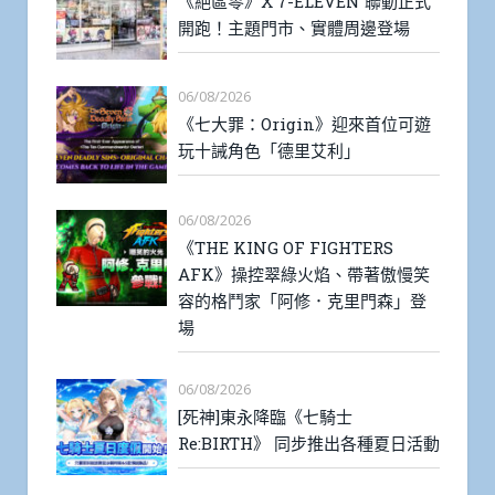
《絕區零》X 7-ELEVEN 聯動正式
開跑！主題門市、實體周邊登場
06/08/2026
《七大罪：Origin》迎來首位可遊
玩十誡角色「德里艾利」
06/08/2026
《THE KING OF FIGHTERS
AFK》操控翠綠火焰、帶著傲慢笑
容的格鬥家「阿修．克里門森」登
場
06/08/2026
[死神]東永降臨《七騎士
Re:BIRTH》 同步推出各種夏日活動