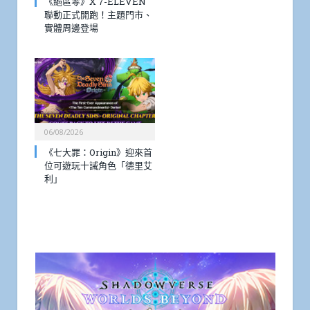
《絕區零》X 7-ELEVEN
聯動正式開跑！主題門市、
實體周邊登場
06/08/2026
《七大罪：Origin》迎來首
位可遊玩十誡角色「德里艾
利」