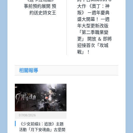
事前預約展開 預
大作 《奧丁：神
約送史詩女王
叛》 ㄧ週年慶典
盛大開幕！ 一週
年大型更新改版
「第二季職業變
更」 開放 ＆ 即將
迎接首次「攻城
戰」！
相關報導
07/08/2026
《少女前線2：追放》主題
活動「月下安魂曲」古堡開