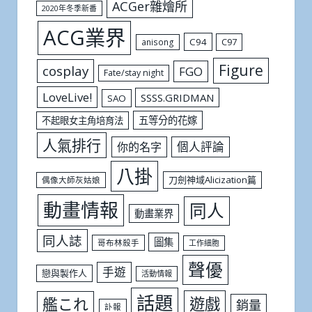
ACGer雜燴所
2020年冬季新番
ACG業界
C94
C97
anisong
Figure
cosplay
FGO
Fate/stay night
LoveLive!
SSSS.GRIDMAN
SAO
五等分的花嫁
不起眼女主角培育法
人氣排行
個人評論
你的名字
八掛
刀劍神域Alicization篇
偶像大師灰姑娘
動畫情報
同人
動畫業界
同人誌
圖集
哥布林殺手
工作細胞
聲優
手遊
戀與製作人
活動情報
話題
遊戲
艦これ
銷量
訃報