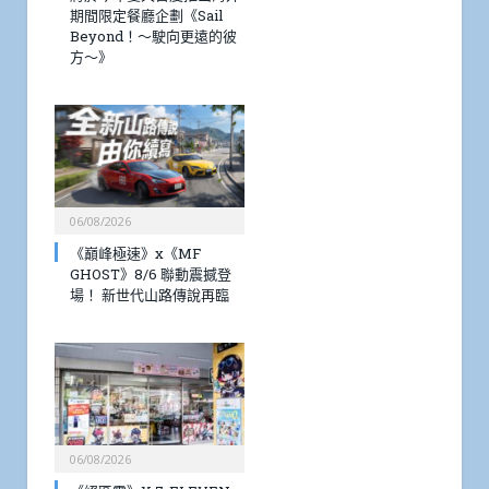
期間限定餐廳企劃《Sail
Beyond！～駛向更遠的彼
方～》
06/08/2026
《巔峰極速》x《MF
GHOST》8/6 聯動震撼登
場！ 新世代山路傳說再臨
06/08/2026