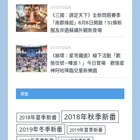
31/07/2026
《三國：謀定天下》全新問鼎賽季
「南郡烽起」8月8日開啟！S1煥新
服及非遺蘇繡外觀新登場
31/07/2026
《崩壞：星穹鐵道》線下活動「歡
愉信號—嗶波！」今日登場 歡愉星
神阿哈降臨兒童新樂園
標籤
2018年秋季新番
2018年夏季新番
2019年冬季新番
2019年夏季新番