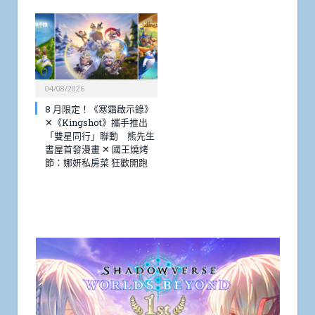
04/08/2026
8 月限定！《寒霜啟示錄》
✕《Kingshot》攜手推出
「雙星同行」聯動 熊先生
書屋首發漫畫 ✕ 國王燒烤
節：娜妍私房菜 狂歡開跑