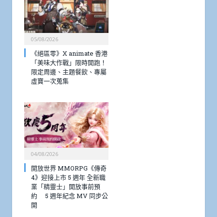
05/08/2026
《絕區零》X animate 香港
「美味大作戰」限時開跑！
限定周邊、主題餐飲、專屬
虛寶一次蒐集
04/08/2026
開放世界 MMORPG《傳奇
4》迎接上市 5 週年 全新職
業「精靈士」開放事前預
約 5 週年紀念 MV 同步公
開