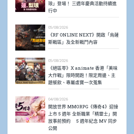
琅」登場！ 三週年慶典活動持續進
行中
05/08/2026
《RF ONLINE NEXT》開啟「烏薩
斯戰區」及全新戰鬥內容
05/08/2026
《絕區零》X animate 香港「美味
大作戰」限時開跑！限定周邊、主
題餐飲、專屬虛寶一次蒐集
04/08/2026
開放世界 MMORPG《傳奇4》迎接
上市 5 週年 全新職業「精靈士」開
放事前預約 5 週年紀念 MV 同步
公開