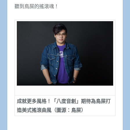
聽到鳥屎的搖滾魂！
成就更多風格！「八度音創」期待為鳥屎打
造美式搖滾曲風（圖源：鳥屎）