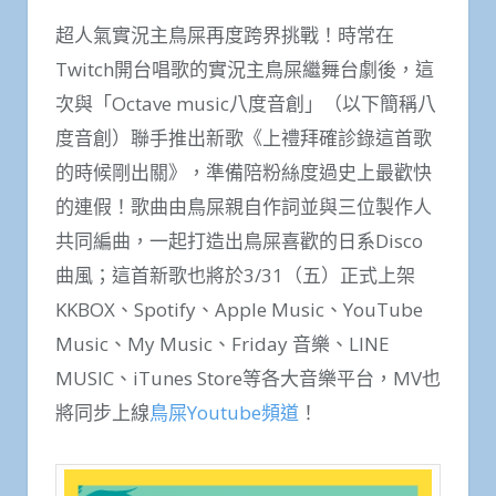
超人氣實況主鳥屎再度跨界挑戰！時常在
Twitch開台唱歌的實況主鳥屎繼舞台劇後，這
次與「Octave music八度音創」（以下簡稱八
度音創）聯手推出新歌《上禮拜確診錄這首歌
的時候剛出關》，準備陪粉絲度過史上最歡快
的連假！歌曲由鳥屎親自作詞並與三位製作人
共同編曲，一起打造出鳥屎喜歡的日系Disco
曲風；這首新歌也將於3/31（五）正式上架
KKBOX、Spotify、Apple Music、YouTube
Music、My Music、Friday 音樂、LINE
MUSIC、iTunes Store等各大音樂平台，MV也
將同步上線
鳥屎Youtube頻道
！