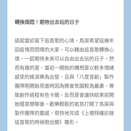
轉換煩悶！期待出去玩的日子
談起當初寫下這首歌的心境，鳥屎希望這幾年
因疫情而悶壞的大家，可以藉由這首歌轉換心
情，一起期待未來可以自由出去玩的日子。然
而有趣的是，當初一開始的構想是以較多情緒
感受的搖滾樂為出發，且與「八度音創」製作
團隊剛開始見面時因為開會氛圍較為嚴肅，導
致創作過程有些卡關，反而是會議快結束前開
始隨意閒聊後，歡樂輕鬆的氣氛打開了鳥屎與
製作團隊的靈感，很快地完成《上禮拜確診錄
這首歌的時候剛出關》雛形。