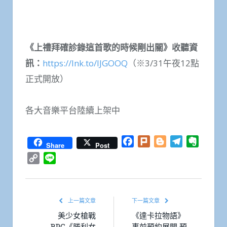
《上禮拜確診錄這首歌的時候剛出關》收聽資
訊：
https://lnk.to/IJGOOQ
（※3/31午夜12點
正式開放）
各大音樂平台陸續上架中
Facebook
Plurk
Blogger
Telegram
Everno
Share
Post
Copy
Line
Link
上一篇文章
下一篇文章
美少女槍戰
《達卡拉物語》
RPG《勝利女
事前預約展開 預