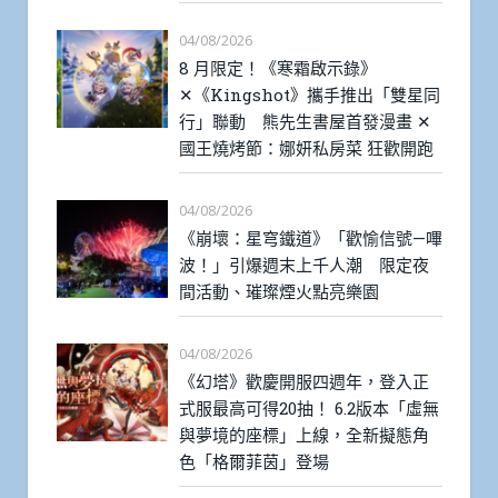
04/08/2026
8 月限定！《寒霜啟示錄》
✕《Kingshot》攜手推出「雙星同
行」聯動 熊先生書屋首發漫畫 ✕
國王燒烤節：娜妍私房菜 狂歡開跑
04/08/2026
《崩壞：星穹鐵道》「歡愉信號—嗶
波！」引爆週末上千人潮 限定夜
間活動、璀璨煙火點亮樂園
04/08/2026
《幻塔》歡慶開服四週年，登入正
式服最高可得20抽！ 6.2版本「虛無
與夢境的座標」上線，全新擬態角
色「格爾菲茵」登場