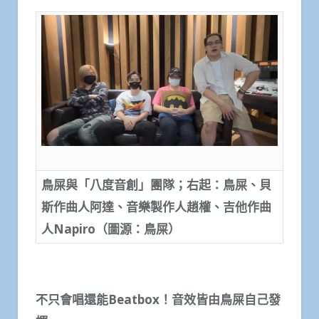
鳥屎與「八度音創」團隊；右起：鳥屎、貝
斯作曲人阿達、音樂製作人趙權、吉他作曲
人
Napiro
（圖源：鳥屎）
不只會唱還能
Beatbox
！音效皆由鳥屎自己發