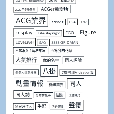
2019年春季新番
2019年秋季新番
ACGer雜燴所
2020年冬季新番
ACG業界
C94
C97
anisong
Figure
cosplay
FGO
Fate/stay night
LoveLive!
SSSS.GRIDMAN
SAO
五等分的花嫁
不起眼女主角培育法
人氣排行
個人評論
你的名字
八掛
刀劍神域Alicization篇
偶像大師灰姑娘
動畫情報
同人
動畫業界
同人誌
圖集
哥布林殺手
工作細胞
聲優
手遊
戀與製作人
活動情報