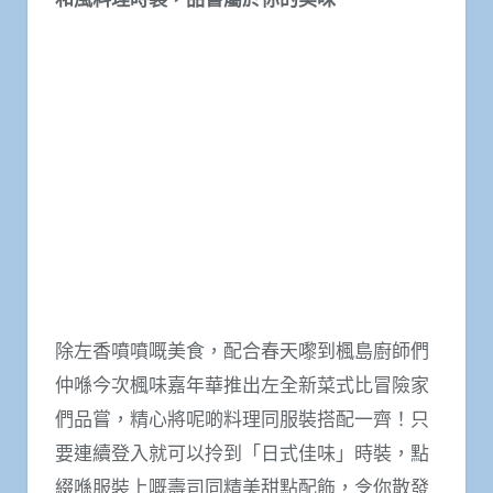
除左香噴噴嘅美食，配合春天嚟到楓島廚師們
仲喺今次楓味嘉年華推出左全新菜式比冒險家
們品嘗，精心將呢啲料理同服裝搭配一齊！只
要連續登入就可以拎到「日式佳味」時裝，點
綴喺服裝上嘅壽司同精美甜點配飾，令你散發