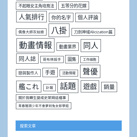
五等分的花嫁
不起眼女主角培育法
人氣排行
個人評論
你的名字
八掛
刀劍神域Alicization篇
偶像大師灰姑娘
動畫情報
同人
動畫業界
同人誌
圖集
哥布林殺手
工作細胞
聲優
手遊
戀與製作人
活動情報
話題
遊戲
艦これ
銷量
訃報
關於我轉生變成史萊姆這檔事
青春豬頭少年不會夢到兔女郎學姐
搜索文章