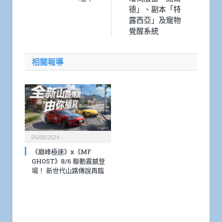
德」、副本「特
露西亞」及寵物
覺醒系統
相關報導
06/08/2026
《巔峰極速》x《MF
GHOST》8/6 聯動震撼登
場！ 新世代山路傳說再臨