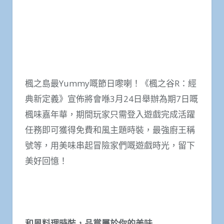
楓之島最Yummy嘅節日嚟喇！《楓之谷R：經
典新定義》宣佈將會喺3月24日舉辦為期7日嘅
楓味嘉年華，期間玩家只需登入遊戲完成活躍
任務即可獲得免費和風主題時裝，最強廚王稱
號等，用美味串起冒險家們嘅遊戲時光，留下
美好回憶！
和風料理時裝，品嘗屬於你的美味