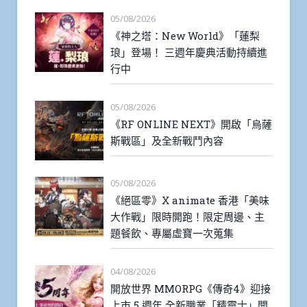
05/08/2026
《神之塔：New World》「蓮梨
琅」登場！ 三週年慶典活動持續進
行中
05/08/2026
《RF ONLINE NEXT》開啟「烏薩
斯戰區」及全新戰鬥內容
05/08/2026
《絕區零》X animate 香港「美味
大作戰」限時開跑！限定周邊、主
題餐飲、專屬虛寶一次蒐集
04/08/2026
開放世界 MMORPG《傳奇4》迎接
上市 5 週年 全新職業「精靈士」開