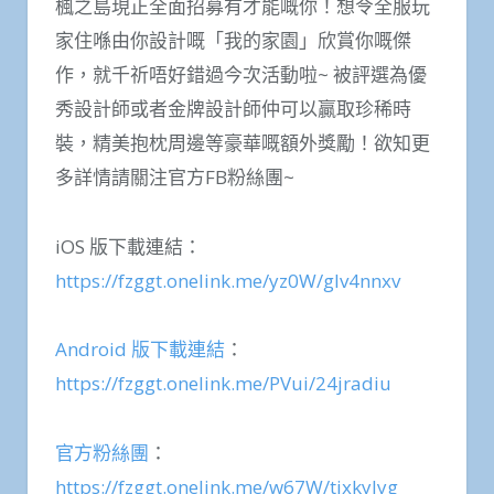
楓之島現正全面招募有才能嘅你！想令全服玩
家住喺由你設計嘅「我的家園」欣賞你嘅傑
作，就千祈唔好錯過今次活動啦~ 被評選為優
秀設計師或者金牌設計師仲可以贏取珍稀時
裝，精美抱枕周邊等豪華嘅額外獎勵！欲知更
多詳情請關注官方FB粉絲團~
iOS 版下載連結：
https://fzggt.onelink.me/yz0W/glv4nnxv
Android 版下載連結
：
https://fzggt.onelink.me/PVui/24jradiu
官方粉絲團
：
https://fzggt.onelink.me/w67W/tjxkylyg