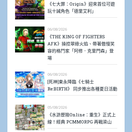
《七大罪：Origin》迎來首位可遊
玩十誡角色「德里艾利」
06/08/2026
《THE KING OF FIGHTERS
AFK》操控翠綠火焰、帶著傲慢笑
容的格鬥家「阿修．克里門森」登
場
06/08/2026
[死神]東永降臨《七騎士
Re:BIRTH》 同步推出各種夏日活動
05/08/2026
《水滸歷險Online：重生》正式上
線！經典 PCMMORPG 再戰梁山