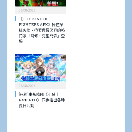
06/08/2026
《THE KING OF
FIGHTERS AFK》操控翠
綠火焰、帶著傲慢笑容的格
鬥家「阿修．克里門森」登
場
06/08/2026
[死神]東永降臨《七騎士
Re:BIRTH》 同步推出各種
夏日活動