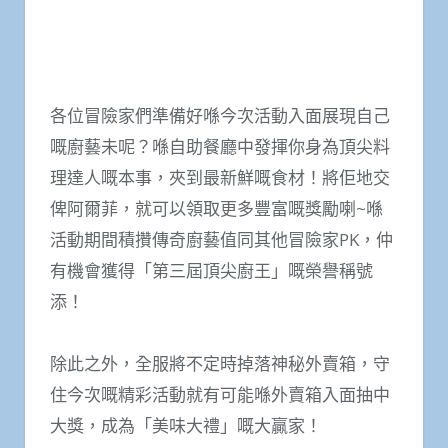
各位冒險家們準備好喺今次活動入面展現自己
嘅廚藝未呢？喺自助餐廳中發揮你身為頂尖料
理達人嘅本事，夾到最新鮮嘅食材！將佢地交
俾阿爾菲，就可以領取更多豐富嘅獎勵喇~喺
活動期間積攢傳奇廚藝值同其他冒險家PK，仲
有機會獲得「第三屆頂尖廚王」嘅榮譽稱號
添！
除此之外，全服將不定時掉落神秘外賣箱，守
住今次嘅精彩活動就有可能喺外賣箱入面抽中
大獎，成為「美味大禮」嘅大贏家！