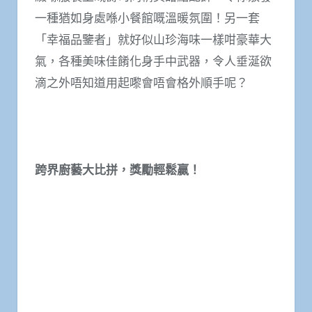
一種猶如身處喺小餐館嘅溫暖氛圍！另一套
「幸福品鑒者」就好似山珍海味一樣咁豪華大
氣，各種美味佳餚化身手中武器，令人垂涎欲
滴之外唔知道用起嚟會唔會格外順手呢？
跨界廚藝大比拼，獎勵輕鬆贏！