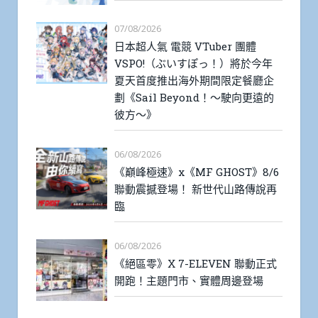
07/08/2026
日本超人氣 電競 VTuber 團體
VSPO!（ぶいすぽっ！）將於今年
夏天首度推出海外期間限定餐廳企
劃《Sail Beyond！～駛向更遠的
彼方～》
06/08/2026
《巔峰極速》x《MF GHOST》8/6
聯動震撼登場！ 新世代山路傳說再
臨
06/08/2026
《絕區零》X 7-ELEVEN 聯動正式
開跑！主題門市、實體周邊登場