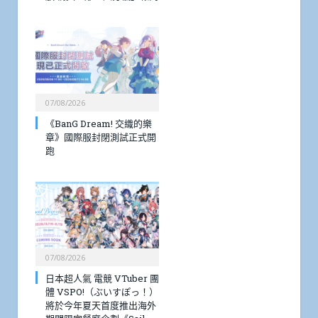
07/08/2026
《BanG Dream! 交織的樂
章》國際服封閉測試正式開
跑
07/08/2026
日本超人氣 電競 VTuber 團
體 VSPO!（ぶいすぽっ！）
將於今年夏天首度推出海外