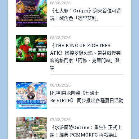
06/08/2026
《七大罪：Origin》迎來首位可遊
玩十誡角色「德里艾利」
06/08/2026
《THE KING OF FIGHTERS
AFK》操控翠綠火焰、帶著傲慢笑
容的格鬥家「阿修．克里門森」登
場
06/08/2026
[死神]東永降臨《七騎士
Re:BIRTH》 同步推出各種夏日活動
05/08/2026
《水滸歷險Online：重生》正式上
線！經典 PCMMORPG 再戰梁山