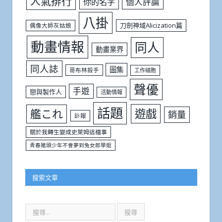
人氣排行
個人評論
你的名字
八掛
刀劍神域Alicization篇
偶像大師灰姑娘
動畫情報
同人
動畫業界
同人誌
圖集
哥布林殺手
工作細胞
聲優
手遊
戀與製作人
活動情報
話題
遊戲
艦これ
銷量
訃報
關於我轉生變成史萊姆這檔事
青春豬頭少年不會夢到兔女郎學姐
搜索文章