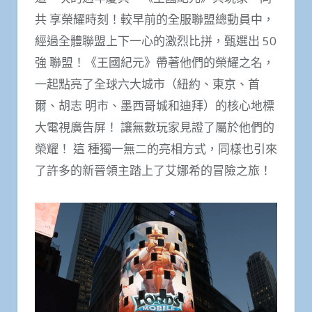
共 享榮耀時刻！較早前的全服聯盟總動員中，
經過全體聯盟上下一心的激烈比拼，甄選出 50
強 聯盟！《王國紀元》帶著他們的榮耀之名，
一起點亮了全球六大城市（紐約、東京、首
爾、胡志 明市、墨西哥城和迪拜）的核心地標
大電視廣告屏！ 讓無數玩家見證了屬於他們的
榮耀！ 這 種獨一無二的亮相方式，同樣也引來
了許多的新晉領主踏上了艾娜希的冒險之旅！