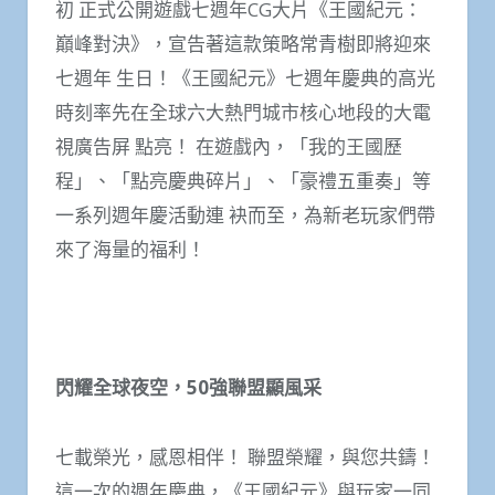
初 正式公開遊戲七週年CG大片《王國紀元：
巔峰對決》，宣告著這款策略常青樹即將迎來
七週年 生日！《王國紀元》七週年慶典的高光
時刻率先在全球六大熱門城市核心地段的大電
視廣告屏 點亮！ 在遊戲內，「我的王國歷
程」、「點亮慶典碎片」、「豪禮五重奏」等
一系列週年慶活動連 袂而至，為新老玩家們帶
來了海量的福利！
閃耀全球夜空，50
強聯盟顯風采
七載榮光，感恩相伴！ 聯盟榮耀，與您共鑄！
這一次的週年慶典，《王國紀元》與玩家一同