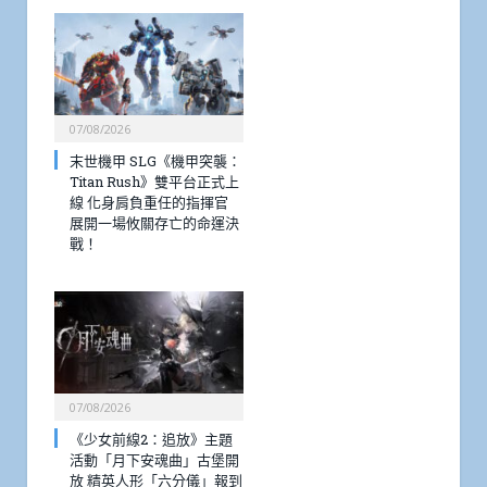
07/08/2026
末世機甲 SLG《機甲突襲：
Titan Rush》雙平台正式上
線 化身肩負重任的指揮官
展開一場攸關存亡的命運決
戰！
07/08/2026
《少女前線2：追放》主題
活動「月下安魂曲」古堡開
放 精英人形「六分儀」報到