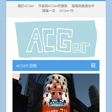
關於ACGer
作者與ACGer的關係
徵稿與推廣合作
總編一言
ACGer FB
ACGER 目錄