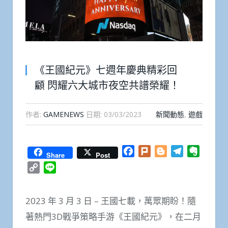
《王國紀元》七週年慶典精彩回
顧 閃耀六大城市夜空共譜榮耀！
作者:
GAMENEWS
日期:
03/03/2023
新聞動態
,
遊戲
Facebook
Plurk
Blogger
Telegram
Everno
Share
Post
Copy
Line
Link
2023 年 3 月 3 日 – 王國七載，萬眾期盼！隨
著熱門3D戰爭策略手游《王國紀元》，在二月