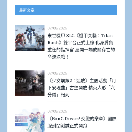
最新文章
07/08/2026
末世機甲 SLG《機甲突襲：Titan
Rush》雙平台正式上線 化身肩負
重任的指揮官 展開一場攸關存亡的
命運決戰！
07/08/2026
《少女前線2：追放》主題活動「月
下安魂曲」古堡開放 精英人形「六
分儀」報到
07/08/2026
《BanG Dream! 交織的樂章》國際
服封閉測試正式開跑