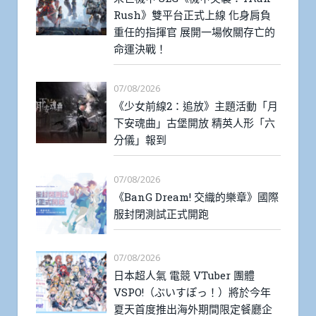
Rush》雙平台正式上線 化身肩負
重任的指揮官 展開一場攸關存亡的
命運決戰！
07/08/2026
《少女前線2：追放》主題活動「月
下安魂曲」古堡開放 精英人形「六
分儀」報到
07/08/2026
《BanG Dream! 交織的樂章》國際
服封閉測試正式開跑
07/08/2026
日本超人氣 電競 VTuber 團體
VSPO!（ぶいすぽっ！）將於今年
夏天首度推出海外期間限定餐廳企