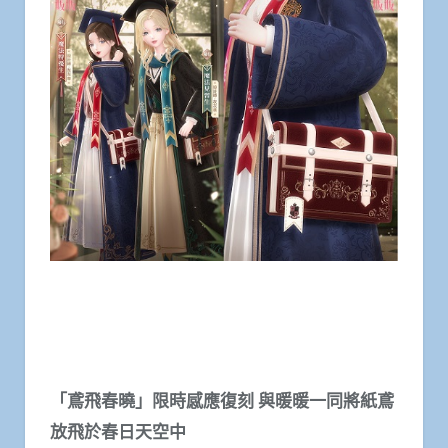
「鳶飛春曉」限時感應復刻 與暖暖一同將紙鳶
放飛於春日天空中