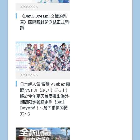
07/08/2026
《BanG Dream! 交織的樂
章》國際服封閉測試正式開
跑
07/08/2026
日本超人氣 電競 VTuber 團
體 VSPO!（ぶいすぽっ！）
將於今年夏天首度推出海外
期間限定餐廳企劃《Sail
Beyond！～駛向更遠的彼
方～》