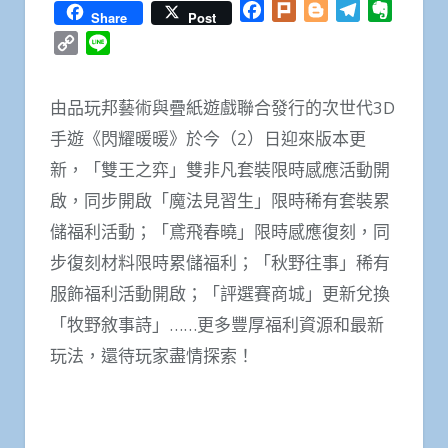
Facebook
Plurk
Blogger
Telegram
Everno
Share
Post
Copy
Line
Link
由品玩邦藝術與疊紙遊戲聯合發行的次世代3D
手遊《閃耀暖暖》於今（2）日迎來版本更
新，「雙王之弈」雙非凡套裝限時感應活動開
啟，同步開啟「魔法見習生」限時稀有套裝累
儲福利活動；「鳶飛春曉」限時感應復刻，同
步復刻材料限時累儲福利；「秋野往事」稀有
服飾福利活動開啟；「評選賽商城」更新兌換
「牧野敘事詩」……更多豐厚福利資源和最新
玩法，還待玩家盡情探索！