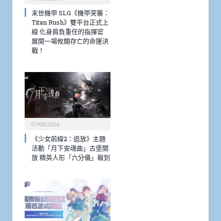
末世機甲 SLG《機甲突襲：
Titan Rush》雙平台正式上
線 化身肩負重任的指揮官
展開一場攸關存亡的命運決
戰！
07/08/2026
《少女前線2：追放》主題
活動「月下安魂曲」古堡開
放 精英人形「六分儀」報到