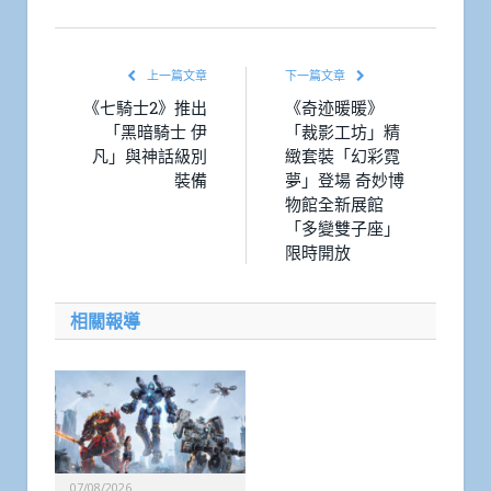
Link
上一篇文章
下一篇文章
《七騎士2》推出
《奇迹暖暖》
「黑暗騎士 伊
「裁影工坊」精
凡」與神話級別
緻套裝「幻彩霓
裝備
夢」登場 奇妙博
物館全新展館
「多變雙子座」
限時開放
相關報導
07/08/2026