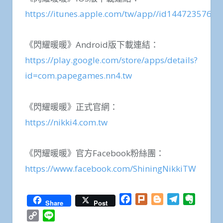
https://itunes.apple.com/tw/app//id1447235764
《閃耀暖暖》Android版下載連結：
https://play.google.com/store/apps/details?
id=com.papegames.nn4.tw
《閃耀暖暖》正式官網：
https://nikki4.com.tw
《閃耀暖暖》官方Facebook粉絲團：
https://www.facebook.com/ShiningNikkiTW
Facebook
Plurk
Blogger
Telegram
Everno
Share
Post
Copy
Line