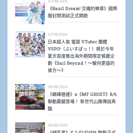
07/08/2026
《BanG Dream! 交織的樂章》國際
服封閉測試正式開跑
07/08/2026
日本超人氣 電競 VTuber 團體
VSPO!（ぶいすぽっ！）將於今年
夏天首度推出海外期間限定餐廳企
劃《Sail Beyond！～駛向更遠的
彼方～》
06/08/2026
《巔峰極速》x《MF GHOST》8/6
聯動震撼登場！ 新世代山路傳說再
臨
06/08/2026
《絕區零》X 7-ELEVEN 聯動正式