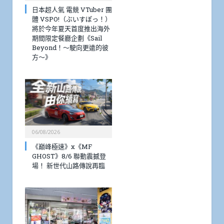
日本超人氣 電競 VTuber 團
體 VSPO!（ぶいすぽっ！）
將於今年夏天首度推出海外
期間限定餐廳企劃《Sail
Beyond！～駛向更遠的彼
方～》
06/08/2026
《巔峰極速》x《MF
GHOST》8/6 聯動震撼登
場！ 新世代山路傳說再臨