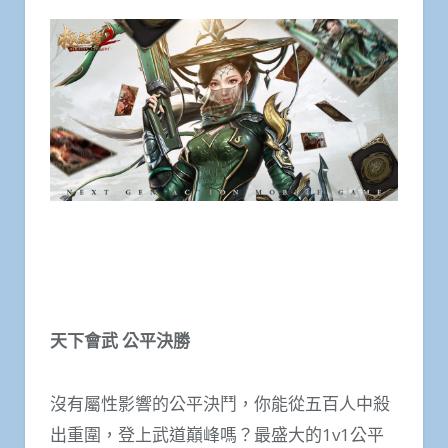
天下會武 公平決勝
沒有屬性影響的公平決鬥，你能從五百人中殺
出重圍，登上武道巔峰嗎？最盛大的1v1公平