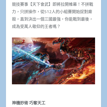
競技賽事【天下會武】即將拉開帷幕！不拼戰
力，只拼操作，從512人的小組賽開始捉對廝
殺，直到決出一個三國最強，你能戰到最後，
成為受萬人敬仰的王者嗎？
神機妙術 巧奪天工