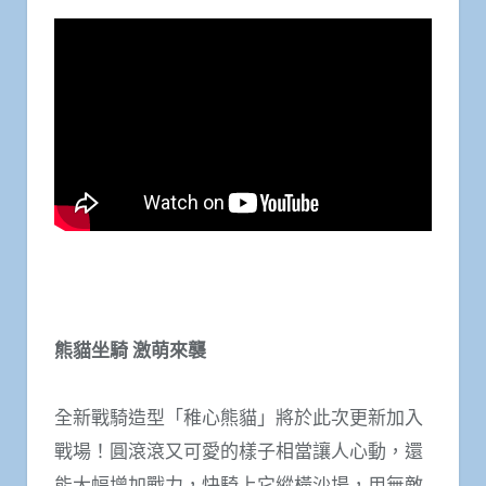
熊貓坐騎 激萌來襲
全新戰騎造型「稚心熊貓」將於此次更新加入
戰場！圓滾滾又可愛的樣子相當讓人心動，還
能大幅增加戰力，快騎上它縱橫沙場，用無敵