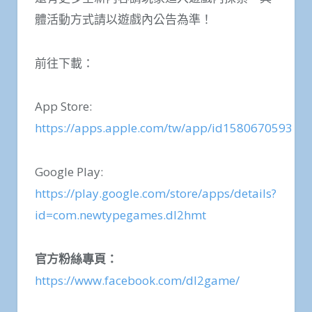
體活動方式請以遊戲內公告為準！
前往下載：
App Store:
https://apps.apple.com/tw/app/id1580670593
Google Play:
https://play.google.com/store/apps/details?
id=com.newtypegames.dl2hmt
官方粉絲專頁：
https://www.facebook.com/dl2game/