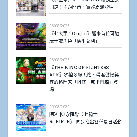
開跑！主題門市、實體周邊登場
06/08/2026
《七大罪：Origin》迎來首位可遊
玩十誡角色「德里艾利」
06/08/2026
《THE KING OF FIGHTERS
AFK》操控翠綠火焰、帶著傲慢笑
容的格鬥家「阿修．克里門森」登
場
06/08/2026
[死神]東永降臨《七騎士
Re:BIRTH》 同步推出各種夏日活動