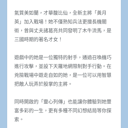
氣質美如蘭，才華馥比仙，全新主將「黃月
英」加入戰場！她不僅熟知兵法更擅長機關
術，曾與丈夫諸葛亮共同發明了木牛流馬，是
三國時期的著名才女！
遊戲中的她是一位獨特的射手，通過召喚機巧
進行攻擊，並設下天羅地網限制對手行動。在
兇險戰場中遊走自如的她，是一位可以用智慧
把敵人玩弄於股掌的主將。
同時開啟的「靈心列傳」也能讓你體驗到她豐
富多彩的一生，更有多種不同幻想結局等你探
索。