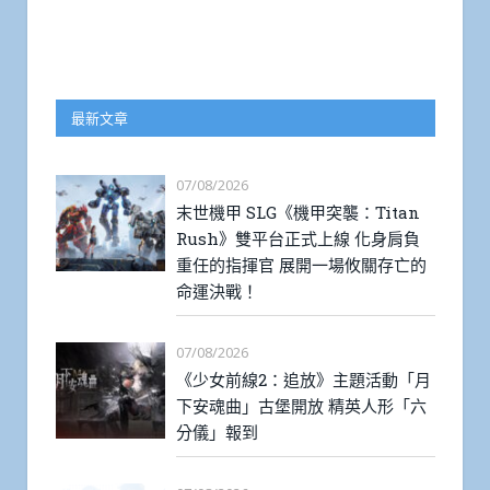
最新文章
07/08/2026
末世機甲 SLG《機甲突襲：Titan
Rush》雙平台正式上線 化身肩負
重任的指揮官 展開一場攸關存亡的
命運決戰！
07/08/2026
《少女前線2：追放》主題活動「月
下安魂曲」古堡開放 精英人形「六
分儀」報到