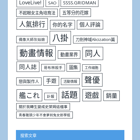
LoveLive!
SSSS.GRIDMAN
SAO
五等分的花嫁
不起眼女主角培育法
人氣排行
個人評論
你的名字
八掛
刀劍神域Alicization篇
偶像大師灰姑娘
動畫情報
同人
動畫業界
同人誌
圖集
哥布林殺手
工作細胞
聲優
手遊
戀與製作人
活動情報
話題
遊戲
艦これ
銷量
訃報
關於我轉生變成史萊姆這檔事
青春豬頭少年不會夢到兔女郎學姐
搜索文章