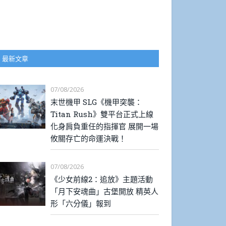
最新文章
07/08/2026
末世機甲 SLG《機甲突襲：
Titan Rush》雙平台正式上線
化身肩負重任的指揮官 展開一場
攸關存亡的命運決戰！
07/08/2026
《少女前線2：追放》主題活動
「月下安魂曲」古堡開放 精英人
形「六分儀」報到