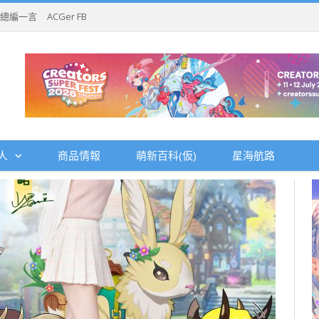
總編一言
ACGer FB
人
商品情報
萌新百科(仮)
星海航路