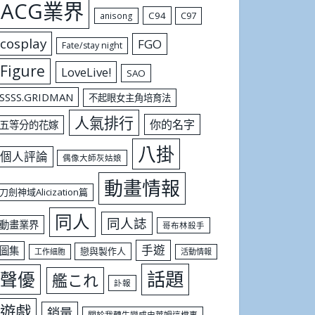
ACG業界
C94
C97
anisong
cosplay
FGO
Fate/stay night
Figure
LoveLive!
SAO
SSSS.GRIDMAN
不起眼女主角培育法
人氣排行
你的名字
五等分的花嫁
八掛
個人評論
偶像大師灰姑娘
動畫情報
刀劍神域Alicization篇
同人
同人誌
動畫業界
哥布林殺手
手遊
圖集
戀與製作人
工作細胞
活動情報
話題
聲優
艦これ
訃報
遊戲
銷量
關於我轉生變成史萊姆這檔事