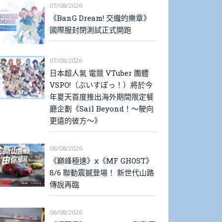
07/08/2026
《BanG Dream! 交織的樂章》
國際服封閉測試正式開跑
07/08/2026
日本超人氣 電競 VTuber 團體
VSPO!（ぶいすぽっ！）將於今
年夏天首度推出海外期間限定餐
廳企劃《Sail Beyond！～駛向
更遠的彼方～》
06/08/2026
《巔峰極速》x《MF GHOST》
8/6 聯動震撼登場！ 新世代山路
傳說再臨
06/08/2026