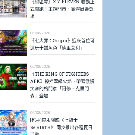
《絕區零》X 7-ELEVEN 聯動正
式開跑！主題門市、實體周邊登
場
06/08/2026
《七大罪：Origin》迎來首位可
遊玩十誡角色「德里艾利」
06/08/2026
《THE KING OF FIGHTERS
AFK》操控翠綠火焰、帶著傲慢
笑容的格鬥家「阿修．克里門
森」登場
06/08/2026
[死神]東永降臨《七騎士
Re:BIRTH》 同步推出各種夏日
活動