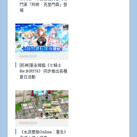
鬥家「阿修．克里門森」登
場
06/08/2026
[死神]東永降臨《七騎士
Re:BIRTH》 同步推出各種
夏日活動
05/08/2026
《水滸歷險Online：重生》