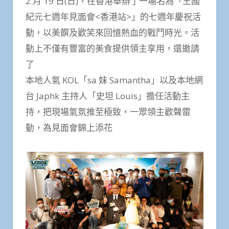
2 月 19 日(日)，在香港舉辦了一場名為「王國
紀元七週年見面會<香港站>」的七週年慶祝活
動，以美饌及歡笑來回憶熱血的戰鬥時光。活
動上不僅有豐富的美食提供領主享用，還邀請
了
本地人氣 KOL「sa 妹 Samantha」以及本地網
台 Japhk 主持人「史坦 Louis」擔任活動主
持，把現場氣氛推至極致，一眾領主歡聲雷
動，為見面會錦上添花