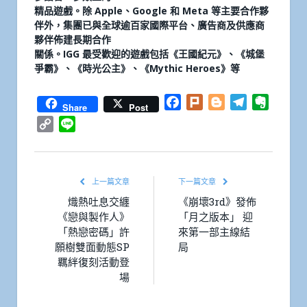
精品遊戲。除 Apple、Google 和 Meta 等主要合作夥
伴外，集團已與全球逾百家國際平台、廣告商及供應商
夥伴佈建長期合作
關係。IGG 最受歡迎的遊戲包括《王國紀元》、《城堡
爭霸》、《時光公主》、《Mythic Heroes》等
Facebook
Plurk
Blogger
Telegram
Everno
Share
Post
Copy
Line
Link
上一篇文章
下一篇文章
熾熱吐息交纏
《崩壞3rd》發佈
《戀與製作人》
「月之版本」 迎
「熱戀密碼」許
來第一部主線結
願樹雙面動態SP
局
羈絆復刻活動登
場