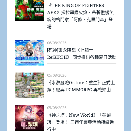
《THE KING OF FIGHTERS
AFK》操控翠綠火焰、帶著傲慢笑
容的格鬥家「阿修．克里門森」登
場
06/08/2026
[死神]東永降臨《七騎士
Re:BIRTH》 同步推出各種夏日活動
05/08/2026
《水滸歷險Online：重生》正式上
線！經典 PCMMORPG 再戰梁山
05/08/2026
《神之塔：New World》「蓮梨
琅」登場！ 三週年慶典活動持續進
行中