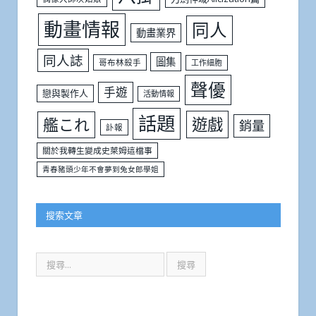
動畫情報
同人
動畫業界
同人誌
圖集
哥布林殺手
工作細胞
聲優
手遊
戀與製作人
活動情報
話題
遊戲
艦これ
銷量
訃報
關於我轉生變成史萊姆這檔事
青春豬頭少年不會夢到兔女郎學姐
搜索文章