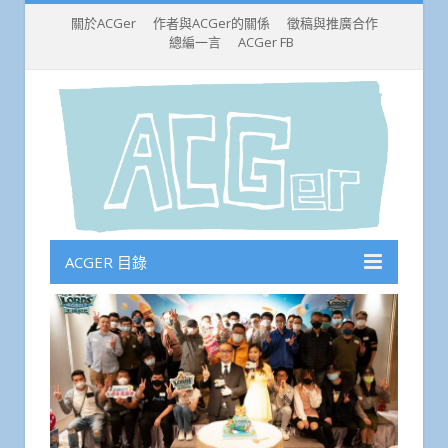
關於ACGer
作者與ACGer的關係
徵稿與推廣合作
總編一言
ACGer FB
ACGER 目錄