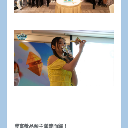
豐富獎品領主滿載而歸！